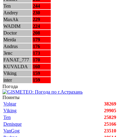
Ten
244
Andrey
230
MaxAk
229
WADIM
224
Doctor
208
Merda
179
Andrus
176
Зевс
173
FANAT_777
170
KUVALDA
160
Viking
159
inter
159
Погода
Поинты
Volgar
38269
Viking
29905
Ten
25829
Denisque
25166
VanGog
23510