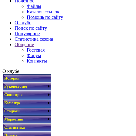
Полезное
Файлы
Каталог ссылок
Помощь по сайту
О клубе
Поиск по сайту
Популярное
Статистика сезона
Общение
Гостевая
Форум
Контакты
О клубе
История
Руководство
Спонсоры
Команда
Стадион
Маркетинг
Статистика
Пресса