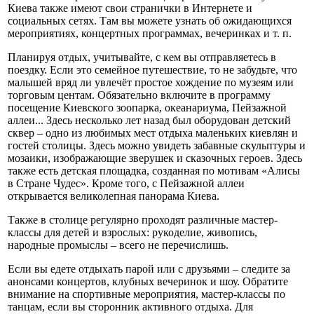
Киева также имеют свои странички в Интернете и
социальных сетях. Там вы можете узнать об ожидающихся
мероприятиях, концертных программах, вечеринках и т. п.
Планируя отдых, учитывайте, с кем вы отправляетесь в
поездку. Если это семейное путешествие, то не забудьте, что
малышей вряд ли увлечёт простое хождение по музеям или
торговым центам. Обязательно включите в программу
посещение Киевского зоопарка, океанариума, Пейзажной
аллеи... Здесь несколько лет назад был оборудован детский
сквер – одно из любимых мест отдыха маленьких киевлян и
гостей столицы. Здесь можно увидеть забавные скульптуры и
мозаики, изображающие зверушек и сказочных героев. Здесь
также есть детская площадка, созданная по мотивам «Алисы
в Стране Чудес». Кроме того, с Пейзажной аллеи
открывается великолепная панорама Киева.
Также в столице регулярно проходят различные мастер-
классы для детей и взрослых: рукоделие, живопись,
народные промыслы – всего не перечислишь.
Если вы едете отдыхать парой или с друзьями – следите за
анонсами концертов, клубных вечеринок и шоу. Обратите
внимание на спортивные мероприятия, мастер-классы по
танцам, если вы сторонник активного отдыха. Для