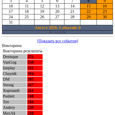
3
4
5
6
7
8
9
10
11
12
13
14
15
16
17
18
19
20
21
22
23
24
25
26
27
28
29
30
31
Август 2026, Cобытий: 0
<<
<
•
>
>>
[Показать все события]
Викторина
Викторина результаты
Denisque
351
VanGog
350
fairplay
331
Chaynik
304
DM
285
Strong
267
Хороший
261
Pashtet
248
Ten
244
Andrey
230
MaxAk
229