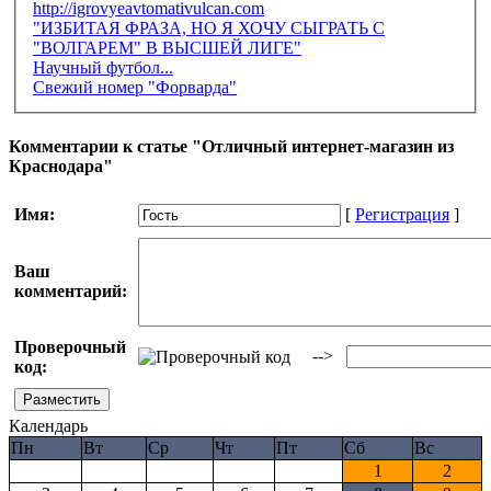
http://igrovyeavtomativulcan.com
"ИЗБИТАЯ ФРАЗА, НО Я ХОЧУ СЫГРАТЬ С
"ВОЛГАРЕМ" В ВЫСШЕЙ ЛИГЕ"
Научный футбол...
Свежий номер "Форварда"
Комментарии к статье "Отличный интернет-магазин из
Краснодара"
Имя:
[
Регистрация
]
Ваш
комментарий:
Проверочный
-->
код:
Календарь
Пн
Вт
Ср
Чт
Пт
Сб
Вс
1
2