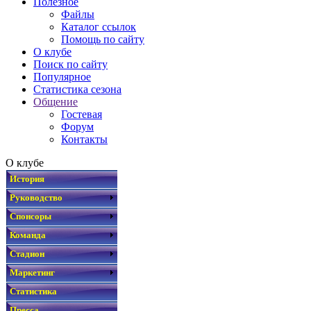
Полезное
Файлы
Каталог ссылок
Помощь по сайту
О клубе
Поиск по сайту
Популярное
Статистика сезона
Общение
Гостевая
Форум
Контакты
О клубе
История
Руководство
Спонсоры
Команда
Стадион
Маркетинг
Статистика
Пресса