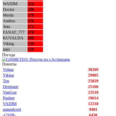
WADIM
224
Doctor
208
Merda
179
Andrus
176
Зевс
173
FANAT_777
170
KUVALDA
160
Viking
159
inter
159
Погода
Поинты
Volgar
38269
Viking
29905
Ten
25829
Denisque
25166
VanGog
23510
Pashtet
19614
VADIM
12218
naturalcool
9481
-USSR-
6438