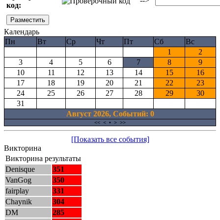
-->
код:
Календарь
Пн
Вт
Ср
Чт
Пт
Сб
Вс
1
2
3
4
5
6
7
8
9
10
11
12
13
14
15
16
17
18
19
20
21
22
23
24
25
26
27
28
29
30
31
Август 2026, Cобытий: 0
<<
<
•
>
>>
[Показать все события]
Викторина
Викторина результаты
Denisque
351
VanGog
350
fairplay
331
Chaynik
304
DM
285