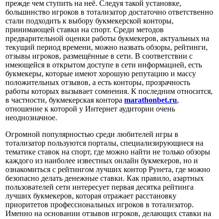
прежде чем ступить на неё. Следуя такой установке,
большинство игроков в тотализатор достаточно ответственно
стали подходить к выбору букмекерской конторы,
принимающей ставки на спорт. Среди методов
предварительной оценки работы букмекеров, актуальных на
текущий период времени, можно назвать обзоры, рейтинги,
отзывы игроков, размещённые в сети. В соответствии с
имеющейся в открытом доступе в сети информацией, есть
букмекеры, которые имеют хорошую репутацию и массу
положительных отзывов, а есть конторы, прозрачность
работы которых вызывает сомнения. К последним относится,
в частности, букмекерская контора
marathonbet.ru
,
отношение к которой у Интернет аудитории очень
неоднозначное.
Огромной популярностью среди любителей игры в
тотализатор пользуются порталы, специализирующиеся на
тематике ставок на спорт, где можно найти не только обзоры
каждого из наиболее известных онлайн букмекеров, но и
ознакомиться с рейтингом лучших контор Рунета, где можно
безопасно делать денежные ставки. Как правило, азартных
пользователей сети интересует первая десятка рейтинга
лучших букмекеров, которая отражает расстановку
приоритетов профессиональных игроков в тотализатор.
Именно на основании отзывов игроков, делающих ставки на