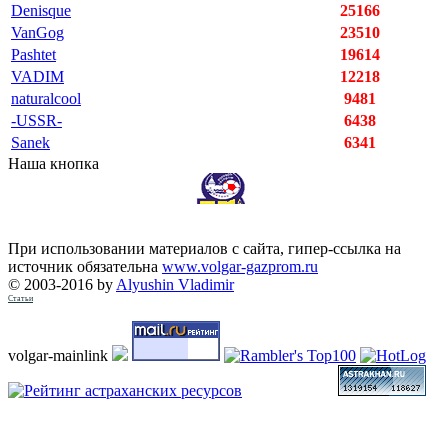
Denisque
25166
VanGog
23510
Pashtet
19614
VADIM
12218
naturalcool
9481
-USSR-
6438
Sanek
6341
Наша кнопка
При использовании материалов с сайта, гипер-ссылка на
источник обязательна
www.volgar-gazprom.ru
© 2003-2016 by
Alyushin Vladimir
Статьи
volgar-mainlink