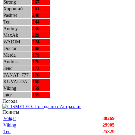
Strong
267
Хороший
261
Pashtet
248
Ten
244
Andrey
230
MaxAk
229
WADIM
224
Doctor
208
Merda
179
Andrus
176
Зевс
173
FANAT_777
170
KUVALDA
160
Viking
159
inter
159
Погода
Поинты
Volgar
38269
Viking
29905
Ten
25829