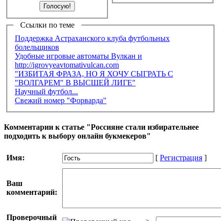
Ссылки по теме
Поддержка Астраханского клуба футбольных
болельщиков
Удобные игровые автоматы Вулкан и
http://igrovyeavtomativulcan.com
"ИЗБИТАЯ ФРАЗА, НО Я ХОЧУ СЫГРАТЬ С
"ВОЛГАРЕМ" В ВЫСШЕЙ ЛИГЕ"
Научный футбол...
Свежий номер "Форварда"
Комментарии к статье "Россияне стали избирательнее
подходить к выбору онлайн букмекеров"
Имя:
[
Регистрация
]
Ваш
комментарий:
Проверочный