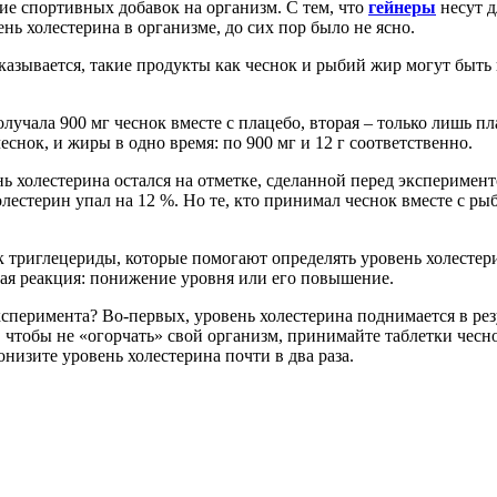
ие спортивных добавок на организм. С тем, что
гейнеры
несут д
ень холестерина в организме, до сих пор было не ясно.
казывается, такие продукты как чеснок и рыбий жир могут быть
учала 900 мг чеснок вместе с плацебо, вторая – только лишь пл
еснок, и жиры в одно время: по 900 мг и 12 г соответственно.
нь холестерина остался на отметке, сделанной перед эксперимен
холестерин упал на 12 %. Но те, кто принимал чеснок вместе с р
ак триглецериды, которые помогают определять уровень холесте
ная реакция: понижение уровня или его повышение.
сперимента? Во-первых, уровень холестерина поднимается в рез
 чтобы не «огорчать» свой организм, принимайте таблетки чеснок
низите уровень холестерина почти в два раза.