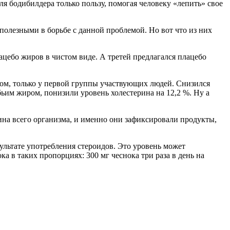
ля бодибилдера только пользу, помогая человеку «лепить» свое
 полезными в борьбе с данной проблемой. Но вот что из них
ацебо жиров в чистом виде. А третей предлагался плацебо
том, только у первой группы участвующих людей. Снизился
ыбьим жиром, понизили уровень холестерина на 12,2 %. Ну а
рина всего организма, и именно они зафиксировали продукты,
ультате употребления стероидов. Это уровень может
а в таких пропорциях: 300 мг чеснока три раза в день на