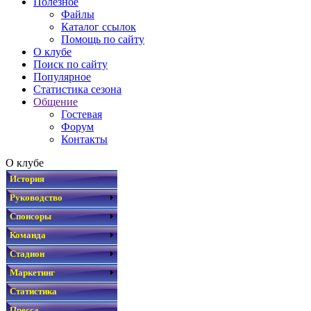
Полезное
Файлы
Каталог ссылок
Помощь по сайту
О клубе
Поиск по сайту
Популярное
Статистика сезона
Общение
Гостевая
Форум
Контакты
О клубе
История
Руководство
Спонсоры
Команда
Стадион
Маркетинг
Статистика
Пресса