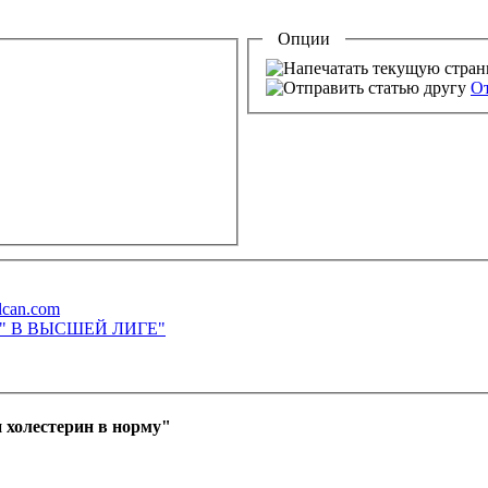
Опции
От
lcan.com
М" В ВЫСШЕЙ ЛИГЕ"
 холестерин в норму"