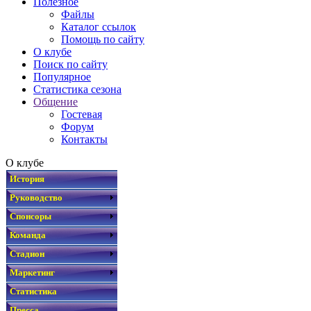
Полезное
Файлы
Каталог ссылок
Помощь по сайту
О клубе
Поиск по сайту
Популярное
Статистика сезона
Общение
Гостевая
Форум
Контакты
О клубе
История
Руководство
Спонсоры
Команда
Стадион
Маркетинг
Статистика
Пресса