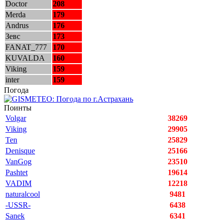
Doctor
208
Merda
179
Andrus
176
Зевс
173
FANAT_777
170
KUVALDA
160
Viking
159
inter
159
Погода
Поинты
Volgar
38269
Viking
29905
Ten
25829
Denisque
25166
VanGog
23510
Pashtet
19614
VADIM
12218
naturalcool
9481
-USSR-
6438
Sanek
6341