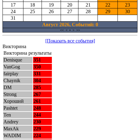
17
18
19
20
21
22
23
24
25
26
27
28
29
30
31
Август 2026, Cобытий: 0
<<
<
•
>
>>
[Показать все события]
Викторина
Викторина результаты
Denisque
351
VanGog
350
fairplay
331
Chaynik
304
DM
285
Strong
267
Хороший
261
Pashtet
248
Ten
244
Andrey
230
MaxAk
229
WADIM
224