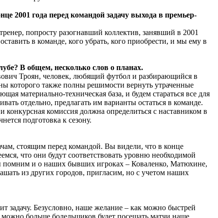
нце 2001 года перед командой задачу выхода в премьер-
й тренер, попросту разогнавший коллектив, занявший в 2001
ставить в команде, кого убрать, кого приобрести, и мы ему в
лубе? В общем, несколько слов о планах.
вович Троян, человек, любящий футбол и разбирающийся в
ены которого также полны решимости вернуть утраченные
ая материально-техническая база, и будем стараться все для
ривать отдельно, предлагать им варианты остаться в команде.
, и конкурсная комиссия должна определиться с наставником в
чнется подготовка к сезону.
ачам, стоящим перед командой. Вы видели, что в конце
еемся, что они будут соответствовать уровню необходимой
ы помним и о наших бывших игроках – Коваленко, Матюхине,
лашать из других городов, пригласим, но с учетом наших
ит задачу. Безусловно, наше желание – как можно быстрей
к можно больше болельщиков будет посещать матчи наше