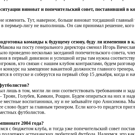
я ситуации виноват и попечительский совет, поставивший в ко
е не изменить. Тут, наверное, больше виноват тогдашний главны
а в пермьер-лигу не выполнишь. Он сам принимал решение, кого о
одготовка команды к будущему сезону, буду ли изменения в к
 Макова на посту генерального директора сменил Игорь Вячесла
ыло проведено несколько заседаний попечительского совета, чл
ия в первый дивизион и успешной игры там нужна соответствующ
 игроков, кто связан с нашим клубом контрактами, будем разгова
лен конкурс на замещение вакантной должности главного тренера
ся в отпуске и соберутся на первый сбор 15 декабря, когда и на
 футболистов?
был лишь в том, могли ли они соответствовать требованиям и зад
 Троян, Голубев, Камкин, Рощин. Будем опираться на них и над
ие местные воспитанники, ну и не забывайте про Анисимова. М
е слово будет за главным тренером. Если кого-то придется приг
 местных футболистов.
мпионате 2004 года?
мся с бюджетом клуба, и тогда уже попечительский совет постав
а поддержку астраханских любителей футбола. Надеемся, что ка