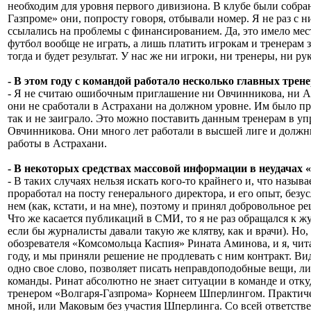
необходим для уровня первого дивизиона. В клубе были собра
Газпроме» они, попросту говоря, отбывали номер. Я не раз с н
ссылались на проблемы с финансированием. Да, это имело мест
футбол вообще не играть, а лишь платить игрокам и тренерам 
тогда и будет результат. У нас же ни игроки, ни тренеры, ни 
- В этом году с командой работало несколько главных тре
- Я не считаю ошибочным приглашение ни Овчинникова, ни Аве
они не сработали в Астрахани на должном уровне. Им было пр
так и не заиграло. Это можно поставить данным тренерам в уп
Овчинникова. Они много лет работали в высшей лиге и должны 
работы в Астрахани.
- В некоторых средствах массовой информации в неудачах
- В таких случаях нельзя искать кого-то крайнего и, что назыв
проработал на посту генерального директора, и его опыт, безу
нем (как, кстати, и на мне), поэтому и принял добровольное р
Что же касается публикаций в СМИ, то я не раз обращался к ж
если бы журналисты давали такую же клятву, как и врачи). Но
обозревателя «Комсомольца Каспия» Рината Аминова, и я, чита
году, и мы приняли решение не продлевать с ним контракт. Види
одно свое слово, позволяет писать неправдоподобные вещи, ли
команды. Ринат абсолютно не знает ситуации в команде и от
тренером «Волгаря-Газпрома» Корнеем Шперлингом. Практическ
мной, или Маковым без участия Шперлинга. Со всей ответстве