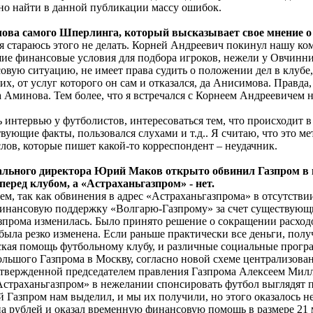
но найти в данной публикации массу ошибок.
слова самого Шперлинга, который высказывает свое мнение о
 я стараюсь этого не делать. Корней Андреевич покинул нашу ком
чшие финансовые условия для подбора игроков, нежели у Овчинн
ю ситуацию, не имеет права судить о положении дел в клубе, 
х, от услуг которого он сам и отказался, да Анисимова. Правда,
 Аминова. Тем более, что я встречался с Корнеем Андреевичем н
ь интервью у футболистов, интересоваться тем, что происходит в
твующие факты, пользовался слухами и т.д.. Я считаю, что это
лов, которые пишет какой-то корреспондент – неудачник.
рального директора Юрий Маков открыто обвинил Газпром в 
еред клубом, а «Астраханьгазпром» - нет.
чем, так как обвинения в адрес «Астраханьгазпрома» в отсутств
финансовую поддержку «Волгарю-Газпрому» за счет существующих
зпрома изменилась. Было принято решение о сокращении расходо
была резко изменена. Если раньше практически все деньги, пол
ская помощь футбольному клубу, и различные социальные программ
ольшого Газпрома в Москву, согласно новой схеме централизован
утвержденной председателем правления Газпрома Алексеем Милле
страханьгазпром» в нежелании спонсировать футбол выглядят п
шой Газпром нам выделил, и мы их получили, но этого оказалос
на рублей и оказал временную финансовую помощь в размере 21