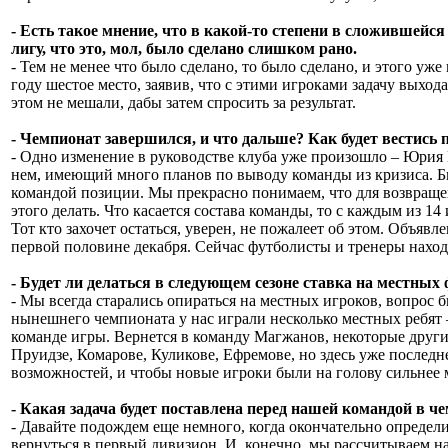
- Есть такое мнение, что в какой-то степени в сложившейс
лигу, что это, мол, было сделано слишком рано.
- Тем не менее что было сделано, то было сделано, и этого уж
году шестое место, заявив, что с этими игроками задачу выход
этом не мешали, дабы затем спросить за результат.
- Чемпионат завершился, и что дальше? Как будет вестись п
- Одно изменение в руководстве клуба уже произошло – Юрия
нем, имеющий много планов по выводу команды из кризиса. Б
командой позиции. Мы прекрасно понимаем, что для возвращен
этого делать. Что касается состава команды, то с каждым из 14
Тот кто захочет остаться, уверен, не пожалеет об этом. Объяв
первой половине декабря. Сейчас футболисты и тренеры находят
- Будет ли делаться в следующем сезоне ставка на местных
- Мы всегда старались опираться на местных игроков, вопрос 
нынешнего чемпионата у нас играли несколько местных ребят –
команде игры. Вернется в команду Магжанов, некоторые друг
Пруидзе, Комарове, Куликове, Ефремове, но здесь уже последне
возможностей, и чтобы новые игроки были на голову сильнее
- Какая задача будет поставлена перед нашей командой в че
- Давайте подождем еще немного, когда окончательно определи
вернуться в первый дивизион. И, конечно, мы рассчитываем н