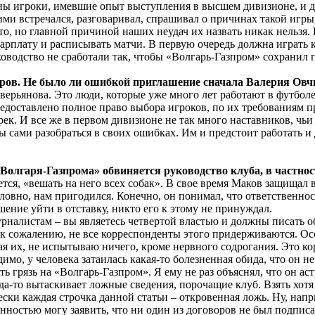
ны игроки, имевшие опыт выступления в высшем дивизионе, и д
ими встречался, разговаривал, спрашивал о причинах такой игры
о, но главной причиной наших неудач их назвать никак нельзя. 
зарплату и расписывать матчи. В первую очередь должна играть
руководство не сработали так, чтобы «Волгарь-Газпром» сохранил
неров. Не было ли ошибкой приглашение сначала Валерия Ов
рьянова. Это люди, которые уже много лет работают в футболе
едоставлено полное право выбора игроков, по их требованиям 
рек. И все же в первом дивизионе не так много наставников, ч
сами разобраться в своих ошибках. Им и предстоит работать и д
 «Волгаря-Газпрома» обвиняется руководство клуба, в част
ается, «вешать на него всех собак». В свое время Маков защищал 
словно, нам пригодился. Конечно, он понимал, что ответственнос
ешение уйти в отставку, никто его к этому не принуждал.
урналистам – вы являетесь четвертой властью и должны писать о
, к сожалению, не все корреспонденты этого придерживаются. О
я их, не испытываю ничего, кроме нервного содрогания. Это ко
мо, у человека затаилась какая-то болезненная обида, что он не
ть грязь на «Волгарь-Газпром». Я ему не раз объяснял, что он а
куда-то вытаскивает ложные сведения, порочащие клуб. Взять х
и каждая строчка данной статьи – откровенная ложь. Ну, напр
нностью могу заявить, что ни один из договоров не был подпис