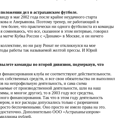
 положении дел в астраханском футболе.
анду в мае 2002 года после крайне неудачного старта
икова и Аверьянова. Поэтому тренер, не работающий в
тем более, что практически ни одного футболиста из команды
 я сомневаюсь, что все, сказанное в этом интервью, говорил
а матче Кубка России с «Динамо» в Москве, и он ничего
 коллективе, но ни разу Ринат не откликнулся на мое
 методы работы так называемой желтой прессы. И Юрий
вылете команды во второй дивизион, подчеркнув, что
ии финансирования клуба не соответствуют действительности.
 собственных средств, и все свои обязательства он выполнил
в на непрофильную деятельность, и сама схема
учаемые от производственной деятельности, шли на наш
ы, и многое другое), то в 2003 году все средства,
ного финансирования. Так что в этом году деятельность
ром, и все расходы допускались только с разрешения
росто беспочвенными. Оно просто не имело права на это.
ь недостаточно. Дополнительно ООО «Астраханьгазпром»
 миллиона рублей.