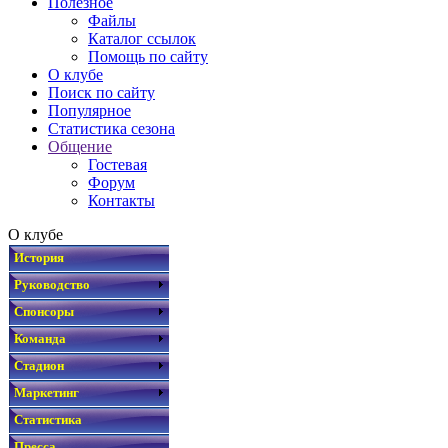
Полезное
Файлы
Каталог ссылок
Помощь по сайту
О клубе
Поиск по сайту
Популярное
Статистика сезона
Общение
Гостевая
Форум
Контакты
О клубе
История
Руководство
Спонсоры
Команда
Стадион
Маркетинг
Статистика
Пресса