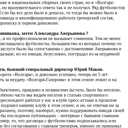
аже в национальных сборных своих стран, но в «Волгаре-
, но вразумительного ответа так и не получил. Ряд футболистов
Если бы все дело было в деньгах, то тогда бы можно было в
 команда и квалифицированно работать тренерский состав,
 прописку в первом дивизионе.
чинникова, затем Александра Аверьянова ?
, и их профессионализм не вызывает сомнения. Тем не менее
приглашались футболисты, большинство из которых почему-то
ьи заслуги были бы сопоставимы с достижениями Аверьянова и
альше, но их имидж, безусловно, пострадал из-за неудачной
ности, бывший генеральный директор Юрий Маков.
ворота «Волгаря», и довольно успешно, теперь он 5 лет
ть за неудачу «Волгаря-Газпрома» в этом сезоне лежит и на
бъективно, правдиво и независимо (кстати, было бы неплохо,
собенно часто мы видим негатив в статьях спортивного
рреспондент работал у нас в клубе пресс-атташе в прошлом
 подошел нашему клубу в этом сезоне, и он, не отвечая ни за
страханец, поэтому, наоборот, нужно поддерживать имидж своей
отя бы последнюю публикацию – интервью с бывшим главным
имер, то, что договора с футболистами подписывались или
ан без согласования с главным тренером, именно он принимал