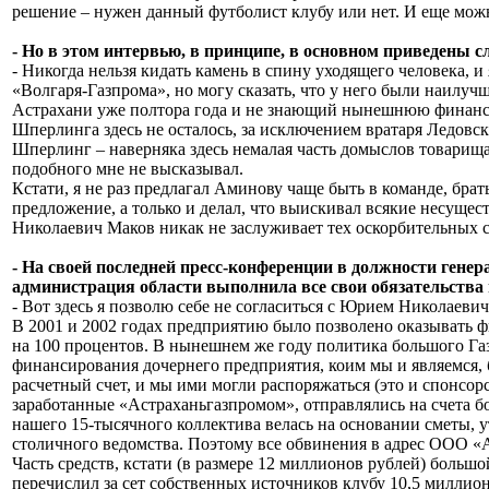
решение – нужен данный футболист клубу или нет. И еще мож
- Но в этом интервью, в принципе, в основном приведены 
- Никогда нельзя кидать камень в спину уходящего человека, и
«Волгаря-Газпрома», но могу сказать, что у него были наилу
Астрахани уже полтора года и не знающий нынешнюю финансову
Шперлинга здесь не осталось, за исключением вратаря Ледовски
Шперлинг – наверняка здесь немалая часть домыслов товарища
подобного мне не высказывал.
Кстати, я не раз предлагал Аминову чаще быть в команде, брат
предложение, а только и делал, что выискивал всякие несущес
Николаевич Маков никак не заслуживает тех оскорбительных с
- На своей последней пресс-конференции в должности гене
администрация области выполнила все свои обязательства п
- Вот здесь я позволю себе не согласиться с Юрием Николаеви
В 2001 и 2002 годах предприятию было позволено оказывать 
на 100 процентов. В нынешнем же году политика большого Га
финансирования дочернего предприятия, коим мы и являемся, 
расчетный счет, и мы ими могли распоряжаться (это и спонсор
заработанные «Астраханьгазпромом», отправлялись на счета б
нашего 15-тысячного коллектива велась на основании сметы, 
столичного ведомства. Поэтому все обвинения в адрес ООО «А
Часть средств, кстати (в размере 12 миллионов рублей) боль
перечислил за сет собственных источников клубу 10,5 миллио