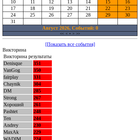
10
11
12
13
14
15
16
17
18
19
20
21
22
23
24
25
26
27
28
29
30
31
Август 2026, Cобытий: 0
<<
<
•
>
>>
[Показать все события]
Викторина
Викторина результаты
Denisque
351
VanGog
350
fairplay
331
Chaynik
304
DM
285
Strong
267
Хороший
261
Pashtet
248
Ten
244
Andrey
230
MaxAk
229
WADIM
224