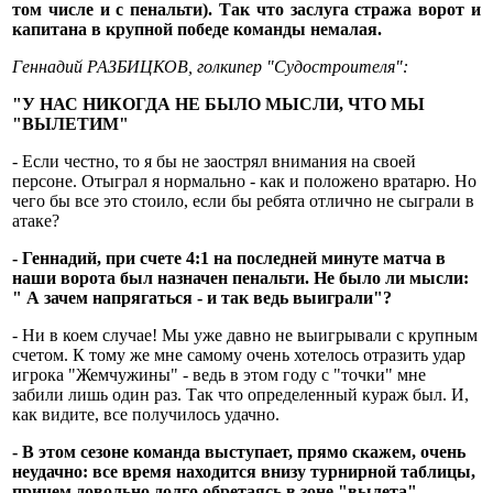
том числе и с пенальти). Так что заслуга стража ворот и
капитана в крупной победе команды немалая.
Геннадий РАЗБИЦКОВ, голкипер "Судостроителя":
"У НАС НИКОГДА НЕ БЫЛО МЫСЛИ, ЧТО МЫ
"ВЫЛЕТИМ"
- Если честно, то я бы не заострял внимания на своей
персоне. Отыграл я нормально - как и положено вратарю. Но
чего бы все это стоило, если бы ребята отлично не сыграли в
атаке?
- Геннадий, при счете 4:1 на последней минуте матча в
наши ворота был назначен пенальти. Не было ли мысли:
" А зачем напрягаться - и так ведь выиграли"?
- Ни в коем случае! Мы уже давно не выигрывали с крупным
счетом. К тому же мне самому очень хотелось отразить удар
игрока "Жемчужины" - ведь в этом году с "точки" мне
забили лишь один раз. Так что определенный кураж был. И,
как видите, все получилось удачно.
- В этом сезоне команда выступает, прямо скажем, очень
неудачно: все время находится внизу турнирной таблицы,
причем довольно долго обретаясь в зоне "вылета".