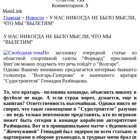
Комментариев:
5
MainLink
Главная
>
Новости
> У НАС НИКОГДА НЕ БЫЛО МЫСЛИ,
ЧТО МЫ ''ВЫЛЕТИМ''
У НАС НИКОГДА НЕ БЫЛО МЫСЛИ, ЧТО МЫ
''ВЫЛЕТИМ''
По заголовку очередной статьи из
областной спортивной газеты "Форвард" присланной
Inter`ом можно подумать что речь пойдёт о "Волгаре".
Однако Вашему вниманию предлагается интервью бывшего
голкипера "Волгарь-Газпрома" и нынешнего вратаря
"Судостроителя" Геннадия Разбицкова.
То, что вратарь - половина команды, объяснять никому в
футболе не надо. А если страж ворот, думается, еще и
капитан? Ответственность высочайшая. Однако никто не
спорит, что такое совмещение в "Судостроителе" разумно
- но ведь только невозможно представить, кто из игроков
может быть сегодня в команде корабелов авторитетнее
Разбицкова. Вот и в принципиальном матче с буденовской
"Жемчужиной" Геннадий был лидером по всем статьям: и
партнерами в обороне руководил, и трудные мячи брал (в