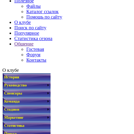
Полезное
Файлы
Каталог ссылок
Помощь по сайту
О клубе
Поиск по сайту
Популярное
Статистика сезона
Общение
Гостевая
Форум
Контакты
О клубе
История
Руководство
Спонсоры
Команда
Стадион
Маркетинг
Статистика
Пресса