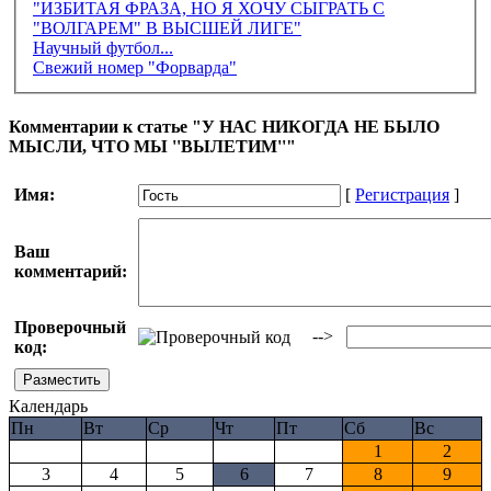
"ИЗБИТАЯ ФРАЗА, НО Я ХОЧУ СЫГРАТЬ С
"ВОЛГАРЕМ" В ВЫСШЕЙ ЛИГЕ"
Научный футбол...
Свежий номер "Форварда"
Комментарии к статье "У НАС НИКОГДА НЕ БЫЛО
МЫСЛИ, ЧТО МЫ ''ВЫЛЕТИМ''"
Имя:
[
Регистрация
]
Ваш
комментарий:
Проверочный
-->
код:
Календарь
Пн
Вт
Ср
Чт
Пт
Сб
Вс
1
2
3
4
5
6
7
8
9