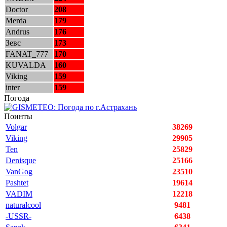
Doctor
208
Merda
179
Andrus
176
Зевс
173
FANAT_777
170
KUVALDA
160
Viking
159
inter
159
Погода
Поинты
Volgar
38269
Viking
29905
Ten
25829
Denisque
25166
VanGog
23510
Pashtet
19614
VADIM
12218
naturalcool
9481
-USSR-
6438