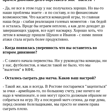
- Да, не все в этом году у нас получалось хорошо. Но вы-то
наши проблемы знаете - и по составу, и по финансовым
возможностям. Что касается командной игры, то главная
наша беда - слабая реализация голевых моментов - так бедой
и осталась. Вроде бы играем неплохо, а как дело доходит до
завершающих ударов, все идет насмарку. Хорошо хоть, что
летом в команду пришли Щукин и Иванов - с ними линия
атаки стала играть более продуктивно.
- Когда появилась уверенность что вы останетесь во
втором дивизионе?
- С самого начала первенства. Ни у руководства команды, ни
у нас, футболистов, и мысли такой не было, что мы
"вылетим" в КФК.
- Осталось сыграть два матча. Каков ваш настрой?
- Такой же, как и всегда. В Ростове постараемся "зацепиться"
за очки - армейцам-то, по большому счету, уже ничего не
надо в чемпионате, и они могут просто должным образом не
собраться на игру. Ну а последний матч сезона, да еще дома,
перед своими болельщиками, мы просто не имеем права
сыграть плохо.