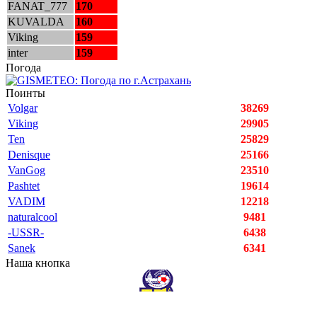
FANAT_777
170
KUVALDA
160
Viking
159
inter
159
Погода
Поинты
Volgar
38269
Viking
29905
Ten
25829
Denisque
25166
VanGog
23510
Pashtet
19614
VADIM
12218
naturalcool
9481
-USSR-
6438
Sanek
6341
Наша кнопка