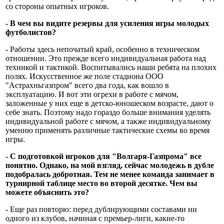
со стороны опытных игроков.
- В чем вы видите резервы для усиления игры молодых
футболистов?
- Работы здесь непочатый край, особенно в техническом
отношении. Это прежде всего индивидуальная работа над
техникой и тактикой. Воспитывались наши ребята на плохих
полях. Искусственное же поле стадиона ООО
"Астрахньгазпром" всего два года, как вошло в
эксплуатацию. И вот эти огрехи в работе с мячом,
заложенные у них еще в детско-юношеском возрасте, дают о
себе знать. Поэтому надо гораздо больше внимания уделять
индивидуальной работе с мячом, а также индивидуальному
умению применять различные тактические схемы во время
игры.
- С подготовкой игроков для "Волгаря-Газпрома" все
понятно. Однако, на мой взгляд, сейчас молодежь в дубле
подобралась добротная. Тем не менее команда занимает в
турнирной таблице место во второй десятке. Чем вы
можете объяснить это?
- Еще раз повторю: перед дублирующими составами ни
одного из клубов, начиная с премьер-лиги, какие-то