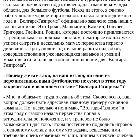
сколько игроков в ней подготовлено, для главной команды
области, для большого футбола. Исход из этого, я считаю
работу вполне удовлетворительной: только за последние два
года в "Волгаре-Газпроме" официально заявлено семь наших
воспитанников. Это Троян, Машпанин, Камкин, Голубев,
Григорян, Глейкин, Рощин, которые постоянно привлекаются
к тренировкам с основным составом, некоторые их них уже
успели сыграть в нескольких матчах первенства первого
дивизиона. При условии тщательной работы над собой,
совершенствования уже имеющихся навыков и умений
может выйти вполне достойное пополнение для "Волгаря-
Газпрома".
- Почему же все-таки, на ваш взгляд, ни один из
перечисленных вами футболистов не сумел в этом году
закрепиться в основном составе "Волгаря-Газпрома"?
- Мне, в общем-то, трудно судить об этом. Скорее всего, ваш
вопрос должен быть адресован главному тренеру основной
команды. Но, насколько я понимаю, "Волгарь-Газпром" в
этом году с самого начала первенства попал в
затруднительное положение, и у тренеров не было
возможности для того, чтобы постепенно подводить игроков
к основному составу, потому что задачи, решаемые ими,
требовали очень серьезных усилий, причем в первую очередь