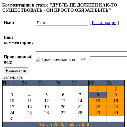
Комментарии к статье "ДУБЛЬ НЕ ДОЛЖЕН КАК-ТО
СУЩЕСТВОВАТЬ - ОН ПРОСТО ОБЯЗАН БЫТЬ"
Имя:
[
Регистрация
]
Ваш
комментарий:
Проверочный
-->
код:
Календарь
Пн
Вт
Ср
Чт
Пт
Сб
Вс
1
2
3
4
5
6
7
8
9
10
11
12
13
14
15
16
17
18
19
20
21
22
23
24
25
26
27
28
29
30
31
Август 2026, Cобытий: 0