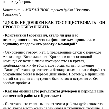
наших дублеров.
Константин МИХАЙЛЮК, тренер дубля "Волгаря-
Газпрома":
"ДУБЛЬ НЕ ДОЛЖЕН КАК-ТО СУЩЕСТВОВАТЬ - ОН
ПРОСТО ОБЯЗАН БЫТЬ"
- Константин Георгиевич, стало ли для вас
неожиданностью то, что на финише вам пришлось в
одиночку продолжить работу с командой?
- Откровенно говоря, нет. Определенные слухи о переходе
Александра Вячеславовича Кротова в штат основной
команды области начали муссироваться в кругах,
приближенных к футболу, еще тогда, когда положение
"Волгаря" стало практически безнадежным в плане борьбы за
сохранение места в первом дивизионе. Поэтому, в принципе,
к этой ситуации я внутренне был готов и встретил ее без
особых проблем.
- Как вы оцениваете результаты дублеров в период ваше
совместной работы с Кротовым?
- Я считаю, что главным показателем работы дубля является
не то, какое место команда занимает в турнирной таблице, а