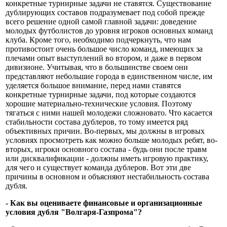
конкретные турнирные задачи не ставятся. Существование
дублирующих составов подразумевает под собой прежде
всего решение одной самой главной задачи: доведение
молодых футболистов до уровня игроков основных команд
клуба. Кроме того, необходимо подчеркнуть, что нам
противостоит очень большое число команд, имеющих за
плечами опыт выступлений во втором, и даже в первом
дивизионе. Учитывая, что в большинстве своем они
представляют небольшие города в единственном числе, им
уделяется большое внимание, перед нами ставятся
конкретные турнирные задачи, под которые создаются
хорошие материально-технические условия. Поэтому
тягаться с ними нашей молодежи сложновато. Что касается
стабильности состава дублеров, то тому имеется ряд
объективных причин. Во-первых, мы должны в игровых
условиях просмотреть как можно больше молодых ребят, во-
вторых, игроки основного состава - будь они после травм
или дисквалификации - должны иметь игровую практику,
для чего и существует команда дублеров. Вот эти две
причины в основном и объясняют нестабильность состава
дубля.
- Как вы оцениваете финансовые и организационные
условия дубля "Волгаря-Газпрома"?