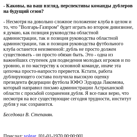
- Каковы, на ваш взгляд, перспективы команды дублеров
на будущий сезон?
- Несмотря на довольно сложное положение клуба в целом и
то, что "Волгарь-Газпром" будет играть во втором дивизионе,
я думаю, как позиция руководства областной
администрации, так и позиция руководства областной
администрации, так и позиция руководства футбольного
клуба останется неизменной: дубль не просто должен
существовать - он просто обязан быть. Это - одна из
важнейших ступенек для подведения молодых игроков и по
уровню, и по мастерству к основной команде, иначе эта
цепочка просто-напросто прервется. Кстати, работа
дублирующего состава получила высокую оценку
президента федерации футбола ЮФО Эдуарда Лакомова,
который направил письмо администрации Астраханской
области с просьбой сохранения дубля. Я все-таки верю, что
несмотря на все существующие сегодня трудности, институт
дубля у нас сохранится.
Беседовал В. Степанян.
Прислал:
volgar
[01-01-1970 00:00:00]