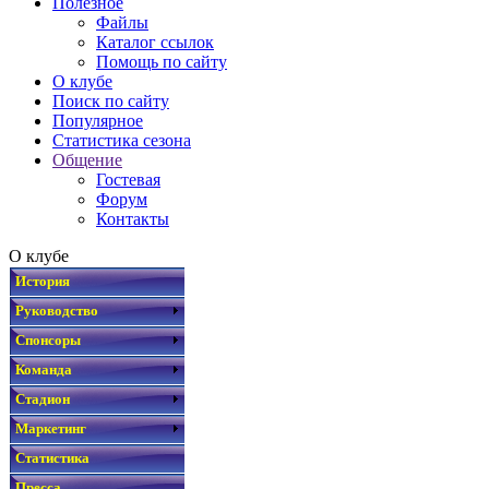
Полезное
Файлы
Каталог ссылок
Помощь по сайту
О клубе
Поиск по сайту
Популярное
Статистика сезона
Общение
Гостевая
Форум
Контакты
О клубе
История
Руководство
Спонсоры
Команда
Стадион
Маркетинг
Статистика
Пресса