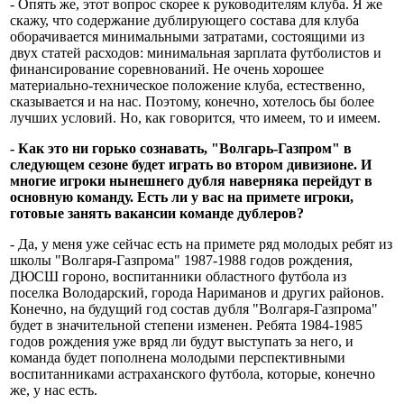
- Опять же, этот вопрос скорее к руководителям клуба. Я же
скажу, что содержание дублирующего состава для клуба
оборачивается минимальными затратами, состоящими из
двух статей расходов: минимальная зарплата футболистов и
финансирование соревнований. Не очень хорошее
материально-техническое положение клуба, естественно,
сказывается и на нас. Поэтому, конечно, хотелось бы более
лучших условий. Но, как говорится, что имеем, то и имеем.
- Как это ни горько сознавать, "Волгарь-Газпром" в
следующем сезоне будет играть во втором дивизионе. И
многие игроки нынешнего дубля наверняка перейдут в
основную команду. Есть ли у вас на примете игроки,
готовые занять вакансии команде дублеров?
- Да, у меня уже сейчас есть на примете ряд молодых ребят из
школы "Волгаря-Газпрома" 1987-1988 годов рождения,
ДЮСШ гороно, воспитанники областного футбола из
поселка Володарский, города Нариманов и других районов.
Конечно, на будущий год состав дубля "Волгаря-Газпрома"
будет в значительной степени изменен. Ребята 1984-1985
годов рождения уже вряд ли будут выступать за него, и
команда будет пополнена молодыми перспективными
воспитанниками астраханского футбола, которые, конечно
же, у нас есть.