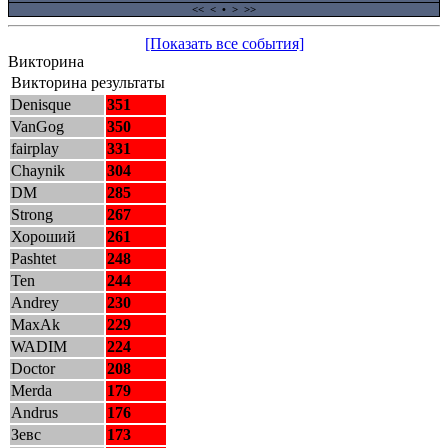
<<
<
•
>
>>
[Показать все события]
Викторина
Викторина результаты
Denisque
351
VanGog
350
fairplay
331
Chaynik
304
DM
285
Strong
267
Хороший
261
Pashtet
248
Ten
244
Andrey
230
MaxAk
229
WADIM
224
Doctor
208
Merda
179
Andrus
176
Зевс
173