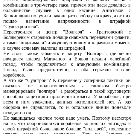
комбинации в три-четыре паса, причем эти пасы делались в
большинстве случаев в одно касание. Анисимов с
Кенкишвили получили наконец-то свободу на краях, а от них
пошло нагнетание напряженности в штрафной
"Судостроителя".
Перестроился и центр "Волгаря" - Грантовский с
Болдыревым старались почаще снабжать передачами фланги,
а сами "поджимали" атакующую волну и караулили момент,
в случае если мяч вылетал из штрафной.
Не стоит также забывать и защиту "Волгаря", где вечно
рвущиеся вперед Магжанов и Ершов искали малейший
повод, чтобы подключиться к атакующей комбинации.
Повода было предостаточно, и оба серьезно терзали
корабелов.
А что же "Судстрой"? К перемене у соперника тактики он
оказался не подготовленным - слишком быстро
маневрировали "волгари", а разобраться в такой круговерти
способны защитники приличного класса. У корабелов, при
всем к ним уважении, данных исполнителей нет. А раз
оборона не справляется, то и остальные линии поневоле
отходят назад.
Но защищаться числом тоже надо уметь. Поэтому несмотря
на то, что оборонявшихся корабелов во многих эпизодах в
своей штрафной было вдвое больше "волгарей", последние