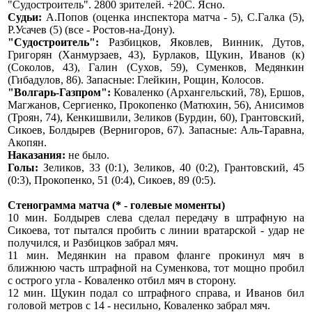
"Судостроитель". 2800 зрителей. +20С. Ясно.
Судьи:
А.Попов (оценка инспектора матча - 5), С.Галка (5),
Р.Усачев (5) (все - Ростов-на-Дону).
"Судостроитель":
Разбицков, Яковлев, Винник, Дутов,
Григорян (Ханмурзаев, 43), Бурлаков, Щукин, Иванов (к)
(Соколов, 43), Галин (Сухов, 59), Суменков, Медянкин
(Гибадулов, 86). Запасные: Глейкин, Рощин, Колосов.
"Волгарь-Газпром":
Коваленко (Архангельский, 78), Ершов,
Магжанов, Сергиенко, Прокопенко (Матюхин, 56), Анисимов
(Троян, 74), Кенкишвили, Зеликов (Бурдин, 60), Грантовский,
Сикоев, Болдырев (Вернигоров, 67). Запасные: Аль-Таравна,
Акопян.
Наказания:
не было.
Голы:
Зеликов, 33 (0:1), Зеликов, 40 (0:2), Грантовский, 45
(0:3), Прокопенко, 51 (0:4), Сикоев, 89 (0:5).
Стенограмма матча (* - голевые моменты)
10 мин. Болдырев слева сделал передачу в штрафную на
Сикоева, тот пытался пробить с линии вратарской - удар не
получился, и Разбицков забрал мяч.
11 мин. Медянкин на правом фланге прокинул мяч в
ближнюю часть штрафной на Суменкова, тот мощно пробил
с острого угла - Коваленко отбил мяч в сторону.
12 мин. Щукин подал со штрафного справа, и Иванов бил
головой метров с 14 - несильно, Коваленко забрал мяч.