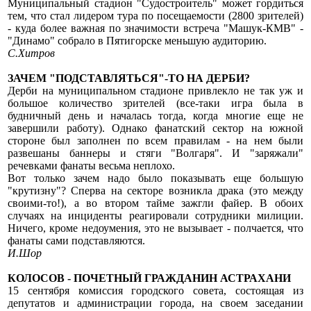
Муниципальный стадион "Судостроитель" может гордиться
тем, что стал лидером тура по посещаемости (2800 зрителей)
- куда более важная по значимости встреча "Машук-КМВ" -
"Динамо" собрало в Пятигорске меньшую аудиторию.
С.Хитров
ЗАЧЕМ "ПОДСТАВЛЯТЬСЯ"-ТО НА ДЕРБИ?
Дерби на муниципальном стадионе привлекло не так уж и
большое количество зрителей (все-таки игра была в
будничный день и началась тогда, когда многие еще не
завершили работу). Однако фанатский сектор на южной
стороне был заполнен по всем правилам - на нем были
развешаны баннеры и стяги "Волгаря". И "заряжали"
речевками фанаты весьма неплохо.
Вот только зачем надо было показывать еще большую
"крутизну"? Сперва на секторе возникла драка (это между
своими-то!), а во втором тайме зажгли файер. В обоих
случаях на инциденты реагировали сотрудники милиции.
Ничего, кроме недоумения, это не вызывает - полчается, что
фанаты сами подставляются.
И.Шор
КОЛОСОВ - ПОЧЕТНЫЙ ГРАЖДАНИН АСТРАХАНИ
15 сентября комиссия городского совета, состоящая из
депутатов и администрации города, на своем заседании