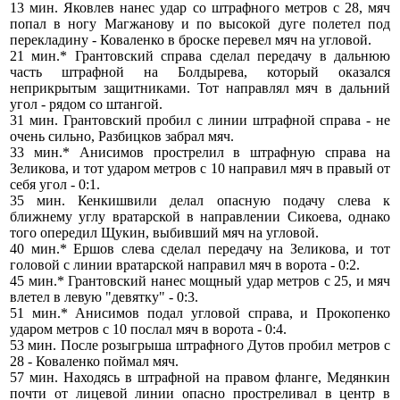
13 мин. Яковлев нанес удар со штрафного метров с 28, мяч
попал в ногу Магжанову и по высокой дуге полетел под
перекладину - Коваленко в броске перевел мяч на угловой.
21 мин.* Грантовский справа сделал передачу в дальнюю
часть штрафной на Болдырева, который оказался
неприкрытым защитниками. Тот направлял мяч в дальний
угол - рядом со штангой.
31 мин. Грантовский пробил с линии штрафной справа - не
очень сильно, Разбицков забрал мяч.
33 мин.* Анисимов прострелил в штрафную справа на
Зеликова, и тот ударом метров с 10 направил мяч в правый от
себя угол - 0:1.
35 мин. Кенкишвили делал опасную подачу слева к
ближнему углу вратарской в направлении Сикоева, однако
того опередил Щукин, выбивший мяч на угловой.
40 мин.* Ершов слева сделал передачу на Зеликова, и тот
головой с линии вратарской направил мяч в ворота - 0:2.
45 мин.* Грантовский нанес мощный удар метров с 25, и мяч
влетел в левую "девятку" - 0:3.
51 мин.* Анисимов подал угловой справа, и Прокопенко
ударом метров с 10 послал мяч в ворота - 0:4.
53 мин. После розыгрыша штрафного Дутов пробил метров с
28 - Коваленко поймал мяч.
57 мин. Находясь в штрафной на правом фланге, Медянкин
почти от лицевой линии опасно простреливал в центр в