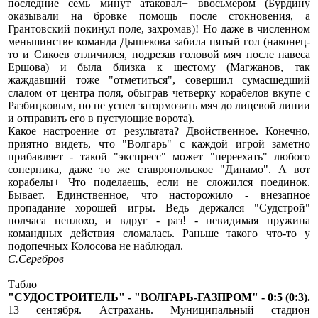
последние семь минут атаковал+ ввосьмером (Бурдину
оказывали на бровке помощь после стокновения, а
Грантовский покинул поле, захромав)! Но даже в численном
меньшинстве команда Дышекова забила пятый гол (наконец-
то и Сикоев отличился, подрезав головой мяч после навеса
Ершова) и была близка к шестому (Магжанов, так
жаждавший тоже "отметиться", совершил сумасшедший
слалом от центра поля, обыграв четверку корабелов вкупе с
Разбицковым, но не успел затормозить мяч до лицевой линии
и отправить его в пустующие ворота).
Какое настроение от результата? Двойственное. Конечно,
приятно видеть, что "Волгарь" с каждой игрой заметно
прибавляет - такой "экспресс" может "переехать" любого
соперника, даже то же ставропольское "Динамо". А вот
корабелы+ Что поделаешь, если не сложился поединок.
Бывает. Единственное, что насторожило - внезапное
пропадание хорошей игры. Ведь держался "Судстрой"
полчаса неплохо, и вдруг - раз! - невидимая пружина
командных действия сломалась. Раньше такого что-то у
подопечных Колосова не наблюдал.
С.Серебров
Табло
"СУДОСТРОИТЕЛЬ" - "ВОЛГАРЬ-ГАЗПРОМ" - 0:5 (0:3).
13 сентября. Астрахань. Муниципальный стадион