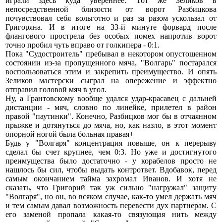
играли здесь куда увереннее. Тот же Зеликов в
непосредственной близости от ворот Разбицкова
почувствовал себя вольготно и раз за разом ускользал от
Григоряна. И в итоге на 33-й минуте форвард после
флангового прострела без особых помех напротив ворот
точно пробил чуть вправо от голкипера - 0:1.
Пока "Судостроитель" пребывал в некотором опустошенном
состоянии из-за пропущенного мяча, "Волгарь" постарался
воспользоваться этим и закрепить преимущество. И опять
Зеликов мастерски сыграл на опережение и эффектно
отправил головой мяч в угол.
Ну, а Грантовскому вообще удался удар-красавец с дальней
дистанции - мяч, словно по линейке, прилетел в район
правой "паутинки". Конечно, Разбицков мог бы в отчаянном
прыжке и дотянуться до мяча, но, как назло, в этот момент
опорной ногой была больная правая+
Будь у "Волгаря" концентрация повыше, он к перерыву
сделал бы счет крупнее, чем 0:3. Но уже и достигнутого
преимущества было достаточно - у корабелов просто не
нашлось бы сил, чтобы выдать контрответ. Вдобавок, перед
самым окончанием тайма захромал Иванов. И хотя не
сказать, что Григорий так уж сильно "нагружал" защиту
"Волгаря", но он, во всяком случае, как-то умел держать мяч
и тем самым давал возможность перевести дух партнерам. С
его заменой пропала какая-то связующая нить между