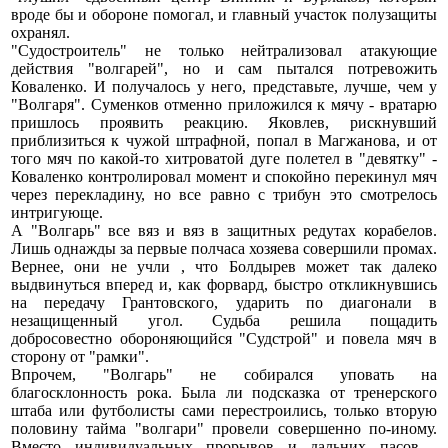
вроде бы и обороне помогал, и главный участок полузащиты
охранял.
"Судостроитель" не только нейтрализовал атакующие
действия "волгарей", но и сам пытался потревожить
Коваленко. И получалось у него, представьте, лучше, чем у
"Волгаря". Суменков отменно приложился к мячу - вратарю
пришлось проявить реакцию. Яковлев, рискнувший
приблизиться к чужой штрафной, попал в Магжанова, и от
того мяч по какой-то хитроватой дуге полетел в "девятку" -
Коваленко контролировал момент и спокойно перекинул мяч
через перекладину, но все равно с трибун это смотрелось
интригующе.
А "Волгарь" все вяз и вяз в защитных редутах корабелов.
Лишь однажды за первые полчаса хозяева совершили промах.
Вернее, они не учли , что Болдырев может так далеко
выдвинуться вперед и, как форвард, быстро откликнувшись
на передачу Грантовского, ударить по диагонали в
незащищенный угол. Судьба решила пощадить
добросовестно обороняющийся "Судстрой" и повела мяч в
сторону от "рамки".
Впрочем, "Волгарь" не собирался уповать на
благосклонность рока. Была ли подсказка от тренерского
штаба или футболисты сами перестроились, только вторую
половину тайма "волгари" провели совершенно по-иному.
Вместо индивидуальных прорывов и дальних пасов -