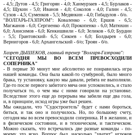
- 4,5; Дутов - 4,5; Григорян - 4,0; Ханмурзаев - 4,5; Бурлаков -
4,5; Щукин - 5,0; Иванов - 4,0; Соколов - 4,0; Галин - 4,5;
Сухов - 4,5; Суменков - 5,5; Медянкин - 4,0; Гибадулов - б/о.
"ВОЛГАРЬ-ГАЗПРОМ": Коваленко - 6,0; Ершов - 6,5;
Магжанов - 6,0; Сергиенко -6,0; Прокопенко - 6,0; Матюхин -
6,0; Анисимов - 6,0; Кенкишвили - 6,0; Зеликов - 6,0; Бурдин
- 5,5; Грантовский- 6,5; Сикоев - 6,0; Болдырев - 6,0;
Вернигоров - 6,0; Архангельский - б/о; Троян - б/о.
Хазрет ДЫШЕКОВ, главный тренер "Волгаря-Газпрома":
"СЕГОДНЯ МЫ ВО ВСЕМ ПРЕВОСХОДИЛИ
СОПЕРНИКА"
- В первые 30 минут мне абсолютно не понравилась игра
нашей команды. Она была какой-то сумбурной, было много
брака, ту установку, какую мы давали, ребята не выполняли.
Где-то после первого забитого мяча они успокоились, и стало
получаться то, о чем мы с ними говорили на установке.
Вследствие этого еще до перерыва мы забили еще два гола,
и, в принципе, исход игры уже был решен.
Мы ожидали, что "Судостроитель" будет с нами бороться,
биться, и так оно и получилось. Но, по большому счету,
сегодня мы во всем превосходили соперника. И в желании, и
в физическом состоянии, и в техническом, и тактическом.
Можно сказать, что встречались две разные команды - по-
моему, это ясно. Вопрос был, насколько "хватит" игроков