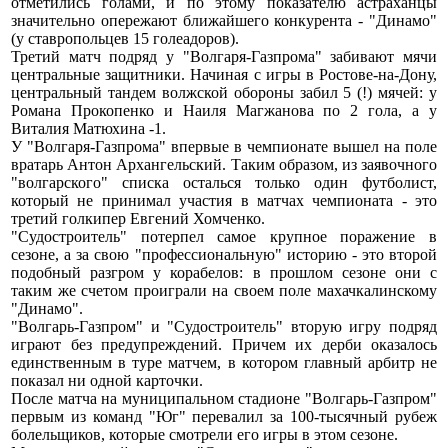
отметились голами, и по этому показателю астраханцы
значительно опережают ближайшего конкурента - "Динамо"
(у ставропольцев 15 голеадоров).
Третий матч подряд у "Волгаря-Газпрома" забивают мячи
центральные защитники. Начиная с игры в Ростове-на-Дону,
центральный тандем волжской обороны забил 5 (!) мячей: у
Романа Прокопенко и Наиля Магжанова по 2 гола, а у
Виталия Матюхина -1.
У "Волгаря-Газпрома" впервые в чемпионате вышел на поле
вратарь Антон Архангельский. Таким образом, из заявочного
"волгарского" списка осталься только один футболист,
который не принимал участия в матчах чемпионата - это
третий голкипер Евгений Хомченко.
"Судостроитель" потерпел самое крупное поражение в
сезоне, а за свою "профессиональную" историю - это второй
подобный разгром у корабелов: в прошлом сезоне они с
таким же счетом проиграли на своем поле махачкалинскому
"Динамо".
"Волгарь-Газпром" и "Судостроитель" вторую игру подряд
играют без предупреждений. Причем их дерби оказалось
единственным в туре матчем, в котором главный арбитр не
показал ни одной карточки.
После матча на муниципальном стадионе "Волгарь-Газпром"
первым из команд "Юг" перевалил за 100-тысячный рубеж
болельщиков, которые смотрели его игры в этом сезоне.