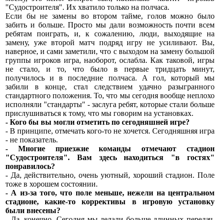
"Судостроителя". Их хватило только на полчаса.
Если бы не замены во втором тайме, голов можно было
забить и больше. Просто мы дали возможность почти всем
ребятам поиграть, и, к сожалению, люди, выходящие на
замену, уже второй матч подряд игру не усиливают. Вы,
наверное, и сами заметили, что с выходом на замену большой
группы игроков игра, наоборот, ослабла. Как таковой, игры
не стало, и то, что было в первые тридцать минут,
получилось и в последние полчаса. А гол, который мы
забили в конце, стал следствием удачно разыгранного
стандартного положения. То, что мы сегодня вообще неплохо
исполняли "стандарты" - заслуга ребят, которые стали больше
прислушиваться к тому, что мы говорим на установках.
- Кого бы вы могли отметить по сегодняшней игре?
- В принципе, отмечать кого-то не хочется. Сегодняшняя игра
- не показатель.
- Многие приезжие команды отмечают стадион
"Судостроителя". Вам здесь находиться "в гостях"
понравилось?
- Да, действительно, очень уютный, хороший стадион. Поле
тоже в хорошем состоянии.
- А из-за того, что поле меньше, нежели на центральном
стадионе, какие-то коррективы в игровую установку
были внесены?
- Да, конечно. Сегодня мы делали больше длинных передач.