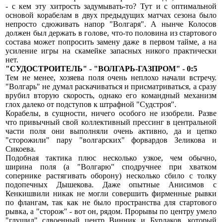
- с кем эту хитрость задумывать-то? Тут и с оптимальной
основой корабелам в двух предыдущих матчах сезона было
непросто сдюживать напор "Волгаря". А нынче Колосов
должен был держать в голове, что-то половина из стартового
состава может попросить замену даже в первом тайме, а на
усиление игры на скамейке запасных никого практически
нет.
"СУДОСТРОИТЕЛЬ" - "ВОЛГАРЬ-ГАЗПРОМ" - 0:5
Тем не менее, хозяева поля очень неплохо начали встречу.
"Волгарь" не думал раскачиваться и присматриваться, а сразу
врубил вторую скорость, однако его командный механизм
глох далеко от подступов к штрафной "Судстроя".
Корабелы, в сущности, ничего особого не изобрели. Разве
что привычный свой коллективный прессинг в центральной
части поля они выполняли очень активно, да и цепко
"сторожили" пару "волгарских" форвардов Зеликова и
Сикоева.
Подобная тактика плюс несколько узкое, чем обычно,
ширина поля (а "Волгарю" сподручнее при хватком
сопернике растягивать оборону) несколько сбило с толку
подопечных Дышекова. Даже опытные Анисимов с
Кенкишвили никак не могли совершить фирменные рывки
по флангам, так как не было пространства для стартового
рывка, а "сторож" - вот он, рядом. Прорывы по центру умело
"глушил" сдвоенный центр Винник и Бурлаков, который