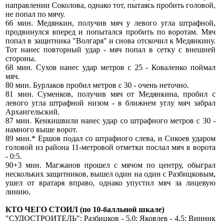
направлении Соколова, однако тот, пытаясь пробить головой,
не попал по мячу.
66 мин. Медянкин, получив мяч у левого угла штрафной,
продвинулся вперед и попытался пробить по воротам. Мяч
попал в защитника "Волгаря" и снова отскочил к Медянкину.
Тот нанес повторный удар - мяч попал в сетку с внешней
стороны.
68 мин. Сухов нанес удар метров с 25 - Коваленко поймал
мяч.
80 мин. Бурлаков пробил метров с 30 - очень неточно.
81 мин. Суменков, получив мяч от Медянкина, пробил с
левого угла штрафной низом - в ближнем углу мяч забрал
Архангельский.
87 мин. Кенкишвили нанес удар со штрафного метров с 30 -
намного выше ворот.
89 мин.* Ершов подал со штрафного слева, и Сикоев ударом
головой из района 11-метровой отметки послал мяч в ворота
- 0:5.
90+3 мин. Магжанов прошел с мячом по центру, обыграл
нескольких защитников, вышел один на один с Разбицковым,
ушел от вратаря вправо, однако упустил мяч за лицевую
линию.
КТО ЧЕГО СТОИЛ (по 10-балльной шкале)
"СУДОСТРОИТЕЛЬ": Разбицков - 5,0; Яковлев - 4,5; Винник