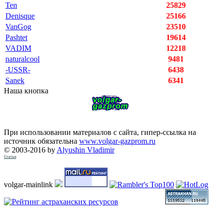
Ten
25829
Denisque
25166
VanGog
23510
Pashtet
19614
VADIM
12218
naturalcool
9481
-USSR-
6438
Sanek
6341
Наша кнопка
При использовании материалов с сайта, гипер-ссылка на
источник обязательна
www.volgar-gazprom.ru
© 2003-2016 by
Alyushin Vladimir
Статьи
volgar-mainlink