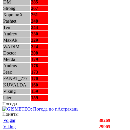
DM
285
Strong
267
Хороший
261
Pashtet
248
Ten
244
Andrey
230
MaxAk
229
WADIM
224
Doctor
208
Merda
179
Andrus
176
Зевс
173
FANAT_777
170
KUVALDA
160
Viking
159
inter
159
Погода
Поинты
Volgar
38269
Viking
29905