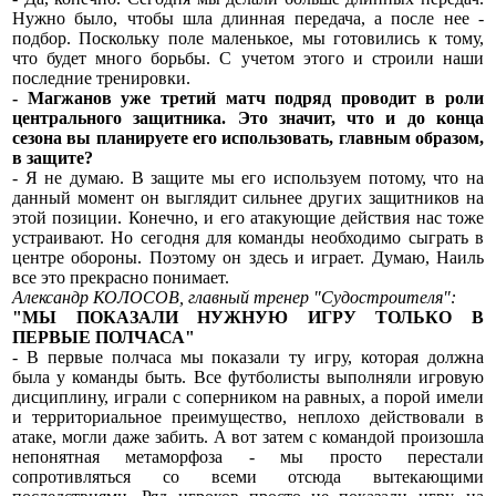
Нужно было, чтобы шла длинная передача, а после нее -
подбор. Поскольку поле маленькое, мы готовились к тому,
что будет много борьбы. С учетом этого и строили наши
последние тренировки.
- Магжанов уже третий матч подряд проводит в роли
центрального защитника. Это значит, что и до конца
сезона вы планируете его использовать, главным образом,
в защите?
- Я не думаю. В защите мы его используем потому, что на
данный момент он выглядит сильнее других защитников на
этой позиции. Конечно, и его атакующие действия нас тоже
устраивают. Но сегодня для команды необходимо сыграть в
центре обороны. Поэтому он здесь и играет. Думаю, Наиль
все это прекрасно понимает.
Александр КОЛОСОВ, главный тренер "Судостроителя":
"МЫ ПОКАЗАЛИ НУЖНУЮ ИГРУ ТОЛЬКО В
ПЕРВЫЕ ПОЛЧАСА"
- В первые полчаса мы показали ту игру, которая должна
была у команды быть. Все футболисты выполняли игровую
дисциплину, играли с соперником на равных, а порой имели
и территориальное преимущество, неплохо действовали в
атаке, могли даже забить. А вот затем с командой произошла
непонятная метаморфоза - мы просто перестали
сопротивляться со всеми отсюда вытекающими