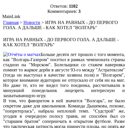
Ответов:
1102
Комментариев:
3
MainLink
Главная
>
Новости
> ИГРА НА РАВНЫХ - ДО ПЕРВОГО
ГОЛА. А ДАЛЬШЕ - КАК ХОТЕЛ "ВОЛГАРЬ"
ИГРА НА РАВНЫХ - ДО ПЕРВОГО ГОЛА. А ДАЛЬШЕ -
КАК ХОТЕЛ "ВОЛГАРЬ"
Больше десяти лет прошло с того момента,
как "Волгарь-Газпром" посетил в рамках чемпионата страны
стадион на "Морском". Болельщики со стажем наверняка
помнят то жаркое дерби в августе 93-го между "Астратексом"
(тогда он выступал в качестве хозяина поля) и "Волгарем",
которое внимание аудитории не отпускало от себя ни на миг.
Но даже те, кто не видел того поединка, рассчитывали в
минувший понедельник лицезреть интересную и
захватывающую игру.
В том, что фаворитом в ней значится "Волгарь", не было
секретом даже для школьников. Команда Дышекова, похоже,
"попритерлась", набрала неплохой темп. "Судстрой" же,
угодив в очередную полосу травм, не способен был со
"старшим братом" соперничать в открытом футболе. Разве
что тактическая хитрость могла принести плоды, но опять же