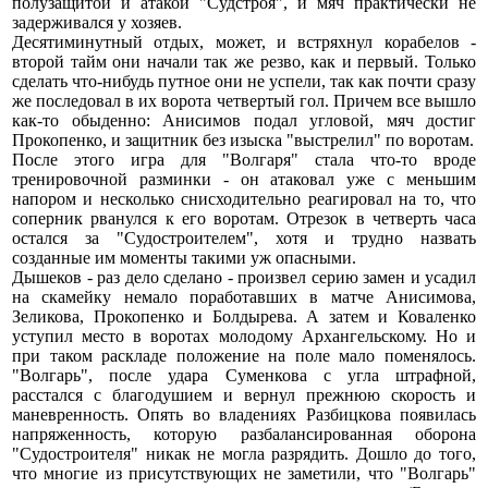
полузащитой и атакой "Судстроя", и мяч практически не
задерживался у хозяев.
Десятиминутный отдых, может, и встряхнул корабелов -
второй тайм они начали так же резво, как и первый. Только
сделать что-нибудь путное они не успели, так как почти сразу
же последовал в их ворота четвертый гол. Причем все вышло
как-то обыденно: Анисимов подал угловой, мяч достиг
Прокопенко, и защитник без изыска "выстрелил" по воротам.
После этого игра для "Волгаря" стала что-то вроде
тренировочной разминки - он атаковал уже с меньшим
напором и несколько снисходительно реагировал на то, что
соперник рванулся к его воротам. Отрезок в четверть часа
остался за "Судостроителем", хотя и трудно назвать
созданные им моменты такими уж опасными.
Дышеков - раз дело сделано - произвел серию замен и усадил
на скамейку немало поработавших в матче Анисимова,
Зеликова, Прокопенко и Болдырева. А затем и Коваленко
уступил место в воротах молодому Архангельскому. Но и
при таком раскладе положение на поле мало поменялось.
"Волгарь", после удара Суменкова с угла штрафной,
расстался с благодушием и вернул прежнюю скорость и
маневренность. Опять во владениях Разбицкова появилась
напряженность, которую разбалансированная оборона
"Судостроителя" никак не могла разрядить. Дошло до того,
что многие из присутствующих не заметили, что "Волгарь"