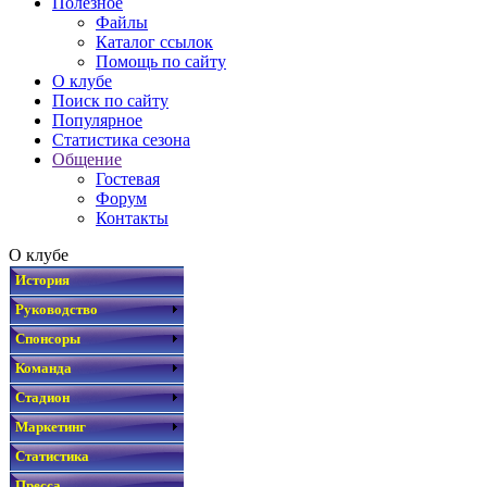
Полезное
Файлы
Каталог ссылок
Помощь по сайту
О клубе
Поиск по сайту
Популярное
Статистика сезона
Общение
Гостевая
Форум
Контакты
О клубе
История
Руководство
Спонсоры
Команда
Стадион
Маркетинг
Статистика
Пресса