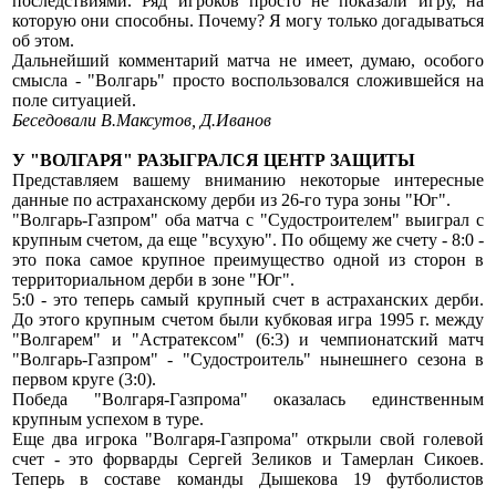
последствиями. Ряд игроков просто не показали игру, на
которую они способны. Почему? Я могу только догадываться
об этом.
Дальнейший комментарий матча не имеет, думаю, особого
смысла - "Волгарь" просто воспользовался сложившейся на
поле ситуацией.
Беседовали В.Максутов, Д.Иванов
У "ВОЛГАРЯ" РАЗЫГРАЛСЯ ЦЕНТР ЗАЩИТЫ
Представляем вашему вниманию некоторые интересные
данные по астраханскому дерби из 26-го тура зоны "Юг".
"Волгарь-Газпром" оба матча с "Судостроителем" выиграл с
крупным счетом, да еще "всухую". По общему же счету - 8:0 -
это пока самое крупное преимущество одной из сторон в
территориальном дерби в зоне "Юг".
5:0 - это теперь самый крупный счет в астраханских дерби.
До этого крупным счетом были кубковая игра 1995 г. между
"Волгарем" и "Астратексом" (6:3) и чемпионатский матч
"Волгарь-Газпром" - "Судостроитель" нынешнего сезона в
первом круге (3:0).
Победа "Волгаря-Газпрома" оказалась единственным
крупным успехом в туре.
Еще два игрока "Волгаря-Газпрома" открыли свой голевой
счет - это форварды Сергей Зеликов и Тамерлан Сикоев.
Теперь в составе команды Дышекова 19 футболистов