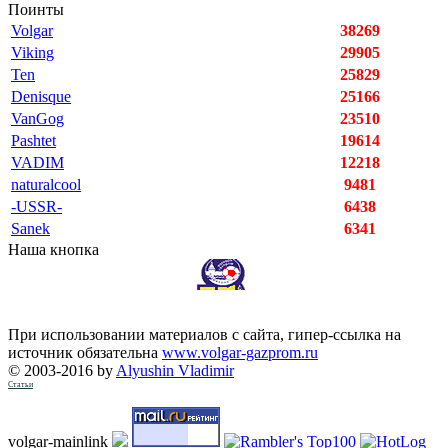
Поинты
Volgar
38269
Viking
29905
Ten
25829
Denisque
25166
VanGog
23510
Pashtet
19614
VADIM
12218
naturalcool
9481
-USSR-
6438
Sanek
6341
Наша кнопка
При использовании материалов с сайта, гипер-ссылка на
источник обязательна
www.volgar-gazprom.ru
© 2003-2016 by
Alyushin Vladimir
Статьи
volgar-mainlink