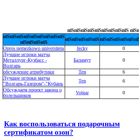
пїЅпїЅпїЅпїЅпїЅпїЅпїЅпїЅпїЅ пїЅп
пїЅпїЅпїЅпїЅпїЅпїЅпїЅпїЅпїЅ
пїЅпїЅпїЅпїЅпїЅ
пїЅпїЅпїЅпїЅпїЅпї
пїЅпїЅпїЅпїЅ
Opros nemezkowo universiteta
Jecky
0
Лучшие игроки матча
Металлург-Кузбасс -
Баламут
0
Волгарь
обсуждение атрибутики
Тен
6
Лучшие игроки матча
Ten
6
"Волгарь-Газпром"-"Кубань
Обсуждаем проект закона о
Volgar
0
болельщиков
Как воспользоваться подарочным
сертификатом озон?