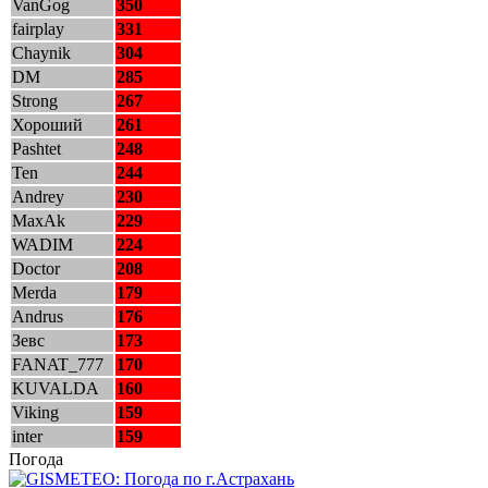
VanGog
350
fairplay
331
Chaynik
304
DM
285
Strong
267
Хороший
261
Pashtet
248
Ten
244
Andrey
230
MaxAk
229
WADIM
224
Doctor
208
Merda
179
Andrus
176
Зевс
173
FANAT_777
170
KUVALDA
160
Viking
159
inter
159
Погода