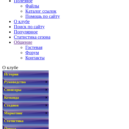
Полезное
Файлы
Каталог ссылок
Помощь по сайту
О клубе
Поиск по сайту
Популярное
Статистика сезона
Общение
Гостевая
Форум
Контакты
О клубе
История
Руководство
Спонсоры
Команда
Стадион
Маркетинг
Статистика
Пресса