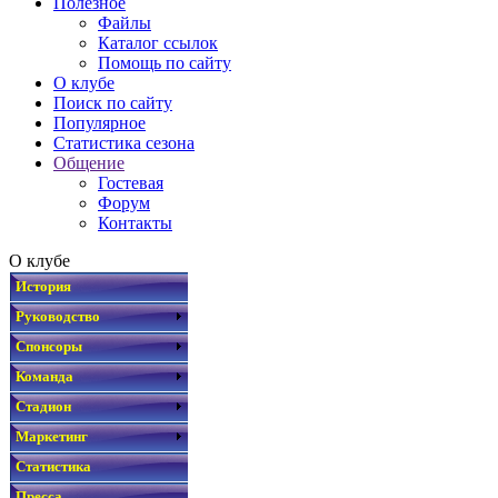
Полезное
Файлы
Каталог ссылок
Помощь по сайту
О клубе
Поиск по сайту
Популярное
Статистика сезона
Общение
Гостевая
Форум
Контакты
О клубе
История
Руководство
Спонсоры
Команда
Стадион
Маркетинг
Статистика
Пресса