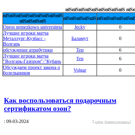
пїЅпїЅпїЅпїЅпїЅпїЅпїЅпїЅпїЅ пїЅп
пїЅпїЅпїЅпїЅпїЅпїЅпїЅпїЅпїЅ
пїЅпїЅпїЅпїЅпїЅ
пїЅпїЅпїЅпїЅпїЅпї
пїЅпїЅпїЅпїЅ
Opros nemezkowo universiteta
Jecky
0
Лучшие игроки матча
Металлург-Кузбасс -
Баламут
0
Волгарь
обсуждение атрибутики
Тен
6
Лучшие игроки матча
Ten
6
"Волгарь-Газпром"-"Кубань
Обсуждаем проект закона о
Volgar
0
болельщиков
Как воспользоваться подарочным
сертификатом озон?
: 09-03-2024
:
volgar
Комментировать?