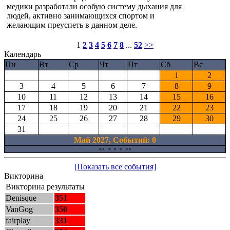
медики разработали особую систему дыхания для
людей, активно занимающихся спортом и
желающим преуспеть в данном деле.
1
2
3
4
5
6
7
8
...
52
>>
Календарь
Пн
Вт
Ср
Чт
Пт
Сб
Вс
1
2
3
4
5
6
7
8
9
10
11
12
13
14
15
16
17
18
19
20
21
22
23
24
25
26
27
28
29
30
31
Май 2027, Cобытий: 0
<<
<
•
>
>>
[Показать все события]
Викторина
Викторина результаты
Denisque
351
VanGog
350
fairplay
331