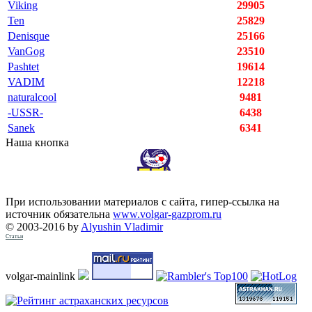
Viking
29905
Ten
25829
Denisque
25166
VanGog
23510
Pashtet
19614
VADIM
12218
naturalcool
9481
-USSR-
6438
Sanek
6341
Наша кнопка
При использовании материалов с сайта, гипер-ссылка на
источник обязательна
www.volgar-gazprom.ru
© 2003-2016 by
Alyushin Vladimir
Статьи
volgar-mainlink