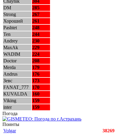
Chaynik
304
DM
285
Strong
267
Хороший
261
Pashtet
248
Ten
244
Andrey
230
MaxAk
229
WADIM
224
Doctor
208
Merda
179
Andrus
176
Зевс
173
FANAT_777
170
KUVALDA
160
Viking
159
inter
159
Погода
Поинты
Volgar
38269