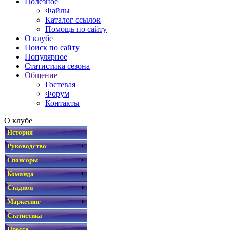
Полезное
Файлы
Каталог ссылок
Помощь по сайту
О клубе
Поиск по сайту
Популярное
Статистика сезона
Общение
Гостевая
Форум
Контакты
О клубе
История
Руководство
Спонсоры
Команда
Стадион
Маркетинг
Статистика
Пресса