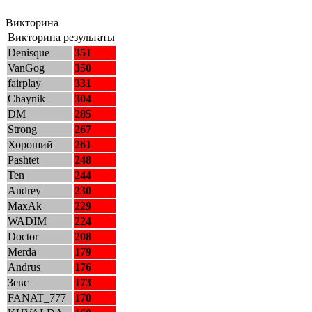
Викторина
Викторина результаты
Denisque
351
VanGog
350
fairplay
331
Chaynik
304
DM
285
Strong
267
Хороший
261
Pashtet
248
Ten
244
Andrey
230
MaxAk
229
WADIM
224
Doctor
208
Merda
179
Andrus
176
Зевс
173
FANAT_777
170