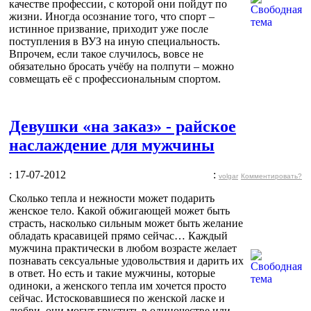
качестве профессии, с которой они пойдут по
жизни. Иногда осознание того, что спорт –
истинное призвание, приходит уже после
поступления в ВУЗ на иную специальность.
Впрочем, если такое случилось, вовсе не
обязательно бросать учёбу на полпути – можно
совмещать её с профессиональным спортом.
Девушки «на заказ» - райское
наслаждение для мужчины
: 17-07-2012
:
volgar
Комментировать?
Сколько тепла и нежности может подарить
женское тело. Какой обжигающей может быть
страсть, насколько сильным может быть желание
обладать красавицей прямо сейчас… Каждый
мужчина практически в любом возрасте желает
познавать сексуальные удовольствия и дарить их
в ответ. Но есть и такие мужчины, которые
одиноки, а женского тепла им хочется просто
сейчас. Истосковавшиеся по женской ласке и
любви, они могут грустить в одиночестве или