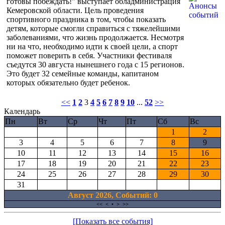
готовы побеждать!" выступает обладминистрация
Кемеровской области. Цель проведения
спортивного праздника в том, чтобы показать
детям, которые смогли справиться с тяжелейшими
заболеваниями, что жизнь продолжается. Несмотря
ни на что, необходимо идти к своей цели, а спорт
поможет поверить в себя. Участники фестиваля
съедутся 30 августа нынешнего года с 15 регионов.
Это будет 32 семейные команды, капитаном
которых обязательно будет ребенок.
<<
1
2
3
4
5
6
7
8
9
10
...
52
>>
Календарь
Пн
Вт
Ср
Чт
Пт
Сб
Вс
1
2
3
4
5
6
7
8
9
10
11
12
13
14
15
16
17
18
19
20
21
22
23
24
25
26
27
28
29
30
31
Август 2026, Cобытий: 0
<<
<
•
>
>>
[Показать все события]