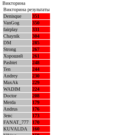
Викторина
Викторина результаты
Denisque
351
VanGog
350
fairplay
331
Chaynik
304
DM
285
Strong
267
Хороший
261
Pashtet
248
Ten
244
Andrey
230
MaxAk
229
WADIM
224
Doctor
208
Merda
179
Andrus
176
Зевс
173
FANAT_777
170
KUVALDA
160