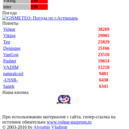
Viking
159
inter
159
Погода
Поинты
Volgar
38269
Viking
29905
Ten
25829
Denisque
25166
VanGog
23510
Pashtet
19614
VADIM
12218
naturalcool
9481
-USSR-
6438
Sanek
6341
Наша кнопка
При использовании материалов с сайта, гипер-ссылка на
источник обязательна
www.volgar-gazprom.ru
© 2003-2016 by
Alyushin Vladimir