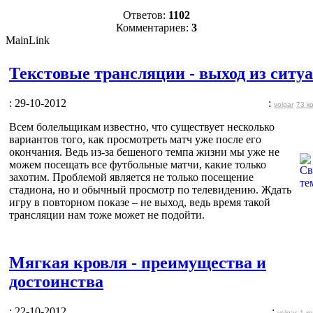
Ответов:
1102
Комментариев:
3
MainLink
Текстовые трансляции - выход из ситу
: 29-10-2012
:
volgar
73 к
Всем болельщикам известно, что существует несколько
вариантов того, как просмотреть матч уже после его
окончания. Ведь из-за бешеного темпа жизни мы уже не
можем посещать все футбольные матчи, какие только
захотим. Проблемой является не только посещение
стадиона, но и обычный просмотр по телевидению. Ждать
игру в повторном показе – не выход, ведь время такой
трансляции нам тоже может не подойти.
Мягкая кровля - преимущества и
достоинства
: 22-10-2012
:
volgar
1 к