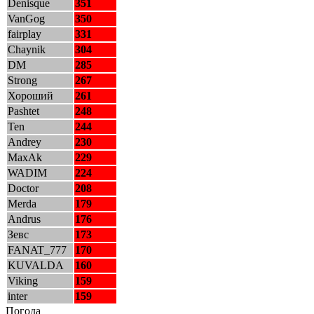
Denisque
351
VanGog
350
fairplay
331
Chaynik
304
DM
285
Strong
267
Хороший
261
Pashtet
248
Ten
244
Andrey
230
MaxAk
229
WADIM
224
Doctor
208
Merda
179
Andrus
176
Зевс
173
FANAT_777
170
KUVALDA
160
Viking
159
inter
159
Погода