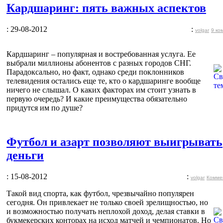
Кардшаринг: пять важных аспектов
: 29-08-2012
:
volgar
9 ко
Кардшаринг – популярная и востребованная услуга. Ее
выбрали миллионы абонентов с разных городов СНГ.
Парадоксально, но факт, однако среди поклонников
телевидения остались еще те, кто о кардшаринге вообще
ничего не слышал. О каких факторах им стоит узнать в
первую очередь? И какие преимущества обязательно
придутся им по душе?
Футбол и азарт позволяют выигрывать
деньги
: 15-08-2012
:
volgar
Комме
Такой вид спорта, как футбол, чрезвычайно популярен
сегодня. Он привлекает не только своей зрелищностью, но
и возможностью получать неплохой доход, делая ставки в
букмекерских конторах на исход матчей и чемпионатов. Но