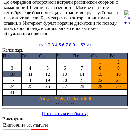
До очередной отборочной встречи российской сборной с
командной Швеции, назначенной в Москве на пятое
сентября, еще более месяца, а страсти вокруг футбольных
игр кипят во всю. Букмекерские конторы принимают
ставки, в Интернет бурлят горячие дискуссии по поводу
шансов на победу, в социальных сетях активно
обсуждаются новости.
<<
1
2
3
4
5
6
7
8
9
...
52
>>
Календарь
Пн
Вт
Ср
Чт
Пт
Сб
Вс
1
2
3
4
5
6
7
8
9
10
11
12
13
14
15
16
17
18
19
20
21
22
23
24
25
26
27
28
29
30
31
Август 2026, Cобытий: 0
<<
<
•
>
>>
[Показать все события]
Викторина
Викторина результаты