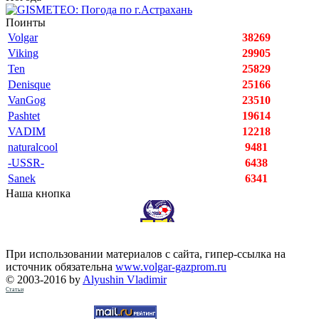
Поинты
Volgar
38269
Viking
29905
Ten
25829
Denisque
25166
VanGog
23510
Pashtet
19614
VADIM
12218
naturalcool
9481
-USSR-
6438
Sanek
6341
Наша кнопка
При использовании материалов с сайта, гипер-ссылка на
источник обязательна
www.volgar-gazprom.ru
© 2003-2016 by
Alyushin Vladimir
Статьи