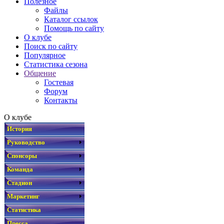
Полезное
Файлы
Каталог ссылок
Помощь по сайту
О клубе
Поиск по сайту
Популярное
Статистика сезона
Общение
Гостевая
Форум
Контакты
О клубе
История
Руководство
Спонсоры
Команда
Стадион
Маркетинг
Статистика
Пресса