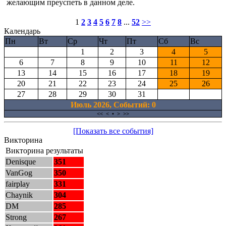
желающим преуспеть в данном деле.
1
2
3
4
5
6
7
8
...
52
>>
Календарь
Пн
Вт
Ср
Чт
Пт
Сб
Вс
1
2
3
4
5
6
7
8
9
10
11
12
13
14
15
16
17
18
19
20
21
22
23
24
25
26
27
28
29
30
31
Июль 2026, Cобытий: 0
<<
<
•
>
>>
[Показать все события]
Викторина
Викторина результаты
Denisque
351
VanGog
350
fairplay
331
Chaynik
304
DM
285
Strong
267