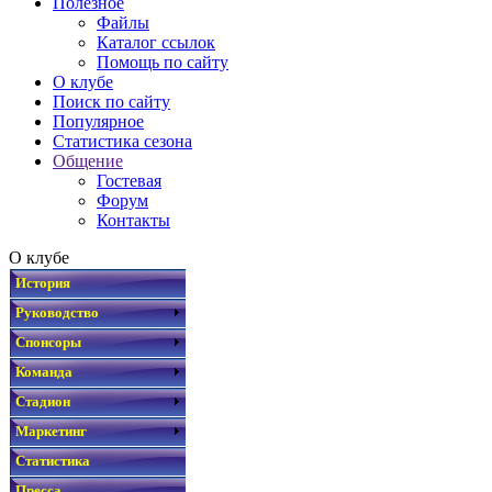
Полезное
Файлы
Каталог ссылок
Помощь по сайту
О клубе
Поиск по сайту
Популярное
Статистика сезона
Общение
Гостевая
Форум
Контакты
О клубе
История
Руководство
Спонсоры
Команда
Стадион
Маркетинг
Статистика
Пресса