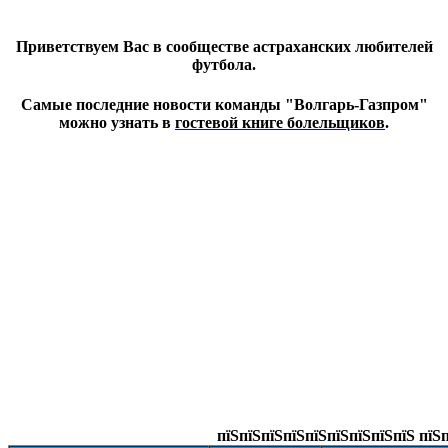
Приветствуем Вас в сообществе астраханских любителей
футбола.
Самые последние новости команды "Волгарь-Газпром"
можно узнать в
гостевой книге болельщиков
.
пїЅпїЅпїЅпїЅпїЅпїЅпїЅпїЅпїЅ пїЅп