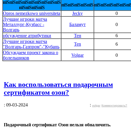
пїЅпїЅпїЅпїЅпїЅпїЅпїЅпїЅпїЅ
пїЅпїЅпїЅпїЅпїЅ
пїЅпїЅпїЅпїЅпїЅпї
пїЅпїЅпїЅпїЅ
Opros nemezkowo universiteta
Jecky
0
Лучшие игроки матча
Металлург-Кузбасс -
Баламут
0
Волгарь
обсуждение атрибутики
Тен
6
Лучшие игроки матча
Ten
6
"Волгарь-Газпром"-"Кубань
Обсуждаем проект закона о
Volgar
0
болельщиков
Как воспользоваться подарочным
сертификатом озон?
: 09-03-2024
:
volgar
Комментировать?
Подарочный сертификат Озон нельзя обналичить.