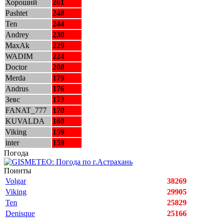
Хороший
261
Pashtet
248
Ten
244
Andrey
230
MaxAk
229
WADIM
224
Doctor
208
Merda
179
Andrus
176
Зевс
173
FANAT_777
170
KUVALDA
160
Viking
159
inter
159
Погода
Поинты
Volgar
38269
Viking
29905
Ten
25829
Denisque
25166