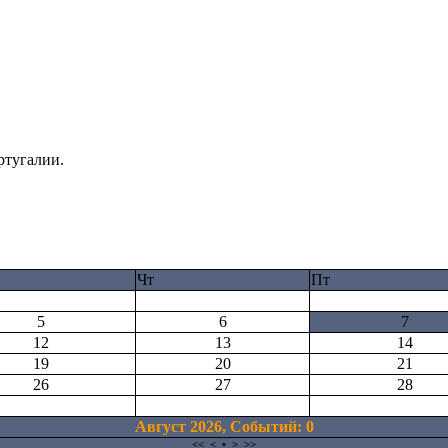
ртугалии.
Чт
Пт
5
6
7
12
13
14
19
20
21
26
27
28
Август 2026, Cобытий: 0
<<
<
•
>
>>