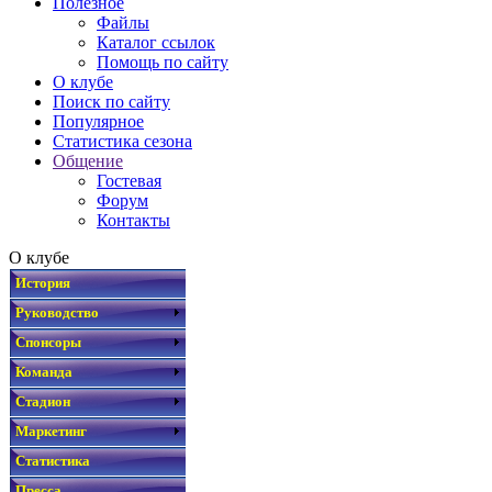
Полезное
Файлы
Каталог ссылок
Помощь по сайту
О клубе
Поиск по сайту
Популярное
Статистика сезона
Общение
Гостевая
Форум
Контакты
О клубе
История
Руководство
Спонсоры
Команда
Стадион
Маркетинг
Статистика
Пресса