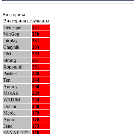
Викторина
Викторина результаты
Denisque
351
VanGog
350
fairplay
331
Chaynik
304
DM
285
Strong
267
Хороший
261
Pashtet
248
Ten
244
Andrey
230
MaxAk
229
WADIM
224
Doctor
208
Merda
179
Andrus
176
Зевс
173
FANAT_777
170