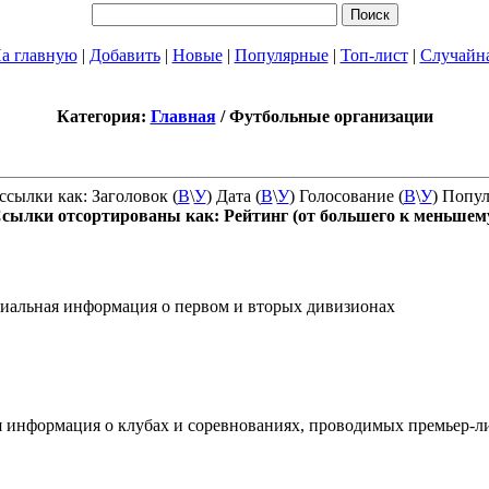
а главную
|
Добавить
|
Новые
|
Популярные
|
Топ-лист
|
Случайн
Категория:
Главная
/ Футбольные организации
ссылки как: Заголовок (
В
\
У
) Дата (
В
\
У
) Голосование (
В
\
У
) Попул
сылки отсортированы как: Рейтинг (от большего к меньшем
иальная информация о первом и вторых дивизионах
 информация о клубах и соревнованиях, проводимых премьер-л