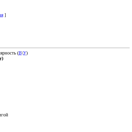
ая
]
ярность (
В
\
У
)
у)
игой