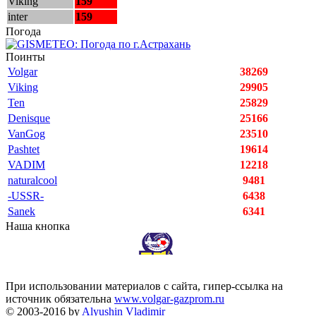
Viking
159
inter
159
Погода
Поинты
Volgar
38269
Viking
29905
Ten
25829
Denisque
25166
VanGog
23510
Pashtet
19614
VADIM
12218
naturalcool
9481
-USSR-
6438
Sanek
6341
Наша кнопка
При использовании материалов с сайта, гипер-ссылка на
источник обязательна
www.volgar-gazprom.ru
© 2003-2016 by
Alyushin Vladimir