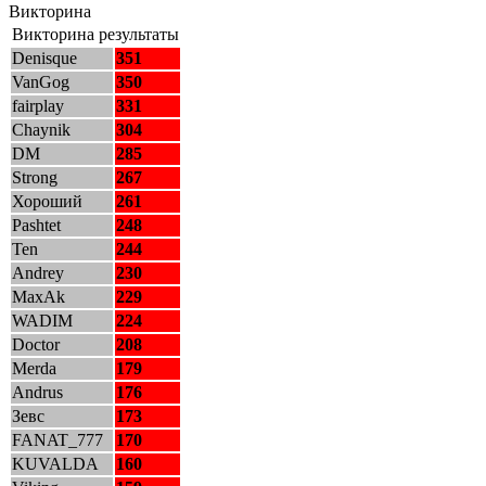
Викторина
Викторина результаты
Denisque
351
VanGog
350
fairplay
331
Chaynik
304
DM
285
Strong
267
Хороший
261
Pashtet
248
Ten
244
Andrey
230
MaxAk
229
WADIM
224
Doctor
208
Merda
179
Andrus
176
Зевс
173
FANAT_777
170
KUVALDA
160