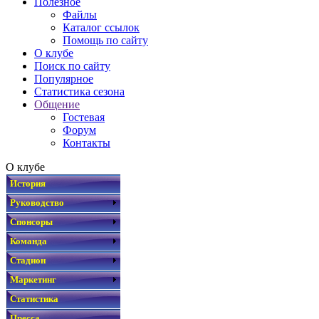
Полезное
Файлы
Каталог ссылок
Помощь по сайту
О клубе
Поиск по сайту
Популярное
Статистика сезона
Общение
Гостевая
Форум
Контакты
О клубе
История
Руководство
Спонсоры
Команда
Стадион
Маркетинг
Статистика
Пресса