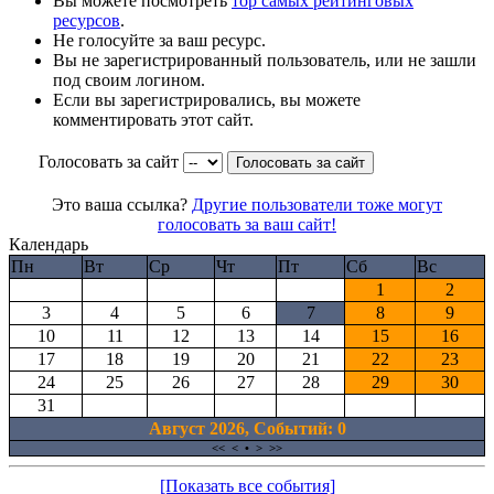
Вы можете посмотреть
тop самых рейтинговых
ресурсов
.
Не голосуйте за ваш ресурс.
Вы не зарегистрированный пользователь, или не зашли
под своим логином.
Если вы зарегистрировались, вы можете
комментировать этот сайт.
Голосовать за сайт
Это ваша ссылка?
Другие пользователи тоже могут
голосовать за ваш сайт!
Календарь
Пн
Вт
Ср
Чт
Пт
Сб
Вс
1
2
3
4
5
6
7
8
9
10
11
12
13
14
15
16
17
18
19
20
21
22
23
24
25
26
27
28
29
30
31
Август 2026, Cобытий: 0
<<
<
•
>
>>
[Показать все события]