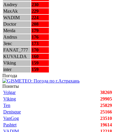
Andrey
230
MaxAk
229
WADIM
224
Doctor
208
Merda
179
Andrus
176
Зевс
173
FANAT_777
170
KUVALDA
160
Viking
159
inter
159
Погода
Поинты
Volgar
38269
Viking
29905
Ten
25829
Denisque
25166
VanGog
23510
Pashtet
19614
VADIM
12218