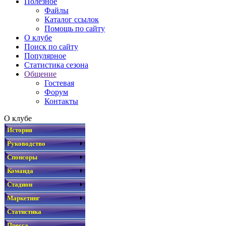
Полезное
Файлы
Каталог ссылок
Помощь по сайту
О клубе
Поиск по сайту
Популярное
Статистика сезона
Общение
Гостевая
Форум
Контакты
О клубе
История
Руководство
Спонсоры
Команда
Стадион
Маркетинг
Статистика
Пресса