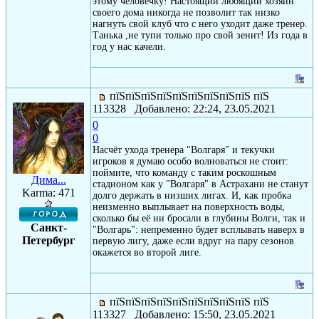
этому человечку! Настоящий любящий хозяин
своего дома никогда не позволит так низко
нагнуть свой клуб что с него уходит даже тренер.
Танька ,не тупи только про свой зенит! Из года в
год у нас качели.
пїЅпїЅпїЅпїЅпїЅпїЅпїЅпїЅпїЅ пїЅ
113328 Добавлено: 22:24, 23.05.2021
0
0
Насчёт ухода тренера "Волгаря" и текучки
игроков я думаю особо волноваться не стоит:
поймите, что команду с таким роскошным
Дима...
стадионом как у "Волгаря" в Астрахани не станут
Karma: 471
долго держать в низших лигах. И, как пробка
неизменно выплывает на поверхность воды,
сколько бы её ни бросали в глубины Волги, так и
Санкт-
"Волгарь": непременно будет всплывать наверх в
Петербург
первую лигу, даже если вдруг на пару сезонов
окажется во второй лиге.
пїЅпїЅпїЅпїЅпїЅпїЅпїЅпїЅпїЅ пїЅ
113327 Добавлено: 15:50, 23.05.2021