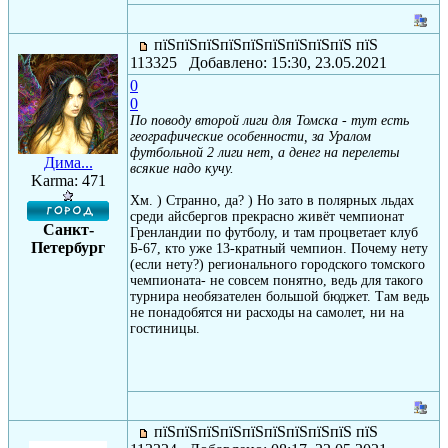
пїЅпїЅпїЅпїЅпїЅпїЅпїЅпїЅпїЅ пїЅ
113325 Добавлено: 15:30, 23.05.2021
0
0
По поводу второй лиги для Томска - тут есть
географические особенности, за Уралом
футбольной 2 лиги нет, а денег на перелеты
Дима...
всякие надо кучу.
Karma: 471
Хм. ) Странно, да? ) Но зато в полярных льдах
среди айсбергов прекрасно живёт чемпионат
Санкт-
Гренландии по футболу, и там процветает клуб
Петербург
Б-67, кто уже 13-кратный чемпион. Почему нету
(если нету?) регионального городского томского
чемпионата- не совсем понятно, ведь для такого
турнира необязателен большой бюджет. Там ведь
не понадобятся ни расходы на самолет, ни на
гостиницы.
пїЅпїЅпїЅпїЅпїЅпїЅпїЅпїЅпїЅ пїЅ