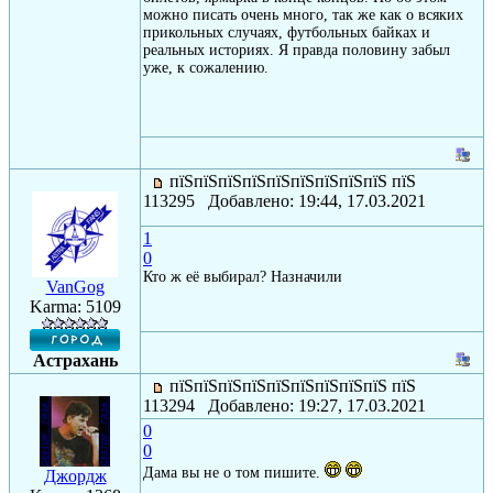
можно писать очень много, так же как о всяких
прикольных случаях, футбольных байках и
реальных историях. Я правда половину забыл
уже, к сожалению.
пїЅпїЅпїЅпїЅпїЅпїЅпїЅпїЅпїЅ пїЅ
113295 Добавлено: 19:44, 17.03.2021
1
0
Кто ж её выбирал? Назначили
VanGog
Karma: 5109
Астрахань
пїЅпїЅпїЅпїЅпїЅпїЅпїЅпїЅпїЅ пїЅ
113294 Добавлено: 19:27, 17.03.2021
0
0
Дама вы не о том пишите.
Джордж