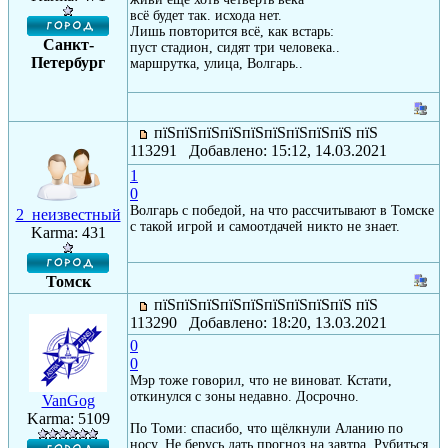
всё будет так. исхода нет.
Лишь повторится всё, как встарь:
Санкт-
пуст стадион, сидят три человека..
Петербург
маршрутка, улица, Волгарь..
пїЅпїЅпїЅпїЅпїЅпїЅпїЅпїЅпїЅ пїЅ
113291 Добавлено: 15:12, 14.03.2021
1
0
Волгарь с победой, на что рассчитывают в Томске
2_неизвестный
с такой игрой и самоотдачей никто не знает.
Karma: 431
Томск
пїЅпїЅпїЅпїЅпїЅпїЅпїЅпїЅпїЅ пїЅ
113290 Добавлено: 18:20, 13.03.2021
0
0
Мэр тоже говорил, что не виноват. Кстати,
откинулся с зоны недавно. Досрочно.
VanGog
Karma: 5109
По Томи: спасибо, что щёлкнули Аланию по
носу. Не берусь дать прогноз на завтра. Рубиться