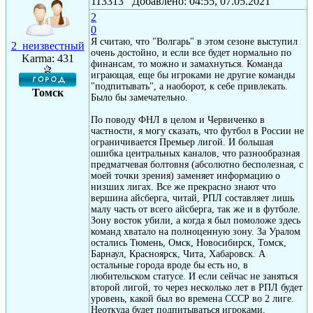
113313 Добавлено: 04:55, 07.05.2021
2
0
Я считаю, что "Волгарь" в этом сезоне выступил
2_неизвестный
очень достойно, и если все будет нормально по
Karma: 431
финансам, то можно и замахнуться. Команда
играющая, еще бы игроками не другие команды
"подпитывать", а наоборот, к себе привлекать.
Томск
Было бы замечательно.
По поводу ФНЛ в целом и Червиченко в
частности, я могу сказать, что футбол в России не
ограничивается Премьер лигой. И большая
ошибка центральных каналов, что разнообразная
предматчевая болтовня (абсолютно бесполезная, с
моей точки зрения) заменяет информацию о
низших лигах. Все же прекрасно знают что
вершина айсберга, читай, РПЛ составляет лишь
малу часть от всего айсберга, так же и в футболе.
Зону восток убили, а когда я был помоложе здесь
команд хватало на полноценную зону. За Уралом
остались Тюмень, Омск, Новосибирск, Томск,
Барнаул, Красноярск, Чита, Хабаровск. А
остальные города вроде бы есть но, в
любительском статусе. И если сейчас не заняться
второй лигой, то через несколько лет в РПЛ будет
уровень, какой был во времена СССР во 2 лиге.
Неоткуда будет подпитываться игроками.