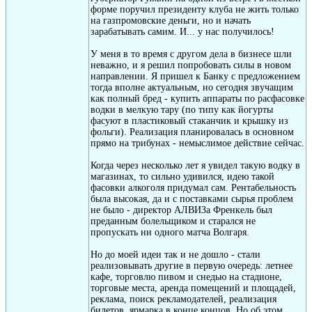
форме поручил президенту клуба не жить только
на газпромовские деньги, но и начать
зарабатывать самим. И... у нас получилось!
У меня в то время с другом дела в бизнесе шли
неважно, и я решил попробовать силы в новом
направлении. Я пришел к Банку с предложением
тогда вполне актуальным, но сегодня звучащим
как полный бред - купить аппараты по расфасовке
водки в мелкую тару (по типу как йогурты
фасуют в пластиковый стаканчик и крышку из
фольги). Реализация планировалась в основном
прямо на трибунах - немыслимое действие сейчас.
Когда через несколько лет я увидел такую водку в
магазинах, то сильно удивился, идею такой
фасовки алкоголя придумал сам. Рентабельность
была высокая, да и с поставками сырья проблем
не было - директор АЛВИЗа Френкель был
преданным болельщиком и старался не
пропускать ни одного матча Волгаря.
Но до моей идеи так и не дошло - стали
реализовывать другие в первую очередь: летнее
кафе, торговлю пивом и снедью на стадионе,
торговые места, аренда помещений и площадей,
реклама, поиск рекламодателей, реализация
билетов, ярмарка в конце концов. Но об этом