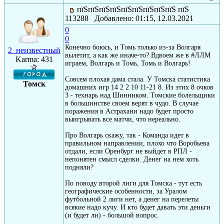
пїЅпїЅпїЅпїЅпїЅпїЅпїЅпїЅпїЅ пїЅ
113288 Добавлено: 01:15, 12.03.2021
0
0
Конечно боюсь, и Томь только из-за Волгаря
2_неизвестный
вылетит, а как же иначе-то? Вдвоем же в #ЛЛМ
Karma: 431
играем, Волгарь и Томь, Томь и Волгарь!
Совсем плохая дама стала. У Томска статистика
Томск
домашних игр 14 2 2 10 11-21 8. Из этих 8 очков
3 - технарь над Шинником. Томские болельщики
в большинстве своем верят в чудо. В случае
поражения в Астрахани надо будет просто
выигрывать все матчи, что нереально.
Про Волгарь скажу, так - Команда идет в
правильном направлении, плохо что Воробьева
отдали, если Оренбург не выйдет в РПЛ -
непонятен смысл сделки. Денег на нем хоть
подняли?
По поводу второй лиги для Томска - тут есть
географические особенности, за Уралом
футбольной 2 лиги нет, а денег на перелеты
всякие надо кучу. И кто будет давать эти деньги
(и будет ли) - большой вопрос.