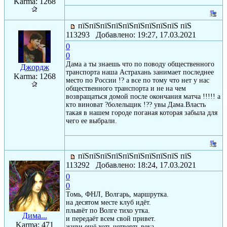
Karma: 1268
пїЅпїЅпїЅпїЅпїЅпїЅпїЅпїЅпїЅ пїЅ
113293 Добавлено: 19:27, 17.03.2021
0
0
Дама а ты знаешь что по поводу общественного
Джордж
транспорта наша Астрахань занимает последнее
Karma: 1268
место по России !? а все по тому что нет у нас
общественного транспорта и не на чем
возвращаться домой после окончания матча !!!!! а
кто виноват ?болельщик !?? увы Дама.Власть
такая в нашем городе поганая которая забыла для
чего ее выбрали.
пїЅпїЅпїЅпїЅпїЅпїЅпїЅпїЅпїЅ пїЅ
113292 Добавлено: 18:24, 17.03.2021
0
0
Томь, ФНЛ, Волгарь, маршрутка.
на десятом месте клуб идёт.
плывёт по Волге тихо утка.
Дима...
и передаёт всем свой привет.
Karma: 471
живи ещё хоть четверть века