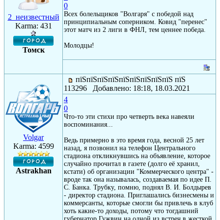
0
Всех болельщиков "Волгаря" с победой над
2_неизвестный
принципиальным соперником. Ковид "перенес"
Karma: 431
этот матч из 2 лиги в ФНЛ, тем ценнее победа.
Молодцы!
Томск
пїЅпїЅпїЅпїЅпїЅпїЅпїЅпїЅпїЅ пїЅ
113296 Добавлено: 18:18, 18.03.2021
4
0
Что-то эти стихи про четверть века навеяли
воспоминания...
Volgar
Ведь примерно в это время года, весной 25 лет
Karma: 4599
назад, я позвонил на телефон Центрального
стадиона откликнувшись на объявление, которое
случайно прочитал в газете (долго её хранил,
Astrakhan
кстати) об организации "Коммерческого центра" -
вроде так она называлась, создаваемая по идее П.
С. Банка. Трубку, помню, поднял В. И. Болдырев
- директор стадиона. Приглашались бизнесмены и
коммерсанты, которые смогли бы привлечь в клуб
хоть какие-то доходы, потому что тогдашний
губернатор Гужвин на одной из встреч в жесткой