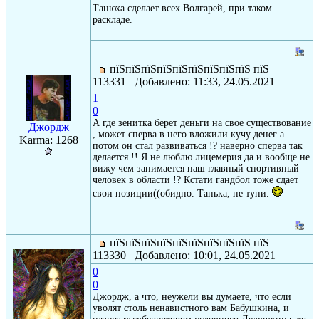
Танюха сделает всех Волгарей, при таком
раскладе.
пїЅпїЅпїЅпїЅпїЅпїЅпїЅпїЅпїЅ пїЅ
113331 Добавлено: 11:33, 24.05.2021
1
0
А где зенитка берет деньги на свое существование
Джордж
, может сперва в него вложили кучу денег а
Karma: 1268
потом он стал развиваться !? наверно сперва так
делается !! Я не люблю лицемерия да и вообще не
вижу чем занимается наш главный спортивный
человек в области !? Кстати гандбол тоже сдает
свои позиции((обидно. Танька, не тупи.
пїЅпїЅпїЅпїЅпїЅпїЅпїЅпїЅпїЅ пїЅ
113330 Добавлено: 10:01, 24.05.2021
0
0
Джордж, а что, неужели вы думаете, что если
уволят столь ненавистного вам Бабушкина, и