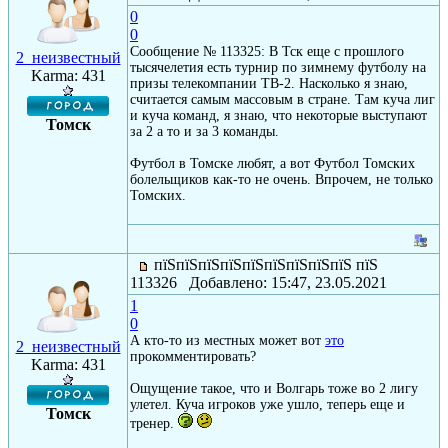
0
0
Сообщение № 113325: В Тск еще с прошлого
2_неизвестный
тысячелетия есть турнир по зимнему футболу на
Karma: 431
призы телекомпании ТВ-2. Насколько я знаю,
считается самым массовым в стране. Там куча лиг
и куча команд, я знаю, что некоторые выступают
Томск
за 2 а то и за 3 команды.
Футбол в Томске любят, а вот Футбол Томских
болельщиков как-то не очень. Впрочем, не только
Томских.
пїЅпїЅпїЅпїЅпїЅпїЅпїЅпїЅпїЅ пїЅ
113326 Добавлено: 15:47, 23.05.2021
1
0
А кто-то из местных может вот
это
2_неизвестный
прокомментировать?
Karma: 431
Ощущение такое, что и Волгарь тоже во 2 лигу
улетел. Куча игроков уже ушло, теперь еще и
Томск
тренер.