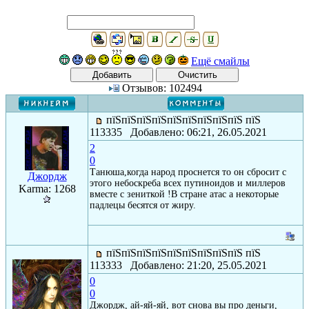
Ещё смайлы
Отзывов: 102494
пїЅпїЅпїЅпїЅпїЅпїЅпїЅпїЅпїЅ пїЅ
113335 Добавлено: 06:21, 26.05.2021
2
0
Танюша,когда народ проснется то он сбросит с
Джордж
этого небоскреба всех путиноидов и миллеров
Karma: 1268
вместе с зениткой !В стране атас а некоторые
падлецы бесятся от жиру.
пїЅпїЅпїЅпїЅпїЅпїЅпїЅпїЅпїЅ пїЅ
113333 Добавлено: 21:20, 25.05.2021
0
0
Джордж, ай-яй-яй, вот снова вы про деньги,