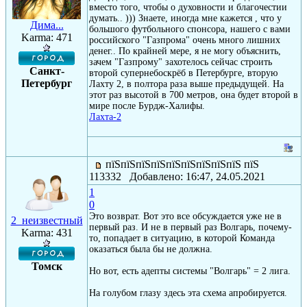
вместо того, чтобы о духовности и благочестии
думать.. ))) Знаете, иногда мне кажется , что у
Дима...
большого футбольного спонсора, нашего с вами
Karma: 471
российского "Газпрома" очень много лишних
денег.. По крайней мере, я не могу объяснить,
зачем "Газпрому" захотелось сейчас строить
Санкт-
второй супернебоскрёб в Петербурге, вторую
Петербург
Лахту 2, в полтора раза выше предыдущей. На
этот раз высотой в 700 метров, она будет второй в
мире после Бурдж-Халифы.
Лахта-2
пїЅпїЅпїЅпїЅпїЅпїЅпїЅпїЅпїЅ пїЅ
113332 Добавлено: 16:47, 24.05.2021
1
0
Это возврат. Вот это все обсуждается уже не в
2_неизвестный
первый раз. И не в первый раз Волгарь, почему-
Karma: 431
то, попадает в ситуацию, в которой Команда
оказаться была бы не должна.
Томск
Но вот, есть адепты системы "Волгарь" = 2 лига.
На голубом глазу здесь эта схема апробируется.