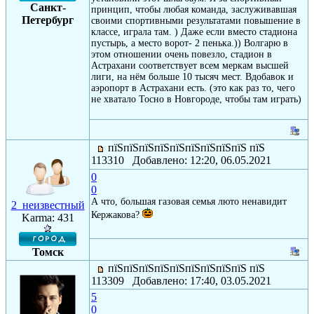
Санкт-
принцип, чтобы любая команда, заслуживавшая
Петербург
своими спортивными результатами повышение в
классе, играла там. ) Даже если вместо стадиона
пустырь, а место ворот- 2 пенька.)) Волгарю в
этом отношении очень повезло, стадион в
Астрахани соответствует всем меркам высшей
лиги, на нём больше 10 тысяч мест. Вдобавок и
аэропорт в Астрахани есть. (это как раз то, чего
не хватало Тосно в Новгороде, чтобы там играть)
пїЅпїЅпїЅпїЅпїЅпїЅпїЅпїЅпїЅ пїЅ
113310 Добавлено: 12:20, 06.05.2021
0
0
А что, большая газовая семья люто ненавидит
2_неизвестный
Кержакова?
Karma: 431
Томск
пїЅпїЅпїЅпїЅпїЅпїЅпїЅпїЅпїЅ пїЅ
113309 Добавлено: 17:40, 03.05.2021
5
0