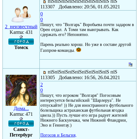
пїЅпїЅпїЅпїЅпїЅпїЅпїЅпїЅпїЅ пїЅ
113307 Добавлено: 20:56, 01.05.2021
0
0
Пишут, что "Волгарь" Воробьева почти задаром в
2_неизвестный
Орен отдал. А Томи там выигрывать. Как
Karma: 431
сдержать его? Непонятно.
Парень реально хорош. Но уже в составе другой
Томск
Газпром-команды.
пїЅпїЅпїЅпїЅпїЅпїЅпїЅпїЅпїЅ пїЅ
113305 Добавлено: 16:56, 26.04.2021
2
0
Пишут, что игроком "Волгаря" Погосовым
интересуется бельгийский "Шарлеруа". Не
отпускайте! )) Не для иностранного футбольного
Дима...
болельщика астраханская футбольная ягодка
Karma: 471
цвела.)) Пусть лучше его игра радует жителей
Нижнего Баскунчака, чем Нижней Фландрии,
Эно и Геннегау.)
Санкт-
Петербург
Погосов и Бельгия,