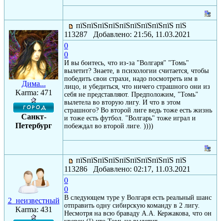
пїЅпїЅпїЅпїЅпїЅпїЅпїЅпїЅпїЅ пїЅ
113287 Добавлено: 21:56, 11.03.2021
0
0
И вы боитесь, что из-за "Волгаря" "Томь"
вылетит? Знаете, в психологии считается, чтобы
победить свои страхи, надо посмотреть им в
Дима...
лицо, и убедиться, что ничего страшного они из
Karma: 471
себя не представляют. Предположим, "Томь"
вылетела во вторую лигу. И что в этом
страшного? Во второй лиге ведь тоже есть жизнь
Санкт-
и тоже есть футбол. "Волгарь" тоже играл и
Петербург
побеждал во второй лиге. ))))
пїЅпїЅпїЅпїЅпїЅпїЅпїЅпїЅпїЅ пїЅ
113286 Добавлено: 02:17, 11.03.2021
0
0
В следующем туре у Волгаря есть реальный шанс
2_неизвестный
отправить одну сибирскую команду в 2 лигу.
Karma: 431
Несмотря на всю браваду А.А. Кержакова, что он