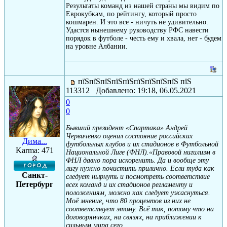
Результаты команд из нашей страны мы видим по
Еврокубкам, по рейтингу, который просто
кошмарен. И это все - ничуть не удивительно.
Удастся нынешнему руководству РФС навести
порядок в футболе - честь ему и хвала, нет - будем
на уровне Албании.
пїЅпїЅпїЅпїЅпїЅпїЅпїЅпїЅпїЅ пїЅ
113312 Добавлено: 19:18, 06.05.2021
0
0
Бывший президент «Спартака» Андрей
Червиченко оценил состояние российских
Дима...
футбольных клубов и их стадионов в Футбольной
Karma: 471
Национальной Лиге (ФНЛ).«Правовой нигилизм в
ФНЛ давно пора искоренить. Да и вообще эту
лигу нужно почистить прилично. Если туда как
Санкт-
следует нырнуть и посмотреть соответствие
Петербург
всех команд и их стадионов регламенту и
положениям, можно как следует ужаснуться.
Моё мнение, что 80 процентов из них не
соответствует этому. Всё так, потому что на
договорянчках, на связях, на приближении к
сильным мира сего.