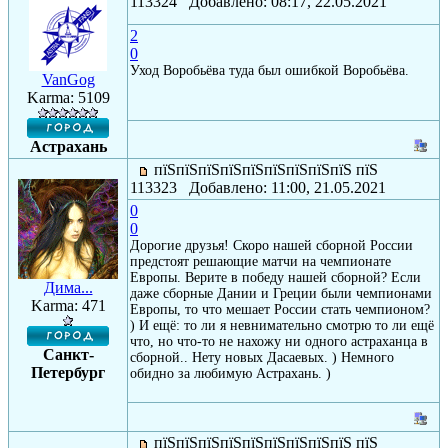
113324 Добавлено: 08:17, 22.05.2021
2
0
Уход Воробьёва туда был ошибкой Воробьёва.
VanGog
Karma: 5109
Астрахань
пїЅпїЅпїЅпїЅпїЅпїЅпїЅпїЅпїЅ пїЅ
113323 Добавлено: 11:00, 21.05.2021
0
0
Дорогие друзья! Скоро нашей сборной России
предстоят решающие матчи на чемпионате
Европы. Верите в победу нашей сборной? Если
Дима...
даже сборные Дании и Греции были чемпионами
Karma: 471
Европы, то что мешает России стать чемпионом?
) И ещё: то ли я невнимательно смотрю то ли ещё
что, но что-то не нахожу ни одного астраханца в
Санкт-
сборной.. Нету новых Дасаевых. ) Немного
Петербург
обидно за любимую Астрахань. )
пїЅпїЅпїЅпїЅпїЅпїЅпїЅпїЅпїЅ пїЅ