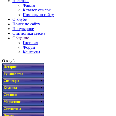
Полезное
Файлы
Каталог ссылок
Помощь по сайту
О клубе
Поиск по сайту
Популярное
Статистика сезона
Общение
Гостевая
Форум
Контакты
О клубе
История
Руководство
Спонсоры
Команда
Стадион
Маркетинг
Статистика
Пресса