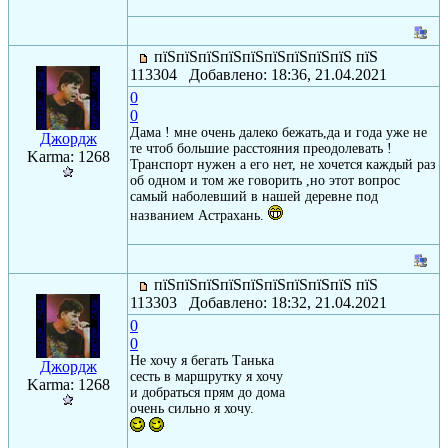
пїЅпїЅпїЅпїЅпїЅпїЅпїЅпїЅпїЅ пїЅ
113304 Добавлено: 18:36, 21.04.2021
0
0
Дама ! мне очень далеко бежать,да и года уже не
Джордж
те чтоб большие расстояния преодолевать !
Karma: 1268
Транспорт нужен а его нет, не хочется каждый раз
об одном и том же говорить ,но этот вопрос
самый наболевший в нашей деревне под
названием Астрахань.
пїЅпїЅпїЅпїЅпїЅпїЅпїЅпїЅпїЅ пїЅ
113303 Добавлено: 18:32, 21.04.2021
0
0
Не хочу я бегать Танька
Джордж
сесть в маршрутку я хочу
Karma: 1268
и добраться прям до дома
очень сильно я хочу.