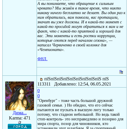
А вы понимаете, что обращение к сильным
чревато? Мы живём в такое время, что никто
никому ничего бесплатно не делает. Вы один раз к
ним обратились, вам помогли, вас протащили,
значит вы уже должны. И в какой-то момент с
какой-то просьбой могут обратиться к вам и не
факт, что с какой-то приятной и хорошей для
вас. Эти моменты и есть ростки коррупции,
которые сеются перед началом сезона», —
написал Червиченко в своей колонке для
«Чемпионата».
ФНЛ.
пїЅпїЅпїЅпїЅпїЅпїЅпїЅпїЅпїЅ пїЅ
113311 Добавлено: 12:54, 06.05.2021
0
0
"Оренбург" - тоже часть большой дружной
газовой семьи. ) Но обидно, что его сейчас
пытаются не пускать в высшую лигу только
Дима...
потому, что стадион небольшой. Но ведь такой
Karma: 471
стоп-контроль- это несправедливо и позорно для
мира спорта, позор для чиновников, кто
установили этот шлагбаум. Я за спортивный