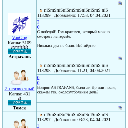
пїЅпїЅпїЅпїЅпїЅпїЅпїЅпїЅпїЅ пїЅ
113299 Добавлено: 17:58, 04.04.2021
2
0
С победой! Гол-красавец, который можно
смотреть на repeatе.
VanGog
Karma: 5109
Никаких дел не было. Всё мёртво
Астрахань
пїЅпїЅпїЅпїЅпїЅпїЅпїЅпїЅпїЅ пїЅ
113298 Добавлено: 11:21, 04.04.2021
0
0
Вопрос ASTRAFANS, были ли До или после,
2_неизвестный
скажем так, околохутбольные дела?
Karma: 431
Томск
пїЅпїЅпїЅпїЅпїЅпїЅпїЅпїЅпїЅ пїЅ
113297 Добавлено: 03:23, 04.04.2021
3