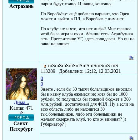
парни будут точно. И наши, конечно.
Астрахань
По Воробьёву: ещё добавлю вариант, что Орен
может и выйти в ПЛ, а Воробьев с ним-нет.
По клубу: ну и что, что нет инфы? Мне главное
чтоб была игра и очки. Афиши есть. Атрибутика
есть. Пресс-атташе УГ, здесь солидарен. Но он на
очки не влияет.
пїЅпїЅпїЅпїЅпїЅпїЅпїЅпїЅпїЅ пїЅ
113289 Добавлено: 12:12, 12.03.2021
0
0
Знаете , если бы 30 тысяч болельщиков вносили
бы в казну клуба ежемесячно хотя бы по 1000
рублей, то получился бы годовой бюджет в 360
Дима...
млн.рублей, достаточный для ФНЛ. Ну а если на
Karma: 471
всю область либо не находится 30
тыс.болельщиков, либо эти болельщики не
желают содержать клуб, то кто ж виноват? ))
Санкт-
Губернатор? )
Петербург