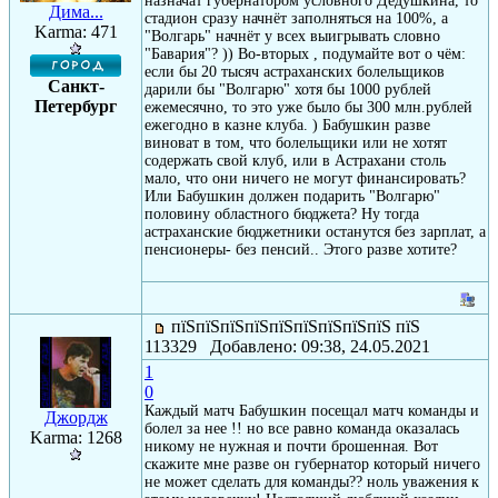
назначат губернатором условного Дедушкина, то
Дима...
стадион сразу начнёт заполняться на 100%, а
Karma: 471
"Волгарь" начнёт у всех выигрывать словно
"Бавария"? )) Во-вторых , подумайте вот о чём:
если бы 20 тысяч астраханских болельщиков
Санкт-
дарили бы "Волгарю" хотя бы 1000 рублей
Петербург
ежемесячно, то это уже было бы 300 млн.рублей
ежегодно в казне клуба. ) Бабушкин разве
виноват в том, что болельщики или не хотят
содержать свой клуб, или в Астрахани столь
мало, что они ничего не могут финансировать?
Или Бабушкин должен подарить "Волгарю"
половину областного бюджета? Ну тогда
астраханские бюджетники останутся без зарплат, а
пенсионеры- без пенсий.. Этого разве хотите?
пїЅпїЅпїЅпїЅпїЅпїЅпїЅпїЅпїЅ пїЅ
113329 Добавлено: 09:38, 24.05.2021
1
0
Каждый матч Бабушкин посещал матч команды и
Джордж
болел за нее !! но все равно команда оказалась
Karma: 1268
никому не нужная и почти брошенная. Вот
скажите мне разве он губернатор который ничего
не может сделать для команды?? ноль уважения к