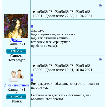
пїЅпїЅпїЅпїЅпїЅпїЅпїЅпїЅпїЅ пїЅ
113301 Добавлено: 22:38, 11.04.2021
1
0
Джордж,
будь спортивней, ты ж не утка:
будь как славный чемпион!
Дима...
вот зачем тебе маршрутка?
Karma: 471
пробеги-ка марафон!
Санкт-
Петербург
пїЅпїЅпїЅпїЅпїЅпїЅпїЅпїЅпїЅ пїЅ
113300 Добавлено: 10:31, 10.04.2021
0
0
Волгарь умеет побеждать, когда этого никто от
2_неизвестный
него не ждет.
Karma: 431
Сергеева если сдержать - Локтионов, или
Болонин, свои забьют.
Томск