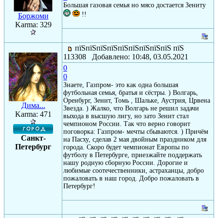
Большая газовая семья но мясо достается Зениту
!!
Боржоми
Karma: 329
пїЅпїЅпїЅпїЅпїЅпїЅпїЅпїЅпїЅ пїЅ
113308 Добавлено: 10:48, 03.05.2021
0
0
Знаете, Газпром- это как одна большая
футбольная семья, братья и сёстры. ) Волгарь,
Оренбург, Зенит, Томь , Шальке, Аустрия, Црвена
Дима...
Звезда. ) Жалко, что Волгарь не решил задачи
Karma: 471
выхода в высшую лигу, но зато Зенит стал
чемпионом России. Так что верно говорит
поговорка: Газпром- мечты сбываются. ) Причём
Санкт-
на Пасху, сделав 2 мая двойным праздником для
Петербург
города. Скоро будет чемпионат Европы по
футболу в Петербурге, приезжайте поддержать
нашу родную сборную России. Дорогие и
любимые соотечественники, астраханцы, добро
пожаловать в наш город. Добро пожаловать в
Петербург!