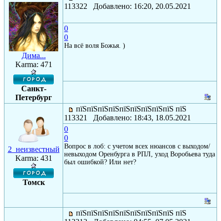
113322 Добавлено: 16:20, 20.05.2021
0
0
На всё воля Божья. )
Дима...
Karma: 471
Санкт-
Петербург
пїЅпїЅпїЅпїЅпїЅпїЅпїЅпїЅпїЅ пїЅ
113321 Добавлено: 18:43, 18.05.2021
0
0
Вопрос в лоб: с учетом всех нюансов с выходом/
2_неизвестный
невыходом Оренбурга в РПЛ, уход Воробьева туда
Karma: 431
был ошибкой? Или нет?
Томск
пїЅпїЅпїЅпїЅпїЅпїЅпїЅпїЅпїЅ пїЅ