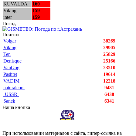
KUVALDA
160
Viking
159
inter
159
Погода
Поинты
Volgar
38269
Viking
29905
Ten
25829
Denisque
25166
VanGog
23510
Pashtet
19614
VADIM
12218
naturalcool
9481
-USSR-
6438
Sanek
6341
Наша кнопка
При использовании материалов с сайта, гипер-ссылка на