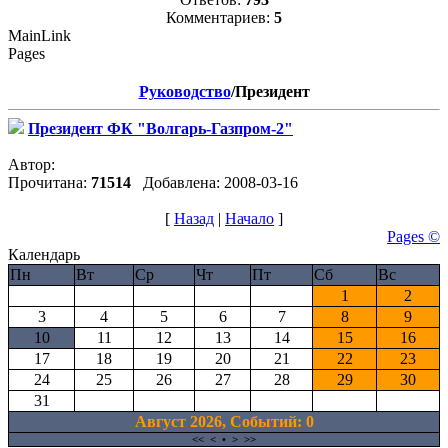
Комментариев:
5
MainLink
Pages
Руководство
/Президент
Президент ФК "Волгарь-Газпром-2"
Автор:
Прочитана:
71514
Добавлена: 2008-03-16
[
Назад
|
Начало
]
Pages ©
Календарь
Пн
Вт
Ср
Чт
Пт
Сб
Вс
1
2
3
4
5
6
7
8
9
10
11
12
13
14
15
16
17
18
19
20
21
22
23
24
25
26
27
28
29
30
31
Август 2026, Cобытий: 0
<<
<
•
>
>>