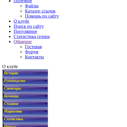
Полезное
Файлы
Каталог ссылок
Помощь по сайту
О клубе
Поиск по сайту
Популярное
Статистика сезона
Общение
Гостевая
Форум
Контакты
О клубе
История
Руководство
Спонсоры
Команда
Стадион
Маркетинг
Статистика
Пресса