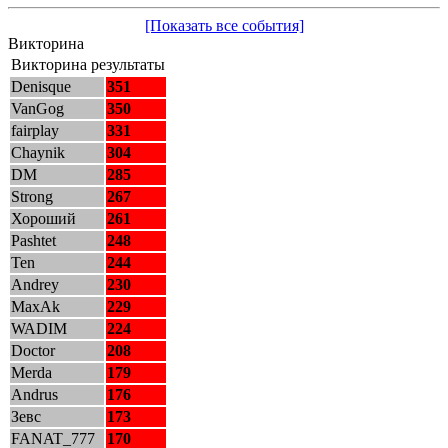
[Показать все события]
Викторина
Викторина результаты
Denisque
351
VanGog
350
fairplay
331
Chaynik
304
DM
285
Strong
267
Хороший
261
Pashtet
248
Ten
244
Andrey
230
MaxAk
229
WADIM
224
Doctor
208
Merda
179
Andrus
176
Зевс
173
FANAT_777
170