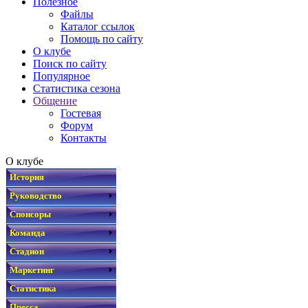
Полезное
Файлы
Каталог ссылок
Помощь по сайту
О клубе
Поиск по сайту
Популярное
Статистика сезона
Общение
Гостевая
Форум
Контакты
О клубе
История
Руководство
Спонсоры
Команда
Стадион
Маркетинг
Статистика
Пресса