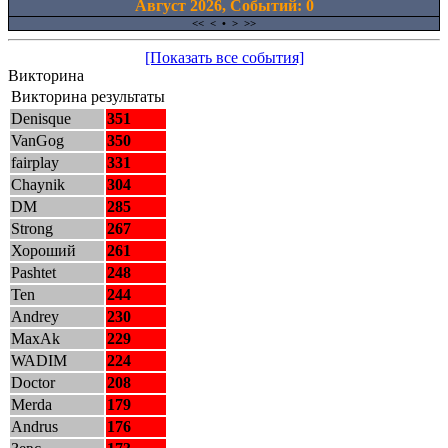
Август 2026, Cобытий: 0
<<
<
•
>
>>
[Показать все события]
Викторина
Викторина результаты
Denisque
351
VanGog
350
fairplay
331
Chaynik
304
DM
285
Strong
267
Хороший
261
Pashtet
248
Ten
244
Andrey
230
MaxAk
229
WADIM
224
Doctor
208
Merda
179
Andrus
176