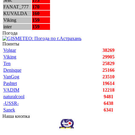
Зевс
173
FANAT_777
170
KUVALDA
160
Viking
159
inter
159
Погода
Поинты
Volgar
38269
Viking
29905
Ten
25829
Denisque
25166
VanGog
23510
Pashtet
19614
VADIM
12218
naturalcool
9481
-USSR-
6438
Sanek
6341
Наша кнопка