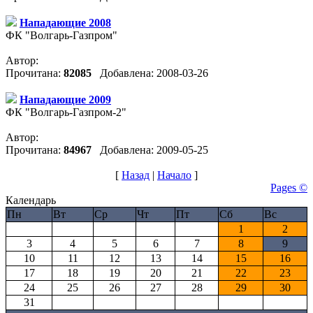
Нападающие 2008
ФК "Волгарь-Газпром"
Автор:
Прочитана:
82085
Добавлена: 2008-03-26
Нападающие 2009
ФК "Волгарь-Газпром-2"
Автор:
Прочитана:
84967
Добавлена: 2009-05-25
[
Назад
|
Начало
]
Pages ©
Календарь
Пн
Вт
Ср
Чт
Пт
Сб
Вс
1
2
3
4
5
6
7
8
9
10
11
12
13
14
15
16
17
18
19
20
21
22
23
24
25
26
27
28
29
30
31