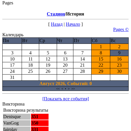
Pages
Стадион
/История
[
Назад
|
Начало
]
Pages ©
Календарь
Пн
Вт
Ср
Чт
Пт
Сб
Вс
1
2
3
4
5
6
7
8
9
10
11
12
13
14
15
16
17
18
19
20
21
22
23
24
25
26
27
28
29
30
31
Август 2026, Cобытий: 0
<<
<
•
>
>>
[Показать все события]
Викторина
Викторина результаты
Denisque
351
VanGog
350
fairplay
331