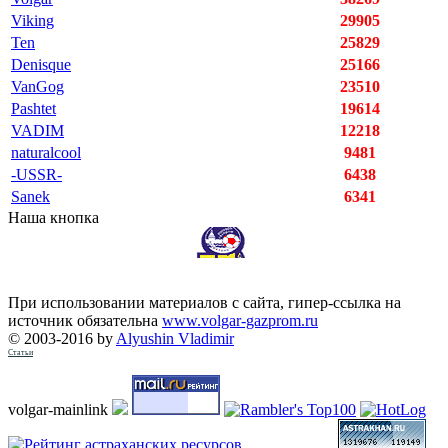
Viking
29905
Ten
25829
Denisque
25166
VanGog
23510
Pashtet
19614
VADIM
12218
naturalcool
9481
-USSR-
6438
Sanek
6341
Наша кнопка
При использовании материалов с сайта, гипер-ссылка на
источник обязательна
www.volgar-gazprom.ru
© 2003-2016 by
Alyushin Vladimir
Статьи
volgar-mainlink