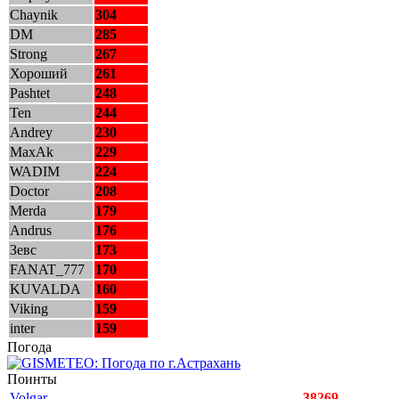
Chaynik
304
DM
285
Strong
267
Хороший
261
Pashtet
248
Ten
244
Andrey
230
MaxAk
229
WADIM
224
Doctor
208
Merda
179
Andrus
176
Зевс
173
FANAT_777
170
KUVALDA
160
Viking
159
inter
159
Погода
Поинты
Volgar
38269