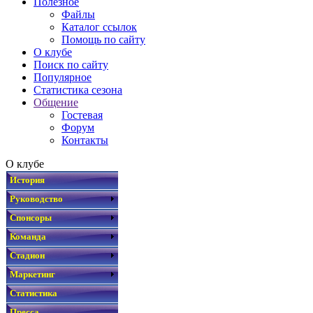
Полезное
Файлы
Каталог ссылок
Помощь по сайту
О клубе
Поиск по сайту
Популярное
Статистика сезона
Общение
Гостевая
Форум
Контакты
О клубе
История
Руководство
Спонсоры
Команда
Стадион
Маркетинг
Статистика
Пресса