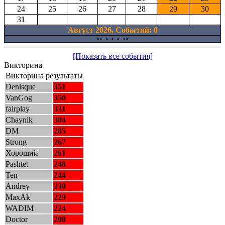
24
25
26
27
28
29
30
31
Август 2026, Cобытий: 0
<<
<
•
>
>>
[Показать все события]
Викторина
Викторина результаты
Denisque
351
VanGog
350
fairplay
331
Chaynik
304
DM
285
Strong
267
Хороший
261
Pashtet
248
Ten
244
Andrey
230
MaxAk
229
WADIM
224
Doctor
208