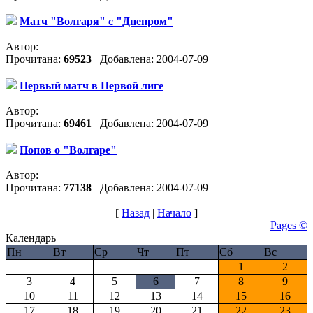
Матч "Волгаря" с "Днепром"
Автор:
Прочитана:
69523
Добавлена: 2004-07-09
Первый матч в Первой лиге
Автор:
Прочитана:
69461
Добавлена: 2004-07-09
Попов о "Волгаре"
Автор:
Прочитана:
77138
Добавлена: 2004-07-09
[
Назад
|
Начало
]
Pages ©
Календарь
Пн
Вт
Ср
Чт
Пт
Сб
Вс
1
2
3
4
5
6
7
8
9
10
11
12
13
14
15
16
17
18
19
20
21
22
23