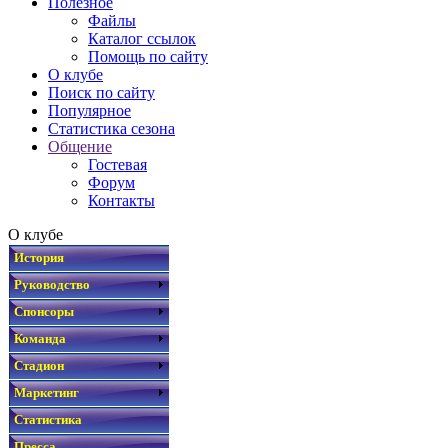
Полезное
Файлы
Каталог ссылок
Помощь по сайту
О клубе
Поиск по сайту
Популярное
Статистика сезона
Общение
Гостевая
Форум
Контакты
О клубе
История
Руководство
Спонсоры
Команда
Стадион
Маркетинг
Статистика
Пресса