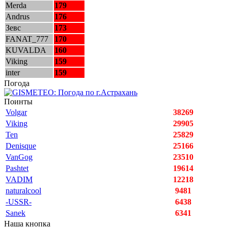
Merda
179
Andrus
176
Зевс
173
FANAT_777
170
KUVALDA
160
Viking
159
inter
159
Погода
Поинты
Volgar
38269
Viking
29905
Ten
25829
Denisque
25166
VanGog
23510
Pashtet
19614
VADIM
12218
naturalcool
9481
-USSR-
6438
Sanek
6341
Наша кнопка