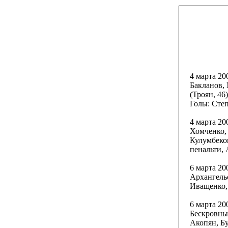
4 марта 20
Бакланов,
(Троян, 46
Голы: Степи
4 марта 20
Хомченко,
Кулумбеков
пенальти, А
6 марта 20
Архангель
Иващенко, 
6 марта 20
Бескровны
Акопян, Бу