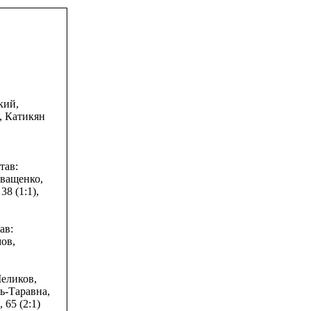
кий,
, Катикян
тав:
Иващенко,
38 (1:1),
ав:
ов,
Меликов,
ь-Таравна,
65 (2:1)