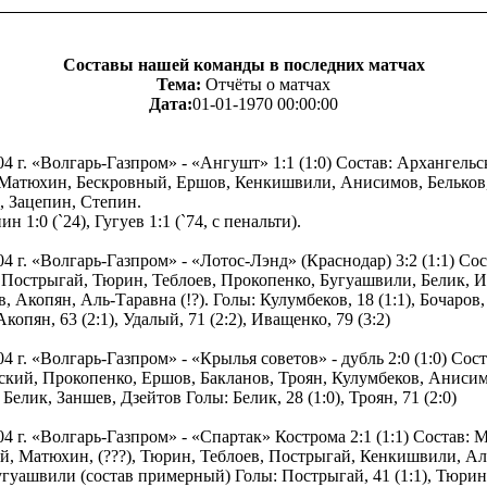
Составы нашей команды в последних матчах
Тема:
Отчёты о матчах
Дата:
01-01-1970 00:00:00
04 г. «Волгарь-Газпром» - «Ангушт» 1:1 (1:0) Состав: Архангельс
 Матюхин, Бескровный, Ершов, Кенкишвили, Анисимов, Бельков
), Зацепин, Степин.
н 1:0 (`24), Гугуев 1:1 (`74, с пенальти).
04 г. «Волгарь-Газпром» - «Лотос-Лэнд» (Краснодар) 3:2 (1:1) Сос
 Пострыгай, Тюрин, Теблоев, Прокопенко, Бугуашвили, Белик, 
, Акопян, Аль-Таравна (!?). Голы: Кулумбеков, 18 (1:1), Бочаров, 
копян, 63 (2:1), Удалый, 71 (2:2), Иващенко, 79 (3:2)
04 г. «Волгарь-Газпром» - «Крылья советов» - дубль 2:0 (1:0) Сост
ский, Прокопенко, Ершов, Бакланов, Троян, Кулумбеков, Анисим
Белик, Заншев, Дзейтов Голы: Белик, 28 (1:0), Троян, 71 (2:0)
04 г. «Волгарь-Газпром» - «Спартак» Кострома 2:1 (1:1) Состав: 
й, Матюхин, (???), Тюрин, Теблоев, Пострыгай, Кенкишвили, Ал
гуашвили (состав примерный) Голы: Пострыгай, 41 (1:1), Тюрин, 