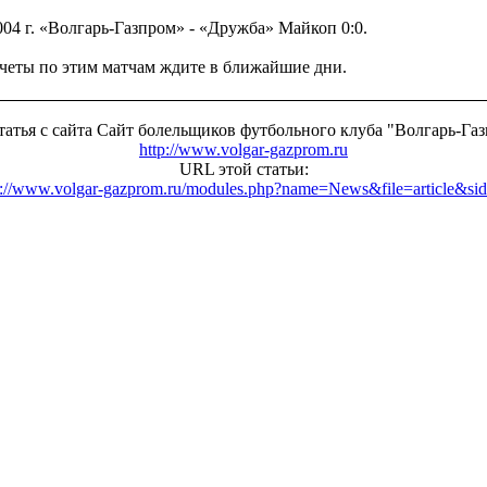
004 г. «Волгарь-Газпром» - «Дружба» Майкоп 0:0.
четы по этим матчам ждите в ближайшие дни.
татья с сайта Сайт болельщиков футбольного клуба "Волгарь-Га
http://www.volgar-gazprom.ru
URL этой статьи:
p://www.volgar-gazprom.ru/modules.php?name=News&file=article&si