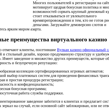
Многих пользователей к регистрации на сай
мотивирует щедрая бонусная политика и мн
возможностей сорвать крупный денежный к
стоит отказываться от увлекательного
времяпрепровождения и тем, кто не готов ри
деньгами. Загружайте демоверсию слотов и
есь ярким миром азарта.
ные преимущества виртуального казино
то отмечают клиенты, посетившие
Вулкан казино официальный с
й и стильный дизайн, хорошо продуманную структуру и удобну
. Имеет заведение и множество других преимуществ, которые о
ярность и безупречную репутацию:
ообразная коллекция сертифицированных игровых автоматов;
шой выбор платежных систем для проведения финансовых транз
рая и простая процедура регистрации;
пасность и конфиденциальность;
ресная бонусная программа;
лосуточная работа службы поддержки.
ентированное заведение заботится о клиентах и предлагает сис
 зеркал на случай, если основной сайт заблокирован, или не отв