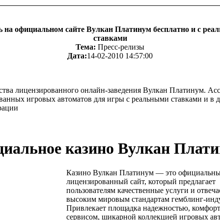
ь на официальном сайте Вулкан Платинум бесплатно и с реа
ставками
Тема:
Пресс-релизы
Дата:
14-02-2010 14:57:00
тва лицензированного онлайн-заведения Вулкан Платинум. Ас
ванных игровых автоматов для игры с реальными ставками и в 
рации
иальное казино Вулкан Плат
Казино Вулкан Платинум — это официальн
лицензированный сайт, который предлагает
пользователям качественные услуги и отвеча
высоким мировым стандартам гемблинг-инд
Привлекает площадка надежностью, комфор
сервисом, шикарной коллекцией игровых ав