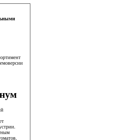
льными
сортимент
демоверсии
инум
ый
ет
устрии.
тным
томатов.