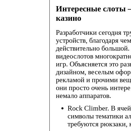
Интересные слоты 
казино
Разработчики сегодня тр
устройств, благодаря че
действительно большой.
видеослотов многократн
игр. Объясняется это р
дизайном, веселым офор
рекламой и прочими вещ
они просто очень интере
немало аппаратов.
Rock Climber. В яче
символы тематики а
требуются рюкзаки, 