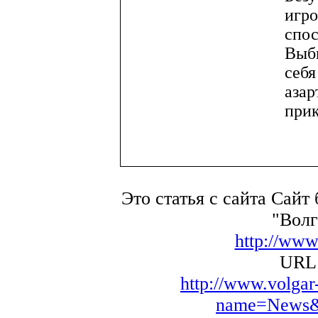
игро
спос
Выби
себя
азар
при
Это статья с сайта Сайт
"Волг
http://www
URL 
http://www.volga
name=News&f