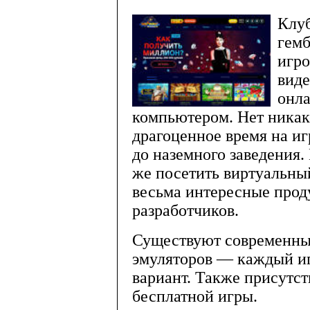
Клу
гемб
игро
виде
онла
компьютером. Нет никак
драгоценное время на иг
до наземного заведения.
же посетить виртуальный
весьма интересные прод
разработчиков.
Существуют современные
эмуляторов — каждый иг
вариант. Также присутст
бесплатной игры.