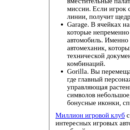
вместительные палат
миссии. Если игрок с
линии, получит щедр
Garage. В ячейках на
которые непременно
автомобиль. Именно 
автомеханик, которы
технической докуме
комбинаций.
Gorilla. Вы перемещ
где главный персона
управляющая растен
символов небольшое
бонусные иконки, сп
Миллион игровой клуб
с
интересных игровых авт