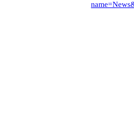
name=News&f