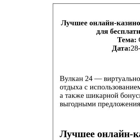
Лучшее онлайн-казино
для бесплат
Тема:
Дата:
28
Вулкан 24 — виртуально
отдыха с использование
а также шикарной бонус
выгодными предложени
Лучшее онлайн-к