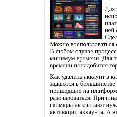
Для 
испо
плат
ней 
Сдел
Можно воспользоваться 
В любом случае процесс 
минимум времени. Для то
времени понадобится го
Как удалить аккаунт в к
задаются в большинстве 
пришедшие на платформу
разочароваться. Причина
геймеры не считают нуж
активации аккаунта. А э