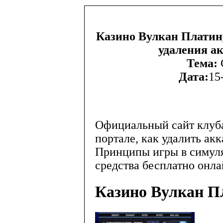
Казино Вулкан Платин
удаления а
Тема:
Дата:
15
Официальный сайт клуба 
портале, как удалить акк
Принципы игры в симул
средства бесплатно онл
Казино Вулкан П