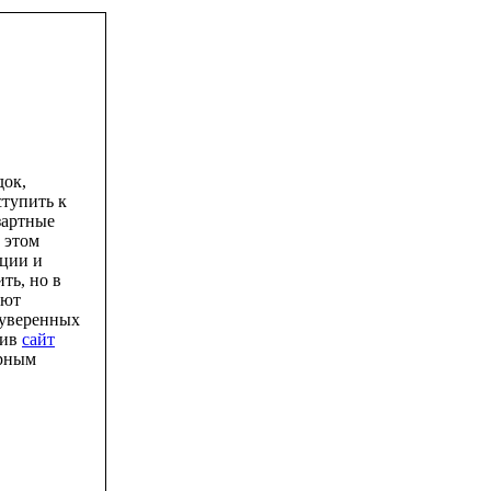
док,
ступить к
зартные
 этом
оции и
ть, но в
ают
 уверенных
тив
сайт
арным