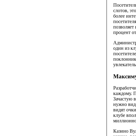
Посетител
слотов, эт
более инте
посетителя
позволяет 
процент от
Администр
один из кл
посетител
поклоннико
увлекател
Максиму
Разработчи
каждому. П
Зачастую в
нужно вид
видят очки
клубе впол
миллионно
Казино Вул