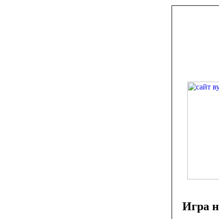
Игра н