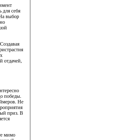
тимент
 для себя
 На выбор
ино
ьшой
 Создавая
ристрастия
их
й отдачей,
интересно
до победы.
еймеров. Не
ероприятия
ный приз. В
яется
те мимо