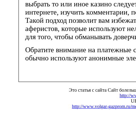
выбрать то или иное казино следуе
интернете, изучить комментарии, п
Такой подход позволит вам избежа
аферистов, которые используют н
для того, чтобы обманывать доверч
Обратите внимание на платежные 
обычно используют анонимные эле
Это статья с сайта Сайт болел
http://
UR
http://www.volgar-gazprom.ru/