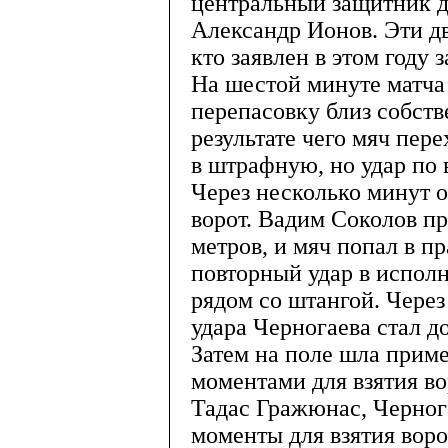
центральный защитник д
Александр Ионов. Эти д
кто заявлен в этом году 
На шестой минуте матча
перепасовку близ собст
результате чего мяч пер
в штрафную, но удар по 
Через несколько минут 
ворот. Вадим Соколов п
метров, и мяч попал в п
повторный удар в испол
рядом со штангой. Через
удара Черногаева стал д
Затем на поле шла прим
моментами для взятия во
Тадас Гражюнас, Чернога
моменты для взятия вор