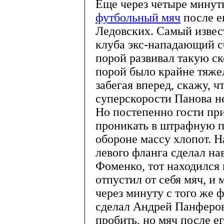
Еще через четыре минут
футбольный мяч
после е
Ледовских. Самый извес
клуба экс-нападающий с
порой развивал такую с
порой было крайне тяжел
забегая вперед, скажу, ч
суперскорости Панова не
Но постепенно гости при
проникать в штрафную п
обороне массу хлопот. Н
левого фланга сделал н
Фоменко, тот находился 
отпустил от себя мяч, и
через минуту с того же 
сделал Андрей Панферов,
пробить, но мяч после е