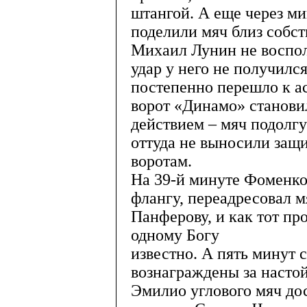
штангой. А еще через м
поделили мяч близ собст
Михаил Лунин не воспол
удар у него не получилс
постепенно перешло к а
ворот «Динамо» станови
действием – мяч подолгу
оттуда не выносили защи
воротам.
На 39-й минуте Фоменко
флангу, переадресовал 
Панферову, и как тот пр
одному Богу
известно. А пять минут 
вознаграждены за насто
Эмилио углового мяч до