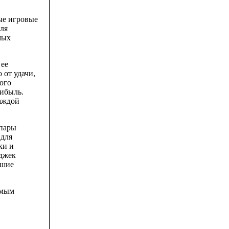
ые игровые
ля
мых
 ее
 от удачи,
ого
рибыль.
каждой
 пары
 для
ки и
-джек
ошие
амым