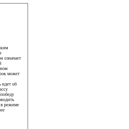
аким
и
он означает
й
тном
рок может
т
ь идет об
ассу
 победу
оводить
в режиме
лее