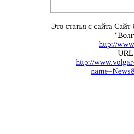
Это статья с сайта Сайт
"Волг
http://www
URL 
http://www.volga
name=News&f