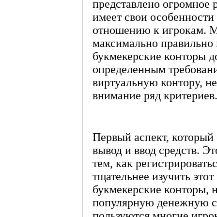
представлено огромное р
имеет свои особенности
отношению к игрокам. М
максимально правильно в
букмекерские конторы д
определенным требовани
виртуальную контору, н
внимание ряд критериев
Первый аспект, который 
вывод и ввод средств. Э
тем, как регистрироватьс
тщательнее изучить этот
букмекерские конторы, 
популярную денежную си
пользуются многие игро