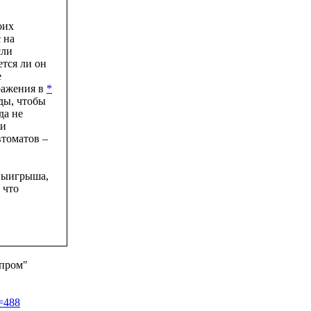
оих
 на
сли
ется ли он
е
ражения в
*
ды, чтобы
да не
ти
втоматов –
 выигрыша,
 что
зпром"
d=488