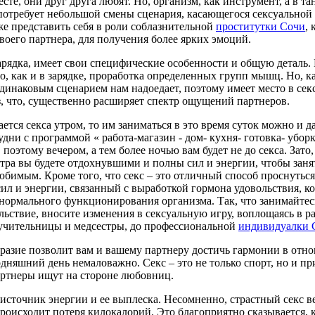
сте, они друг друга любят. Но, организм, как инструмент, а в та
потребует небольшой смены сценария, касающегося сексуальной
е представить себя в роли соблазнительной
проститутки Сочи
, 
воего партнера, для получения более ярких эмоций.
арядка, имеет свои специфические особенности и общую деталь. 
о, как и в зарядке, проработка определенных групп мышц. Но, к
одинаковым сценарием нам надоедает, поэтому имеет место в сек
, что, существенно расширяет спектр ощущений партнеров.
ается секса утром, то им заниматься в это время суток можно и 
дни с программой « работа-магазин - дом- кухня- готовка- уборк
 поэтому вечером, а тем более ночью вам будет не до секса. Зато
утра вы будете отдохнувшими и полны сил и энергии, чтобы заня
юбимым. Кроме того, что секс – это отличный способ проснуться
ил и энергии, связанный с выработкой гормона удовольствия, к
нормального функционирования организма. Так, что занимайтес
льствие, вносите изменения в сексуальную игру, воплощаясь в 
 учительницы и медсестры, до профессиональной
индивидуалки 
разие позволит вам и вашему партнеру достичь гармонии в отн
одняшний день немаловажно. Секс – это не только спорт, но и пр
артнеры ищут на стороне любовниц.
 источник энергии и ее выплеска. Несомненно, страстный секс в
происходит потеря килокалорий. Это благоприятно сказывается, 