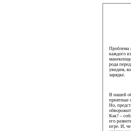
Проблема л
каждого из
манекенщиц
рода перед
увидим, ко
зарядке.
В нашей об
приятные 
Но, предс
обворожите
Как? – соб
его развит
игре. И, ч