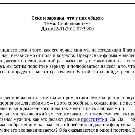
Секс и зарядка, что у них общего
Тема:
Свободная тема
Дата:
22-01-2012 07:33:00
ишнего веса и того, как его лучше скинуть на сегодняшний ден
 нас, независимо от пола и возраста. Прекрасные формы моделей
, актрис и певиц лишний раз вызывает у нас акт зависти. После
ач, мы хотим подойти к зеркалу и полюбоваться на себя, а то, чт
го-то порадует, а кого-то разочарует. В этой статье пойдет речь о 
ыденной жизни так не хватает романтики: букеты цветов, поку
сюрпризы для любимых – на это способны, к сожалению, не все
тавительницам женского пола так хочется быть любимыми и
льными, что женский ум тут, же начинает по-своему решать пр
лазняя мужчин, как это делают умелые
проститутки
. Да! Да!— м
ым воображением, как маленький ребенок поддается флирту, как
ем же это все заканчивается? Оба оказываются в одной постели. 