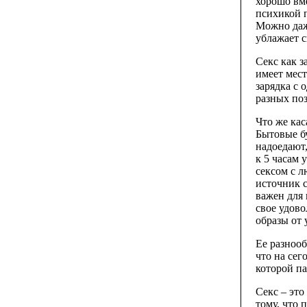
хорошо вме
психикой 
Можно даж
ублажает с
Секс как з
имеет мест
зарядка с 
разных поз
Что же кас
Бытовые бу
надоедают,
к 5 часам 
сексом с л
источник с
важен для 
свое удово
образы от
Ее разнооб
что на сег
которой п
Секс – это
тому, что 