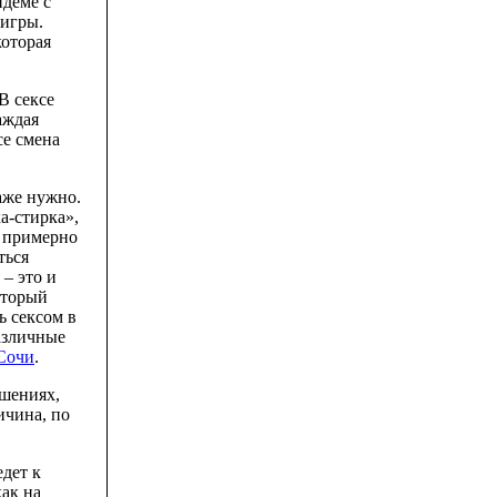
ндеме с
 игры.
которая
В сексе
аждая
се смена
даже нужно.
а-стирка»,
, примерно
ться
 – это и
оторый
ь сексом в
различные
Сочи
.
ошениях,
ичина, по
едет к
как на