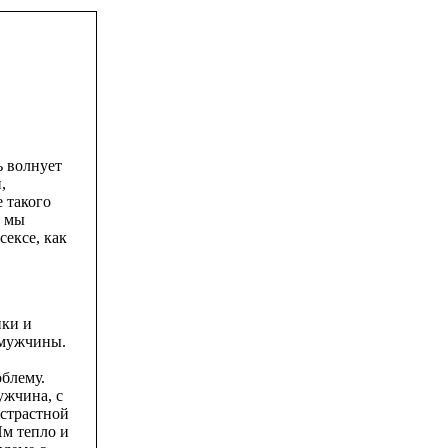
ь волнует
,
 такого
о мы
сексе, как
пки и
 мужчины.
облему.
ужчина, с
 страстной
Им тепло и