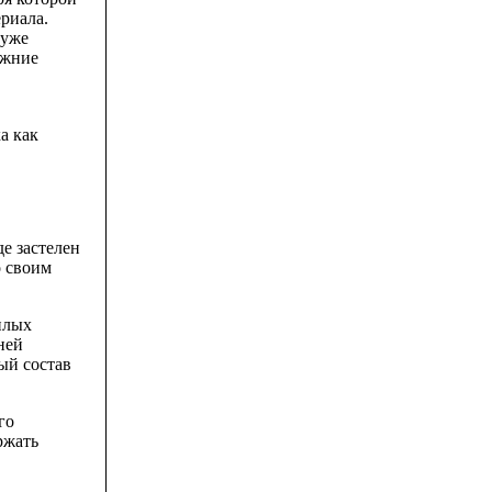
риала.
 уже
ежние
а как
е застелен
о своим
илых
ней
ый состав
го
ржать