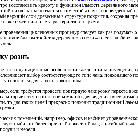
тро восстановить красоту и функциональность деревянного мате
етной циклевки заключается в том, чтобы снять поврежденный и
ый верхний слой древесины в структуре покрытия, сохраняя пр
е и эксплуатационные характеристики паркета.
е проведения циклевочных процедур следует как раз подумать о
м этапе благоустройства деревянного пола – то есть выборе лак
слоя.
ку рознь
ие и эксплуатационные особенности каждого типа помещения, гд
условливают выбор соответствующего типа лака, подходящего п
ым свойствам для защиты такого пола.
мер, если требуется провести повторную лакировку паркета в ж
х, которые служат основной комнатой для ведения своей домаш
ти, то для таких целей прекрасно подходит традиционный лаков
грузки.
рческих помещений, например, офисов и кабинет управленческо
следует выбирать более прочный и жесткий лак, способный выде
т обуви и мебели.