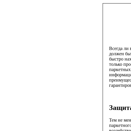
Всегда ли
должен быт
быстро нах
только про
паркетных
информаци
преимущес
гарантиров
Защита
Тем не мен
паркетного
воздейств