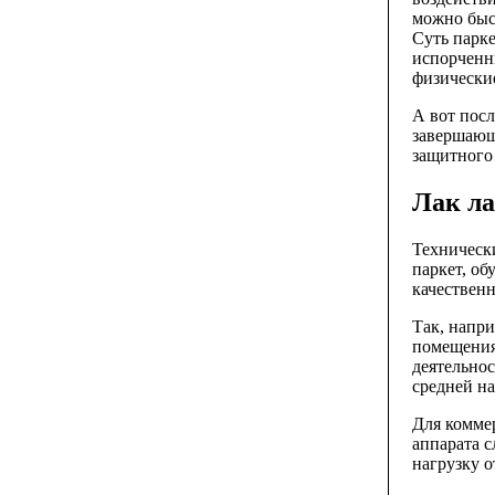
можно быс
Суть парк
испорченн
физически
А вот посл
завершающе
защитного 
Лак ла
Техническ
паркет, об
качественн
Так, напри
помещения
деятельнос
средней на
Для комме
аппарата 
нагрузку о