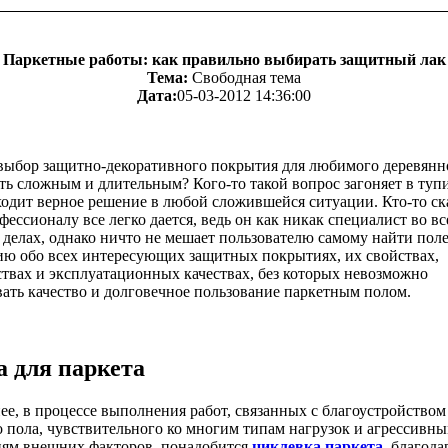
Паркетные работы: как правильно выбирать защитный лак
Тема:
Свободная тема
Дата:
05-03-2012 14:36:00
 выбор защитно-декоративного покрытия для любимого деревянн
ь сложным и длительным? Кого-то такой вопрос загоняет в тупик
одит верное решение в любой сложившейся ситуации. Кто-то ск
фессионалу все легко дается, ведь он как никак специалист во вс
 делах, однако ничто не мешает пользователю самому найти пол
ю обо всех интересующих защитных покрытиях, их свойствах,
твах и эксплуатационных качествах, без которых невозможно
ать качество и долговечное пользование паркетным полом.
 для паркета
ее, в процессе выполнения работ, связанных с благоустройством
 пола, чувствительного ко многим типам нагрузок и агрессивн
иям внешних факторов, понадобится
циклевка паркета
, благода