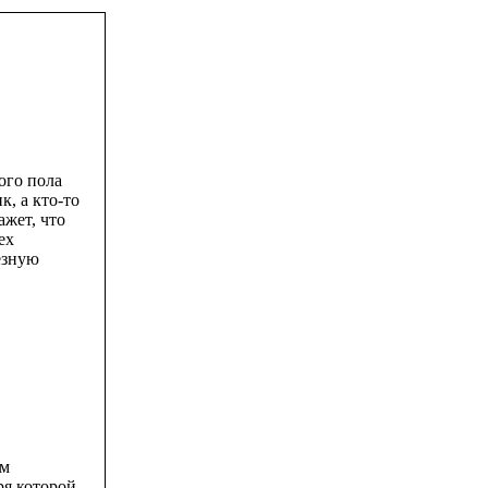
ого пола
, а кто-то
ажет, что
ех
езную
ым
ря которой