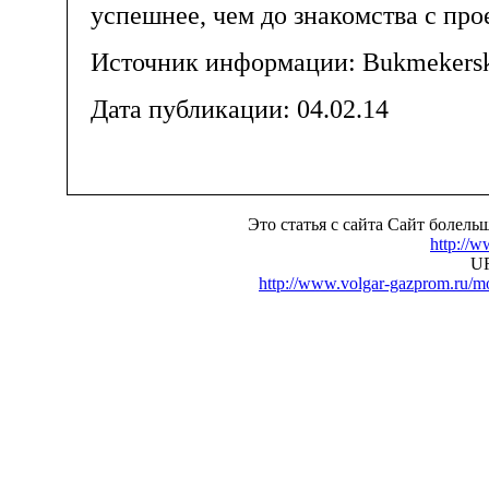
успешнее, чем до знакомства с про
Источник информации: Bukmekerski
Дата публикации: 04.02.14
Это статья с сайта Сайт болел
http://
UR
http://www.volgar-gazprom.ru/