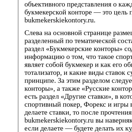
объективного представления о каж
букмекерской конторе — это цель 
bukmekerskiekontory.ru.
Слева на основной странице размещ
разделенный по тематической сост
раздел «Букмекерские конторы» с
информацию о том, что такое спорт
являет собой букмекер и как его об
тотализатор, и какие виды ставок 
принципе. За этим разделом следу
конторы», а также «Русские контор
есть раздел «Другие ставки», в ко
спортивный покер, Форекс и игры в
делаете ставки, то после прочтения
bukmekerskiekontory.ru вы наверняк
если делаете — будете делать их ку