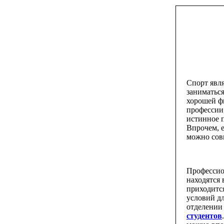
Спорт явл
заниматься
хорошей фи
профессии,
истинное 
Впрочем, е
можно сов
Профессио
находятся 
приходится
условий д
отделении 
студентов