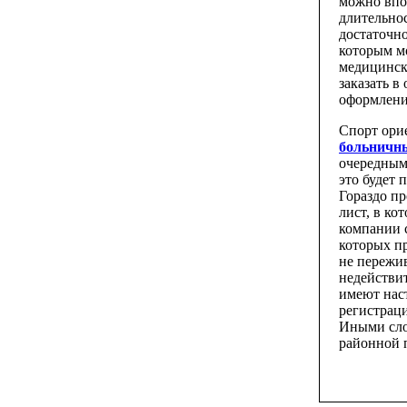
можно впо
длительнос
достаточно
которым м
медицинско
заказать 
оформлени
Спорт ори
больничн
очередным
это будет 
Гораздо п
лист, в ко
компании 
которых п
не пережив
недействи
имеют нас
регистраци
Иными сло
районной 