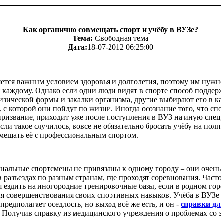
Как органично совмещать спорт и учёбу в ВУЗе?
Тема:
Свободная тема
Дата:
18-07-2012 06:25:00
яется важным условием здоровья и долголетия, поэтому им нужн
 каждому. Однако если одни люди видят в спорте способ подде
зической формы и закалки организма, другие выбирают его в к
 с которой они пойдут по жизни. Иногда осознание того, что спо
призвание, приходит уже после поступления в ВУЗ на иную спец
сли такое случилось, вовсе не обязательно бросать учёбу на полп
мещать её с профессиональным спортом.
нальные спортсмены не привязаны к одному городу – они очень
в разъездах по разным странам, где проходят соревнования. Част
 ездить на иногородние тренировочные базы, если в родном гор
ля совершенствования своих спортивных навыков. Учёба в ВУЗе
предполагает оседлость, но выход всё же есть, и он -
справки дл
. Получив справку из медицинского учреждения о проблемах со 