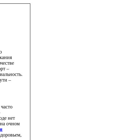
о
ржания
ачестве
рт –
иальность.
ути –
 часто
о
оде нет
 на очном
я
здоровьем,