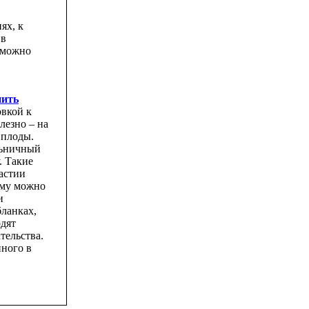
ях, к
 в
о можно
пить
овкой к
лезно – на
 плоды.
льничный
. Такие
астии
ому можно
и
ланках,
дят
тельства.
ного в