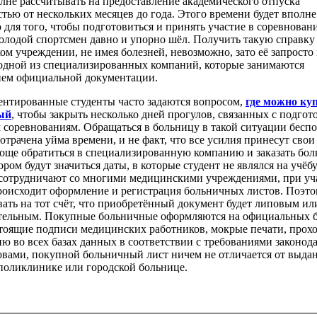
лне рассчитывать на предоставление академического отпуска
тью от нескольких месяцев до года. Этого времени будет вполне
 для того, чтобы подготовиться и принять участие в соревновани
олодой спортсмен давно и упорно шёл. Получить такую справку
м учреждении, не имея болезней, невозможно, зато её запрост
в одной из специализированных компаний, которые занимаются
ем официальной документации.
ентированные студенты часто задаются вопросом,
где можно ку
ый
, чтобы закрыть несколько дней прогулов, связанных с подгот
 соревнованиям. Обращаться в больницу в такой ситуации беспо
потрачена уйма времени, и не факт, что все усилия принесут свои
роще обратиться в специализированную компанию и заказать бо
тором будут значиться даты, в которые студент не являлся на учёбу
сотрудничают со многими медицинскими учреждениями, при уч
роисходит оформление и регистрация больничных листов. Поэт
ать на тот счёт, что приобретённый документ будет липовым ил
тельным. Покупные больничные оформляются на официальных б
тоящие подписи медицинских работников, мокрые печати, прохо
ю во всех базах данных в соответствии с требованиями законода
вами, покупной больничный лист ничем не отличается от выдан
поликлинике или городской больнице.