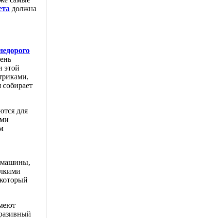
ета
должна
недорого
ень
и этой
триками,
я собирает
ются для
ыми
м
е машины,
елкими
 который
имеют
бразивный