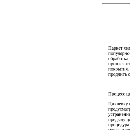
Паркет явл
популярнос
обработка
привлекат
покрытия.
продлить с
Процесс ц
Циклевку 
предусматр
устранение
предыдуще
процедура
масла, а т