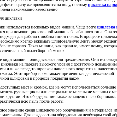
дефекты сразу же проявляются на полу, поэтому
циклевка парк
лнена максимально качественно.
ля циклевки
вки используется несколько видов машин. Чаще всего
циклевка 
тся при помощи циклевочной машины барабанного типа. Она оч
 подходят для работы с любым типом полов. В процессе циклевк
еобходимо крепко зажимать шлифовальную ленту между эксцен
ор не сорвало. Такая машина, как правило, имеет помпу, котора
в специальный пылесборный мешок.
 виды машин – однодисковые или трехдисковые. Они использу
циклевки на паркете высокого уровня с достаточно повышенн
ями или же перед тонировкой напольного покрытия и нанесение
о масла. Этот прибор также может применяться для межслоевой
чной шлифовки в процессе покрытия лаком.
доступных мест и кромок, где не могут использоваться больши
менить ручные цикли или специальные маленькие машины с м
ми кругами. Это оборудование также оснащено пылесборником,
рактически всю пыль после работы.
ное значение среди циклевочного оборудования и материалов 
е материалы. Для каждого типа оборудования необходим свой а