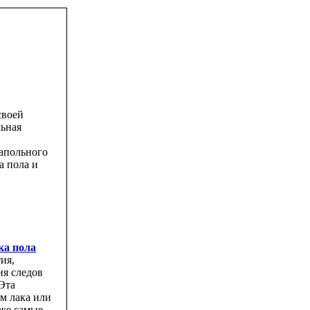
своей
льная
апольного
а пола и
ка пола
ия,
ия следов
Эта
м лака или
аже самые