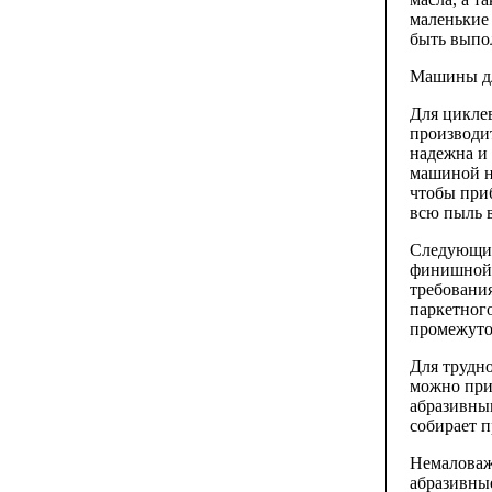
маленькие 
быть выпо
Машины д
Для цикле
производи
надежна и
машиной н
чтобы приб
всю пыль 
Следующие
финишной 
требовани
паркетног
промежуто
Для трудно
можно при
абразивны
собирает п
Немаловаж
абразивны