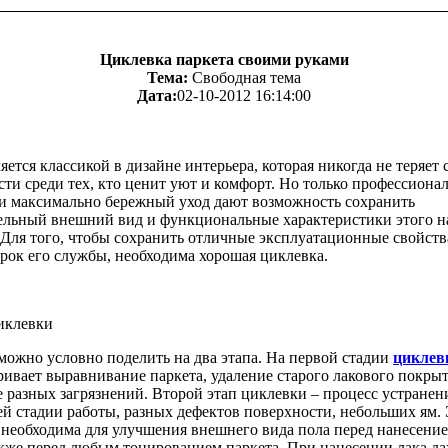
Циклевка паркета своими руками
Тема:
Свободная тема
Дата:
02-10-2012 16:14:00
яется классикой в дизайне интерьера, которая никогда не теряет 
ти среди тех, кто ценит уют и комфорт. Но только профессиона
 и максимально бережный уход дают возможность сохранить
ельный внешний вид и функциональные характеристики этого н
 Для того, чтобы сохранить отличные эксплуатационные свойств
рок его службы, необходима хорошая циклевка.
иклевки
можно условно поделить на два этапа. На первой стадии
циклев
ивает выравнивание паркета, удаление старого лакового покрыт
 разных загрязнений. Второй этап циклевки – процесс устранен
й стадии работы, разных дефектов поверхности, небольших ям. 
 необходима для улучшения внешнего вида пола перед нанесение
акже перед любым тонированием паркета. При нанесении лака д