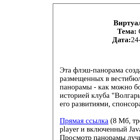
Виртуа
Тема:
Дата:
24
Эта флэш-панорама созд
размещенных в вестибюл
панорамы - как можно б
историей клуба "Волгар
его развитиями, спонсо
Прямая ссылка
(8 Мб, тр
player и включенный Java
Просмотр панорамы луч