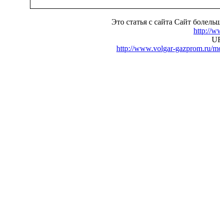
Это статья с сайта Сайт болел
http://
UR
http://www.volgar-gazprom.ru/