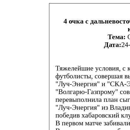
4 очка с дальневост
Тема:
О
Дата:
24
Тяжелейшие условия, с 
футболисты, совершая в
"Луч-Энергия" и "СКА-Э
"Волгарю-Газпрому" сов
перевыполнила план сыг
"Луч-Энергия" из Владив
победив хабаровский клу
В первом матче забивал