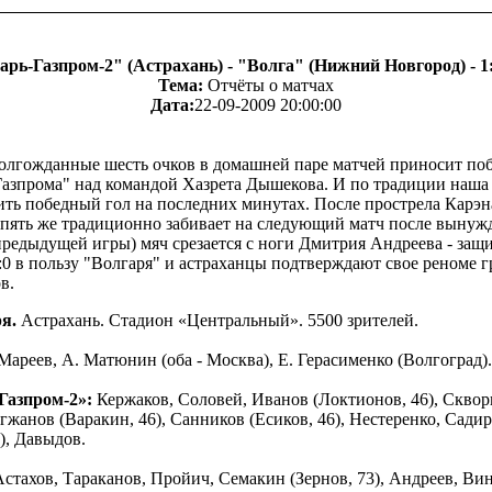
арь-Газпром-2" (Астрахань) - "Волга" (Нижний Новгород) - 1:0
Тема:
Отчёты о матчах
Дата:
22-09-2009 20:00:00
олгожданные шесть очков в домашней паре матчей приносит по
Газпрома" над командой Хазрета Дышекова. И по традиции наша
ить победный гол на последних минутах. После прострела Карэ
опять же традиционно забивает на следующий матч после вынуж
предыдущей игры) мяч срезается с ноги Дмитрия Андреева - защ
:0 в пользу "Волгаря" и астраханцы подтверждают свое реноме 
в.
я.
Астрахань. Стадион «Центральный». 5500 зрителей.
Мареев, А. Матюнин (оба - Москва), Е. Герасименко (Волгоград).
Газпром-2»:
Кержаков, Соловей, Иванов (Локтионов, 46), Сквор
жанов (Варакин, 46), Санников (Есиков, 46), Нестеренко, Сади
), Давыдов.
стахов, Тараканов, Пройич, Семакин (Зернов, 73), Андреев, Ви