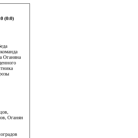
 (0:0)
беда
 команда
на Оганяна
денного
итника
грозы
цов,
ров, Оганян
ноградов