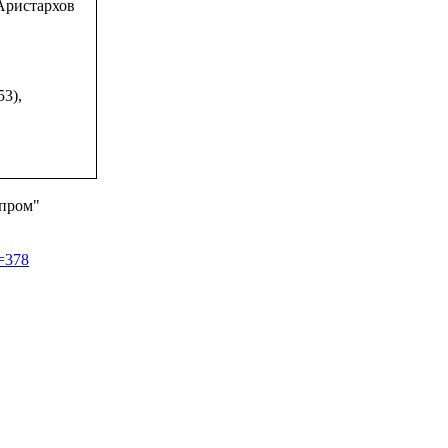
 Аристархов
53),
зпром"
d=378