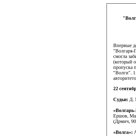
"Волг
Впервые д
"Волгаря-
смогла заб
(который 
пропуска 
"Волги". 1
авторитето
22 сентябр
Судьи:
Д. 
«Волгарь-
Ершов, Маг
(Дрмич, 90
«Волга»:
А