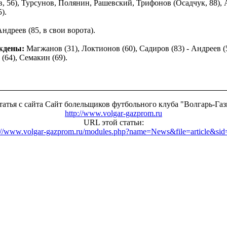
, 56), Турсунов, Полянин, Рашевский, Трифонов (Осадчук, 88),
).
 Андреев (85, в свои ворота).
ждены:
Магжанов (31), Локтионов (60), Садиров (83) - Андреев (
(64), Семакин (69).
татья с сайта Сайт болельщиков футбольного клуба "Волгарь-Га
http://www.volgar-gazprom.ru
URL этой статьи:
://www.volgar-gazprom.ru/modules.php?name=News&file=article&si