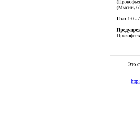
(Прокофьев
(Мысин, 65
Гол:
1:0 -
Предупре
Прокофьев 
Это с
http