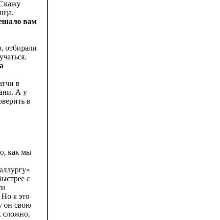
 Скажу
нца.
мешало вам
, отбирали
учаться.
а
атчи в
ани. А у
оверить в
о, как мы
таллургу»
быстрее с
ти
 Но я это
у он свою
, сложно,