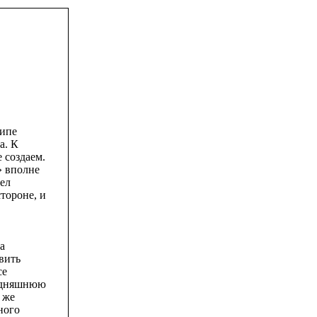
ципе
а. К
 создаем.
» вполне
мел
тороне, и
а
явить
се
годняшнюю
 же
чного