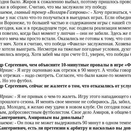
годня было. Жиров к сожалению выбыл, поэтому пришлось пров
ки в обороне. Считаю, что мы заслужили эту победу.
шеков, главный тренер «Волгаря-Газпрома»:
- Хочу признаться, 
ье у нас стало что-то получаться в выездных играх. Если объед
 и Воронеже, то большей частью и содержанием игры с нашей ст
егодня, как и в предыдущем туре, нас подвела реализация момен
 повезло, когда был момент у липчан – они не забили. Здесь же 
го мяча мы просто встали. Оказались не готовы к тому, что соп
ет мяч. Хотя я считаю, что победа «Факела» заслуженная. Хозяева
 хотели выиграть. Несмотря на тяжелые погодные условия, духо
мились вперед. Хотя забей мы при счете 0:1, уверен, что победы
др Сергеевич, чем объясните 10-минутные провалы в игре «
 Ирхин:
- Я игру оцениваю как отрезок в 90 минут. А чтобы говор
 отрезках – надо смотреть. Согласен, что были какие-то момент
 Но это футбол.
р Сергеевич, сейчас не жалеете о том, что отказались от услу
 Ирхин:
- Я не привык о чем-то жалеть. Игру этого нападающего 
прошлого сезона. И менять свое мнение не собираюсь. Да, забил,
рд. Молодец, я желаю ему удачи в новом клубе. Он сегодня пока
ым, добросовестным футболистом. Свое дело Амиров, в общем-то
 Жангериевич, Амировым вы довольны?
шеков:
- Он пока не может выдерживать 90 минут в одном темпе
Жангериевич, есть ли претензии к арбитру и насколько вы до