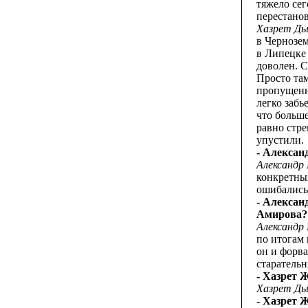
тяжело се
перестанов
Хазрет Ды
в Чернозем
в Липецке
доволен. С
Просто там
пропущенно
легко забь
что больше
равно стре
упустили.
- Алексан
Александр
конкретных
ошибались.
- Александ
Амирова?
Александр
по итогам 
он и форва
старательн
- Хазрет
Хазрет Ды
- Хазрет 