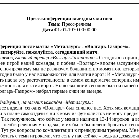
Пресс-конференции выездных матчей
Тема:
Пресс-релизы
Дата:
01-01-1970 00:00:00
ференция после матча «Металлург» - «Волгарь-Газпром».
ентируйте, пожалуйста, сегодняшний матч.
шеков, главный тренер «Волгаря-Газпрома»:
- Сегодня я в прин
рен игрой нашей команды, и победа «Волгаря» вполне заслуженн
, по-прежнему мы не реализуем большинство моментов, которые
годня было у нас возможностей для взятия ворот! И «Металлург
ть нас за эту расточительность: в самом конце матча соперник и
жность для взятия ворот. Но всевышний сегодня был на нашей с
олгарь-Газпром» набрал первые очки на выезде.
Файзулин, начальник команды «Металлург»:
все видели, сегодня «Волгарь» был сильнее нас. Хотя моя команд
 и в плане самоотдачи я ни к кому из футболистов не могу предъ
 Так получилось, что сейчас у меня в наличии 13-14 игроков, а в
 – необстрелянная молодежь, и их было бы нелепо бросать в се
. Тут уж вопросы по комплектации к предыдущим тренерам. Мне
аботать с теми игроками, что есть у нас сейчас – ведь до дозаяво