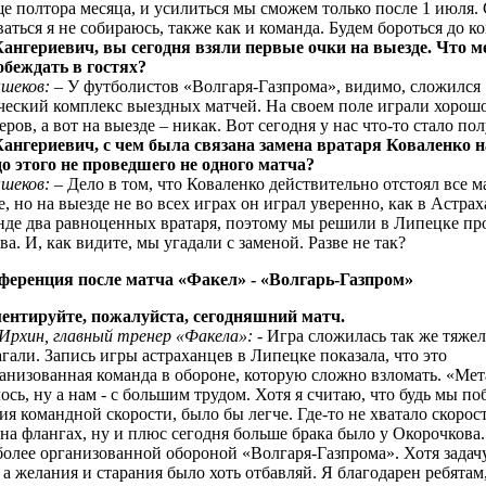
е полтора месяца, и усилиться мы сможем только после 1 июля.
ваться я не собираюсь, также как и команда. Будем бороться до ко
Жангериевич, вы сегодня взяли первые очки на выезде. Что 
обеждать в гостях?
шеков:
– У футболистов «Волгаря-Газпрома», видимо, сложился
ческий комплекс выездных матчей. На своем поле играли хорошо
еров, а вот на выезде – никак. Вот сегодня у нас что-то стало пол
Жангериевич, с чем была связана замена вратаря Коваленко н
до этого не проведшего не одного матча?
шеков:
– Дело в том, что Коваленко действительно отстоял все м
е, но на выезде не во всех играх он играл уверенно, как в Астрах
нде два равноценных вратаря, поэтому мы решили в Липецке пр
ва. И, как видите, мы угадали с заменой. Разве не так?
ференция после матча «Факел» - «Волгарь-Газпром»
ентируйте, пожалуйста, сегодняшний матч.
 Ирхин, главный тренер «Факела»:
- Игра сложилась так же тяжел
гали. Запись игры астраханцев в Липецке показала, что это
анизованная команда в обороне, которую сложно взломать. «Ме
лось, ну а нам - с большим трудом. Хотя я считаю, что будь мы по
ия командной скорости, было бы легче. Где-то не хватало скорос
на флангах, ну и плюс сегодня больше брака было у Окорочкова.
более организованной обороной «Волгаря-Газпрома». Хотя задач
а желания и старания было хоть отбавляй. Я благодарен ребятам