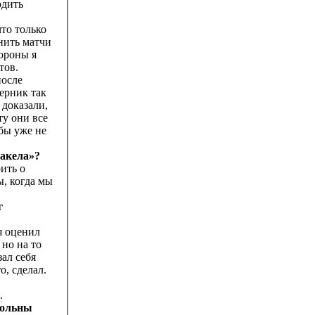
одить
что только
инить матчи
ороны я
тов.
после
ерник так
 доказали,
ту они все
 бы уже не
Факела»?
ить о
ы, когда мы
г
я оценил
 но на то
зал себя
, сделал.
.
вольны