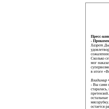
Пресс-кон
- Прокомм
Хазрет Ды
удовлетво
сожалению
Сколько се
мог наказа
супервозмо
в итоге «В
Владимир 
- Вы сами 
старалась,
претензий.
остальные
мясорубку
остается р