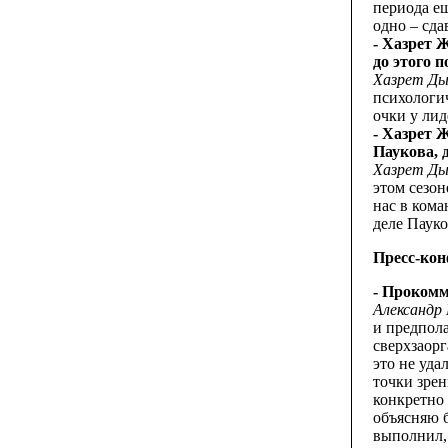
периода ещ
одно – сда
- Хазрет 
до этого п
Хазрет Ды
психологи
очки у лид
- Хазрет 
Паукова, 
Хазрет Ды
этом сезон
нас в кома
деле Пауко
Пресс-кон
- Прокомм
Александр
и предпола
сверхзаорг
это не уда
точки зрен
конкретно 
объясняю 
выполнил, 