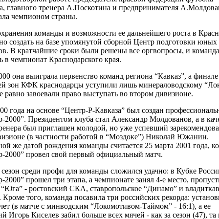
на, главного тренера А.Поскотина и предпринимателя А.Молдова
тала чемпионом страны.
охранения команды и возможности ее дальнейшего роста в Крас
но создать на базе упомянутой сборной Центр подготовки юных
ов. В кратчайшие сроки были решены все оргвопросы, и команд
ь в чемпионат Краснодарского края.
000 она выиграла первенство команд региона “Кавказ”, а финале
ей зон КФК краснодарцы уступили лишь минераловодскому “Ло
все равно завоевали право выступать во втором дивизионе.
00 года на основе “Центр-Р-Кавказа” был создан профессионал
-2000”. Президентом клуба стал Александр Молдованов, а в кач
ренера был приглашен молодой, но уже успевший зарекомендоват
визионе (в частности работой в “Моздоке”) Николай Южанин.
й же датой рождения команды считается 25 марта 2001 года, ко
р-2000” провел свой первый официальный матч.
сезон среди профи для команды сложился удачно: в Кубке Росси
-2000” прошел три этапа, а чемпионате занял 4-е место, пропус
 “Юга” - ростовский СКА, ставропольское “Динамо” и владитка
 Кроме того, команда посавила три российских рекорда: устано
ет (в матче с минводским “Локомотивом-Таймом” - 16:1), а ее
 Игорь Киселев забил больше всех мячей - как за сезон (47), та