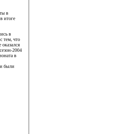
ты в
в итоге
ись в
с тем, что
е оказался
 сезон-2004
ионата в
ни были