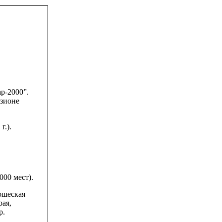
ар-2000”.
изионе
г.).
00 мест).
ошеская
рая,
р.