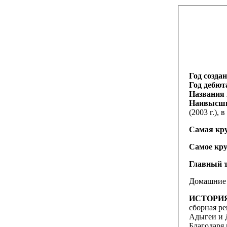
Год созда
Год дебют
Названия
Наивысши
(2003 г.), 
Самая кру
Самое кру
Главный т
Домашние м
ИСТОРИЯ
сборная ре
Адыгеи и Д
Благодаря