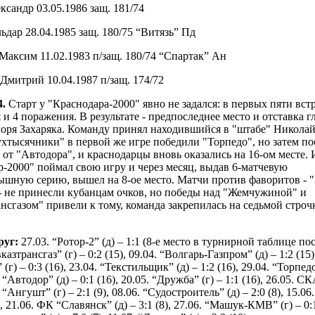
сандр 03.05.1986 защ. 181/74
дар 28.04.1985 защ. 180/75 “Витязь” Пд
аксим 11.02.1983 п/защ. 180/74 “Спартак” Ан
Дмитрий 10.04.1987 п/защ. 174/72
4.
Старт у "Краснодара-2000" явно не задался: в первых пяти встр
 и 4 поражения. В результате - предпоследнее место и отставка г
горя Захаряка. Команду принял находившийся в "штабе" Никола
хтысячники" в первой же игре победили "Торпедо", но затем по
от "Автодора", и краснодарцы вновь оказались на 16-ом месте. 
-2000" поймал свою игру и через месяц, выдав 6-матчевую
ышную серию, вышел на 8-ое место. Матчи против фаворитов - 
- не принесли кубанцам очков, но победы над "Жемчужиной" и
нсгазом" привели к тому, команда закрепилась на седьмой строч
руг:
27.03. “Ротор-2” (д) – 1:1 (8-е место в турнирной таблице пос
казтрансгаз” (г) – 0:2 (15), 09.04. “Волгарь-Газпром” (д) – 1:2 (15)
г) – 0:3 (16), 23.04. “Текстильщик” (д) – 1:2 (16), 29.04. “Торпедо
. “Автодор” (д) – 0:1 (16), 20.05. “Дружба” (г) – 1:1 (16), 26.05. СК
. “Ангушт” (г) – 2:1 (9), 08.06. “Судостроитель” (д) – 2:0 (8), 15.06
8), 21.06. ФК “Славянск” (д) – 3:1 (8), 27.06. “Машук-КМВ” (г) – 0:1