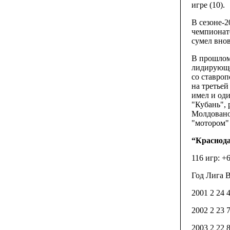
игре (10).
В сезоне-
чемпионате
сумел внов
В прошлом
лидирующей
со ставроп
на третьей
имел и од
"Кубань",
Молдовано
"мотором" 
“Краснода
116 игр: +
Год Лига 
2001 2 24 
2002 2 23 
2003 2 22 8