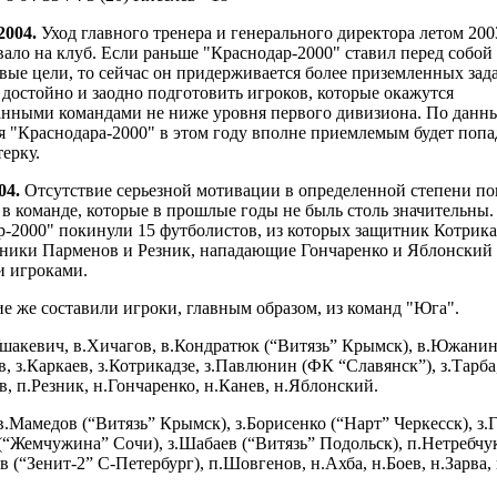
004.
Уход главного тренера и генерального директора летом 2003
ало на клуб. Если раньше "Краснодар-2000" ставил перед собой
ые цели, то сейчас он придерживается более приземленных зада
достойно и заодно подготовить игроков, которые окажутся
анными командами не ниже уровня первого дивизиона. По данн
я "Краснодара-2000" в этом году вполне приемлемым будет попа
ерку.
04.
Отсутствие серьезной мотивации в определенной степени по
в команде, которые в прошлые годы не быль столь значительны.
р-2000" покинули 15 футболистов, из которых защитник Котрика
ники Парменов и Резник, нападающие Гончаренко и Яблонский 
 игроками.
е же составили игроки, главным образом, из команд "Юга".
шакевич, в.Хичагов, в.Кондратюк (“Витязь” Крымск), в.Южанин
в, з.Каркаев, з.Котрикадзе, з.Павлюнин (ФК “Славянск”), з.Тарба
, п.Резник, н.Гончаренко, н.Канев, н.Яблонский.
.Мамедов (“Витязь” Крымск), з.Борисенко (“Нарт” Черкесск), з.
(“Жемчужина” Сочи), з.Шабаев (“Витязь” Подольск), п.Нетребчу
 (“Зенит-2” С-Петербург), п.Шовгенов, н.Ахба, н.Боев, н.Зарва,