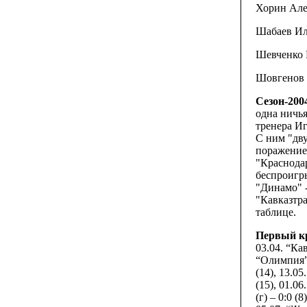
Хорин Алек
Шабаев Иль
Шевченко М
Шовгенов 
Сезон-200
одна ничья
тренера И
С ним "дву
поражение 
"Краснодар
беспроигр
"Динамо" 
"Кавказтра
таблице.
Первый к
03.04. “Кав
“Олимпия” (
(14), 13.05
(15), 01.06
(г) – 0:0 (