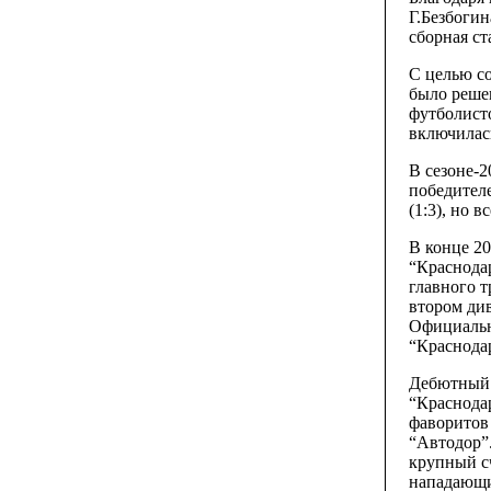
Г.Безбоги
сборная с
С целью с
было реше
футболист
включилас
В сезоне-2
победител
(1:3), но 
В конце 20
“Краснодар
главного т
втором ди
Официально
“Краснода
Дебютный 
“Краснодар
фаворитов
“Автодор”.
крупный сч
нападающий