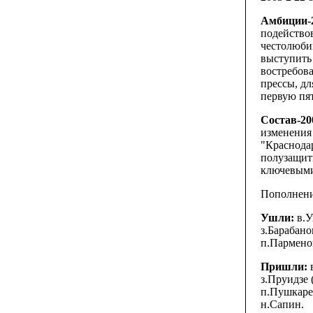
Амбиции-2
подействов
честолюбив
выступить 
востребов
прессы, дл
первую пят
Состав-20
изменения 
"Краснода
полузащит
ключевыми
Пополнени
Ушли:
в.У
з.Барабано
п.Парменов
Пришли:
в
з.Пруидзе 
п.Пушкарев
н.Сапин.