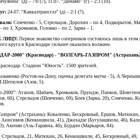
чужина” (д) – 7:0 (7), 11.07. “Динамо” (г) – 2:3 (10).
уг:
24.07. “Кавказтрансгаз” (д) – 2:1 (7).
вали:
Сомченко - 5, Стрельцов, Дорохин – по 4, Подкорытов, М
 по 3, Хромыков, Головко – по 2, Зарва – 1.
 ЛИЦУ.
Первое знакомство соперников состоялось лишь в этом 
ого круга в Краснодаре сильнее оказались волжане.
Р-2000" (Краснодар) - "ВОЛГАРЬ-ГАЗПРОМ" (Астрахань) - 
Краснодар. Стадион "Юность". 1500 зрителей.
азьменко (Ростов-на-Дону, оценка делегата матча - 5), А.Черныш
 П.Шепилов (Азов, 5).
р-2000”: Агапов, Шабаев, Хромыков, Пруидзе, Панков, Шовгено
в, 60), Стрельцов (Шевченко, 69), Боев (Зарва, 20), Сомченко, К
в.
азпром” (Астрахань): Коваленко, Бескровный, Ершов, Матюхин,
 Анисимов (Кенкишвили, 41), Джохадзе (Бугулашвили, 46), Кал
0), Акопян (Аль-Таравна, 46), Бурдин (Маркаров, 84).
 Стрельцов, 21, Матюхин, 26, Кенкишвили, 45, Бескровный, 49,