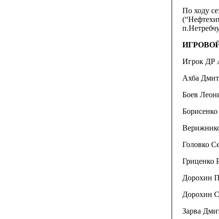
По ходу се
(“Нефтехим
п.Нетребчу
ИГРОВОЙ
Игрок ДР 
Ахба Дмитр
Боев Леони
Борисенко 
Верижнико
Головко Се
Гриценко Р
Дорохин Па
Дорохин Се
Зарва Дмит