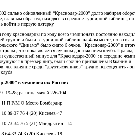
2002 сильно обновленный “Краснодар-2000” долго набирал оборо
, главным образом, находясь в середине турнирной таблицы, но 
ь войти в первую пятерку.
 году краснодарцы по ходу всего чемпионата постоянно находил
 группе и были в турнирной таблице на 4-ом месте, но в связи 
ольского “Динамо” было снято 6 очков, "Краснодар-2000" в итог
 строчке, что пока является лучшим достижением клуба. Правда,
ин существенный минус для "Краснодара-2000": в середине чемп
 рвущуюся в премьер-лигу, были срочно приглашены Южанин и
в, чье влияние среди "двухтысячников" трудно переоценить - о
клуба.
р-2000” в чемпионатах России:
69=19-28; разница мячей 226-104.
В Н П Р/М О Место Бомбардир
4 10 89-37 76 4 (20) Киселев-47
7 10 73-34 76 5 (21) Мандрыгин– 14
 8 64-33 74 3 (20) Киселев - 18