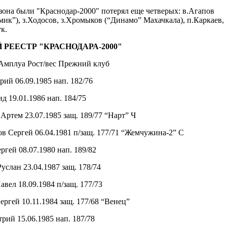
зона были "Краснодар-2000" потерял еще четверых: в.Агапов
ик”), з.Ходосов, з.Хромыков (“Динамо” Махачкала), п.Каркаев,
к.
 РЕЕСТР "КРАСНОДАРА-2000"
Амплуа Рост/вес Прежний клуб
ий 06.09.1985 нап. 182/76
д 19.01.1986 нап. 184/75
Артем 23.07.1985 защ. 189/77 “Нарт” Ч
в Сергей 06.04.1981 п/защ. 177/71 “Жемчужина-2” С
ргей 08.07.1980 нап. 189/82
услан 23.04.1987 защ. 178/74
вел 18.09.1984 п/защ. 177/73
ргей 10.11.1984 защ. 177/68 “Венец”
рий 15.06.1985 нап. 187/78