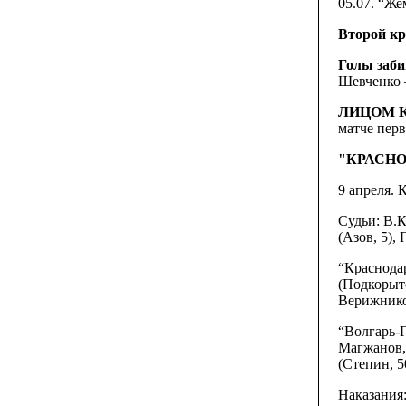
05.07. “Жем
Второй кр
Голы заби
Шевченко –
ЛИЦОМ К
матче перв
"КРАСНОДА
9 апреля. 
Судьи: В.К
(Азов, 5),
“Краснода
(Подкорыто
Верижнико
“Волгарь-Г
Магжанов,
(Степин, 5
Наказания: