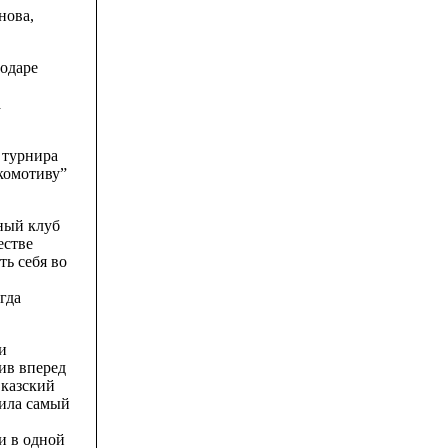
нова,
нодаре
а
 турнира
комотиву”
ьный клуб
естве
ь себя во
гда
и
тив вперед
вказский
вила самый
 и в одной