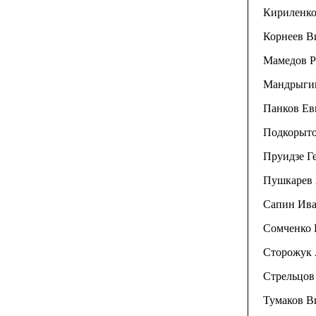
Кириленко 
Корнеев Ви
Мамедов Ро
Мандрыгин
Панков Евг
Подкорытов
Пруидзе Ге
Пушкарев А
Сапин Иван
Сомченко 
Сторожук А
Стрельцов
Тумаков Ви