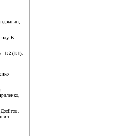
андрыгин,
году. В
1:2 (1:1).
енко
в
ириленко,
 Дзейтов,
ешин