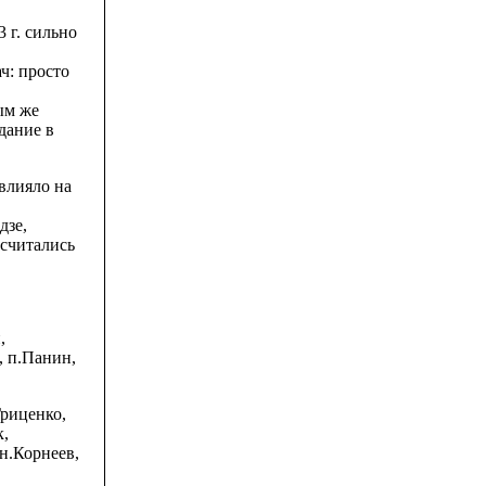
 г. сильно
ч: просто
ым же
дание в
влияло на
дзе,
считались
,
, п.Панин,
Гриценко,
к,
 н.Корнеев,