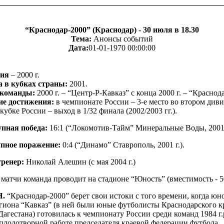
“Краснодар-2000” (Краснодар) - 30 июля в 18.30
Тема:
Анонсы событий
Дата:
01-01-1970 00:00:00
ния
– 2000 г.
а в кубках страны:
2001.
 команды:
2000 г. – “Центр-Р-Кавказ” с конца 2000 г. – “Краснод
е достижения:
в чемпионате России – 3-е место во втором див
в кубке России – выход в 1/32 финала (2002/2003 гг.).
пная победа:
16:1 (“Локомотив-Тайм” Минеральные Воды, 2001 
пное поражение:
0:4 (“Динамо” Ставрополь, 2001 г.).
ренер:
Николай Алешин (с мая 2004 г.)
атчи команда проводит на стадионе “Юность” (вместимость - 50
.
“Краснодар-2000” берет свои истоки с того времени, когда юн
гиона “Кавказ” (в ней были юные футболисты Краснодарского к
агестана) готовилась к чемпионату России среди команд 1984 г.
 плодотворной работе председателя краевой федерации футбола