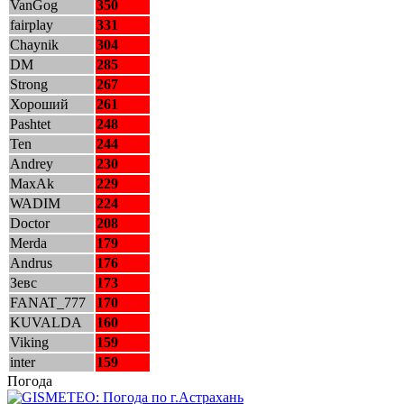
VanGog
350
fairplay
331
Chaynik
304
DM
285
Strong
267
Хороший
261
Pashtet
248
Ten
244
Andrey
230
MaxAk
229
WADIM
224
Doctor
208
Merda
179
Andrus
176
Зевс
173
FANAT_777
170
KUVALDA
160
Viking
159
inter
159
Погода