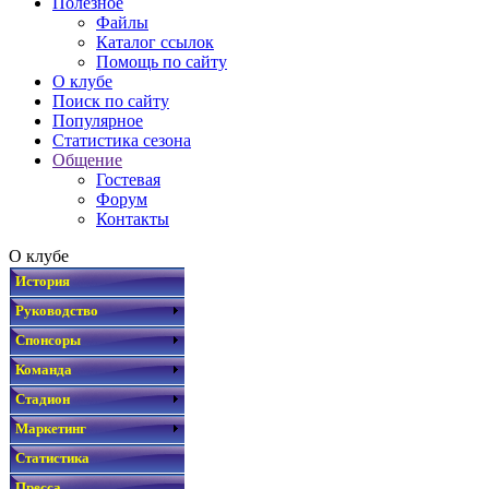
Полезное
Файлы
Каталог ссылок
Помощь по сайту
О клубе
Поиск по сайту
Популярное
Статистика сезона
Общение
Гостевая
Форум
Контакты
О клубе
История
Руководство
Спонсоры
Команда
Стадион
Маркетинг
Статистика
Пресса