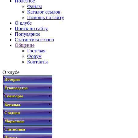
Полезное
Файлы
Каталог ссылок
Помощь по сайту
О клубе
Поиск по сайту
Популярное
Статистика сезона
Общение
Гостевая
Форум
Контакты
О клубе
История
Руководство
Спонсоры
Команда
Стадион
Маркетинг
Статистика
Пресса