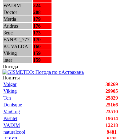
WADIM
224
Doctor
208
Merda
179
Andrus
176
Зевс
173
FANAT_777
170
KUVALDA
160
Viking
159
inter
159
Погода
Поинты
Volgar
38269
Viking
29905
Ten
25829
Denisque
25166
VanGog
23510
Pashtet
19614
VADIM
12218
naturalcool
9481
-USSR-
6438