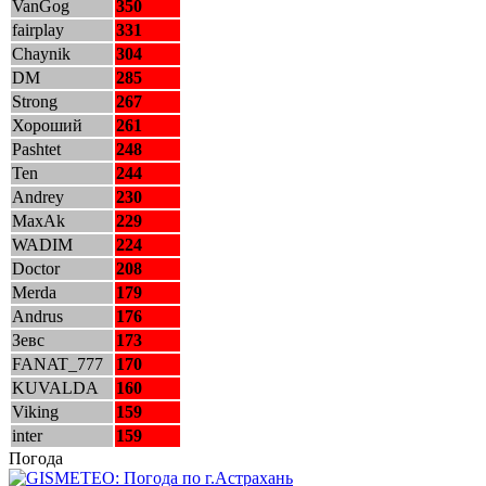
VanGog
350
fairplay
331
Chaynik
304
DM
285
Strong
267
Хороший
261
Pashtet
248
Ten
244
Andrey
230
MaxAk
229
WADIM
224
Doctor
208
Merda
179
Andrus
176
Зевс
173
FANAT_777
170
KUVALDA
160
Viking
159
inter
159
Погода