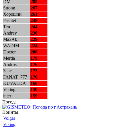
DM
285
Strong
267
Хороший
261
Pashtet
248
Ten
244
Andrey
230
MaxAk
229
WADIM
224
Doctor
208
Merda
179
Andrus
176
Зевс
173
FANAT_777
170
KUVALDA
160
Viking
159
inter
159
Погода
Поинты
Volgar
Viking