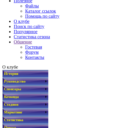
Полезное
Файлы
Каталог ссылок
Помощь по сайту
О клубе
Поиск по сайту
Популярное
Статистика сезона
Общение
Гостевая
Форум
Контакты
О клубе
История
Руководство
Спонсоры
Команда
Стадион
Маркетинг
Статистика
Пресса