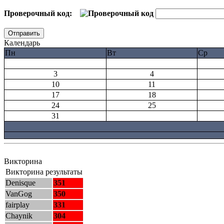
Проверочный код:
Календарь
Пн
Вт
Ср
3
4
10
11
17
18
24
25
31
Викторина
Викторина результаты
Denisque
351
VanGog
350
fairplay
331
Chaynik
304